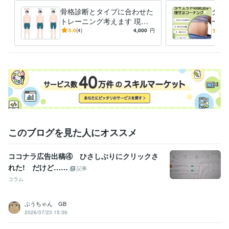
ライフスタイル・その他 / その他
経験年数 : 12年
骨格診断とタイプに合わせた
ダイ
職歴
トレーニング考えます 現役
ーチ
株式会社加圧トレーニングスタジオ
2010年3月 ~ 2012年2月
パーソナルトレーナーが骨格
ため
5.0
(4)
4,000
円
4.3
と体質に合わせたメニュー作
自分
資格・検定
成
全米エクササイズ&コンディショニング協会パーソナルトレーナー
取得年 : 2011年
全米エクササイズ＆スポーツトレーナー協会パーソナルトレーナー
取得年 : 2012年
加圧トレーニングインストラクター
取得年 : 2012年
得意分野
住まい・美容・生活相談
腸内環境の改善と軽い筋トレのダイエット
このブログを見た人にオススメ
血管を強化して血流を良くし体調を整える
ダイエット・食事
ココナラ広告出稿④ ひさしぶりにクリックさ
れた! だけど……
記事
コラム
ぶうちゃん GB
2026/07/23 15:36