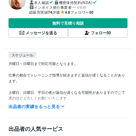
本人確認
機密保持契約(NDA)
インボイス発行事業者
未登録
総販売実績
74
評価
4.9
フォロワー
50
無料で見積り相談
メッセージを送る
フォロー
50
スケジュール
月曜日～日曜日まで対応可能となります。

仕事の都合でトレーニング指導が続きますと返信が遅くなることがあり
ます。

土曜日、日曜日、平日の夜が返信が遅くなる可能性がありますのでご了
承のほどよろしくお願いいたします。
出品者の実績をもっと見る
経験職種
ライフスタイル・その他 / 講師・インストラクター
経験年数 : 12年
ライフスタイル・その他 / マッサージ師・セラピスト
経験年数 : 12
年
出品者の人気サービス
ライフスタイル・その他 / カウンセラー・コーチ
経験年数 : 12年