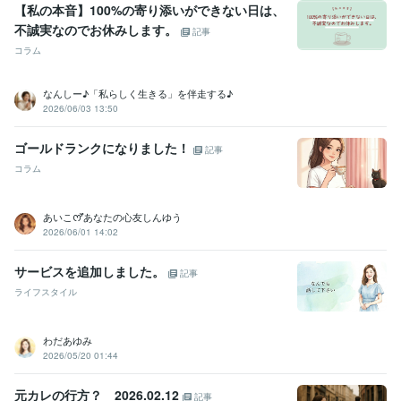
【私の本音】100%の寄り添いができない日は、
不誠実なのでお休みします。
記事
コラム
なんしー♪「私らしく生きる」を伴走する♪
2026/06/03 13:50
ゴールドランクになりました！
記事
コラム
あいこꯁꯧあなたの心友しんゆう
2026/06/01 14:02
サービスを追加しました。
記事
ライフスタイル
わだあゆみ
2026/05/20 01:44
元カレの行方？ 2026.02.12
記事