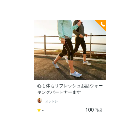
心も体もリフレッシュお話ウォー
キングパートナーます
オレトレ
100
-
円
/分