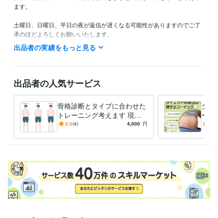
ます。

土曜日、日曜日、平日の夜が返信が遅くなる可能性がありますのでご了
承のほどよろしくお願いいたします。
出品者の実績をもっと見る
経験職種
ライフスタイル・その他 / 講師・インストラクター
経験年数 : 12年
ライフスタイル・その他 / マッサージ師・セラピスト
経験年数 : 12
年
出品者の人気サービス
ライフスタイル・その他 / カウンセラー・コーチ
経験年数 : 12年
ライフスタイル・その他 / その他
経験年数 : 12年
骨格診断とタイプに合わせた
ダイ
職歴
トレーニング考えます 現役
ーチ
株式会社加圧トレーニングスタジオ
2010年3月 ~ 2012年2月
パーソナルトレーナーが骨格
ため
5.0
(4)
4,000
円
4.3
と体質に合わせたメニュー作
自分
資格・検定
成
全米エクササイズ&コンディショニング協会パーソナルトレーナー
取得年 : 2011年
全米エクササイズ＆スポーツトレーナー協会パーソナルトレーナー
取得年 : 2012年
加圧トレーニングインストラクター
取得年 : 2012年
得意分野
住まい・美容・生活相談
腸内環境の改善と軽い筋トレのダイエット