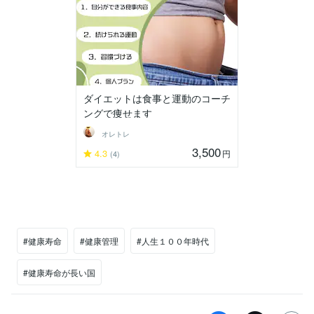
ダイエットは食事と運動のコーチ
ングで痩せます
オレトレ
3,500
4.3
円
(4)
#健康寿命
#健康管理
#人生１００年時代
#健康寿命が長い国