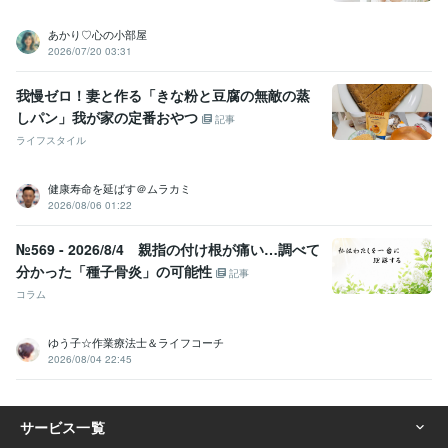
あかり♡心の小部屋
2026/07/20 03:31
我慢ゼロ！妻と作る「きな粉と豆腐の無敵の蒸
しパン」我が家の定番おやつ
記事
ライフスタイル
健康寿命を延ばす＠ムラカミ
2026/08/06 01:22
№569 - 2026/8/4 親指の付け根が痛い…調べて
分かった「種子骨炎」の可能性
記事
コラム
ゆう子☆作業療法士＆ライフコーチ
2026/08/04 22:45