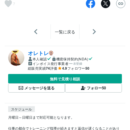
7
一覧に戻る
オレトレ
本人確認
機密保持契約(NDA)
インボイス発行事業者
未登録
総販売実績
74
評価
4.9
フォロワー
50
無料で見積り相談
メッセージを送る
フォロー
50
スケジュール
月曜日～日曜日まで対応可能となります。

仕事の都合でトレーニング指導が続きますと返信が遅くなることがあり