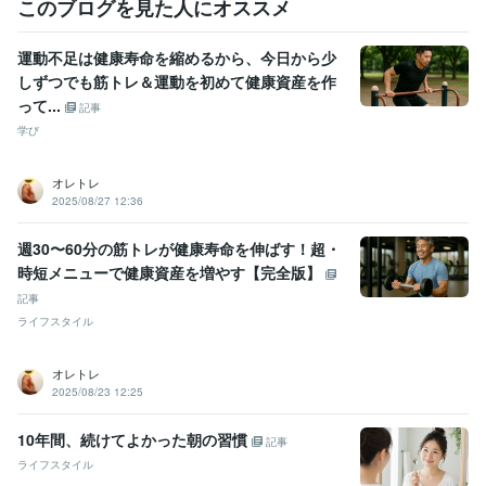
このブログを見た人にオススメ
血管を強化して血流を良くし体調を整える
ダイエット・食事
運動不足は健康寿命を縮めるから、今日から少
しずつでも筋トレ＆運動を初めて健康資産を作
って...
記事
学び
オレトレ
2025/08/27 12:36
週30〜60分の筋トレが健康寿命を伸ばす！超・
時短メニューで健康資産を増やす【完全版】
記事
ライフスタイル
オレトレ
2025/08/23 12:25
10年間、続けてよかった朝の習慣
記事
ライフスタイル