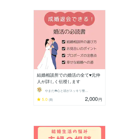
結婚相談所での婚活の全て♥元仲
人が詳しく伝授します
やまだ☘️心と頭がスッキリ整うサロン
2,000
5.0
円
(8)