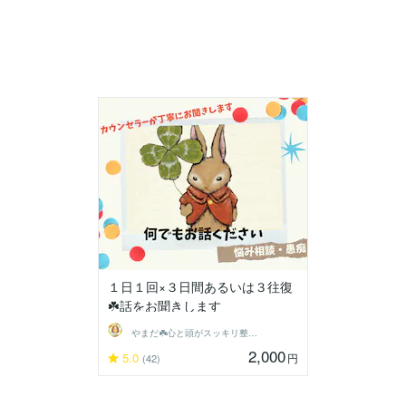
１日１回×３日間あるいは３往復
☘️話をお聞きします
やまだ☘️心と頭がスッキリ整うサロン
2,000
5.0
円
(42)