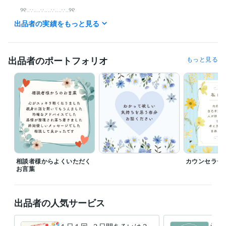
　୨୧‥∵‥‥∵‥‥∵‥‥∵‥୨୧

出品者の実績をもっと見る
LINE感覚のチャットサービスをご希望の方は

「○時から可能ですか？」と事前にご連絡

くださいませ

出品者のポートフォリオ
もっと見る
※当日の最終受付は２０時半ぐらいまで

（金・土など休みの前日は２２時以降でも可）

お一人様ずつ真剣に向き合って丁寧に

長文でやり取りをさせていただいています

ので、お受けできる枠に限りがあります

１度に対応できる人数を超えました場合は

相談者様からよくいただく
カウンセラー
一時的にサービス受付を停止します

お言葉
【再開通知を受け取る】をポチッと

出品者の人気サービス
押してお待ちいただけると嬉しいです
経験職種
ライフスタイル・その他 / カウンセラー・コーチ
経験年数 : 4年