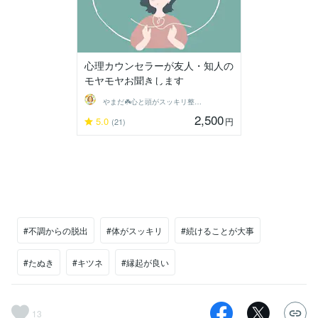
心理カウンセラーが友人・知人の
モヤモヤお聞きします
やまだ☘️心と頭がスッキリ整うサロン
2,500
5.0
円
(21)
#不調からの脱出
#体がスッキリ
#続けることが大事
#たぬき
#キツネ
#縁起が良い
13