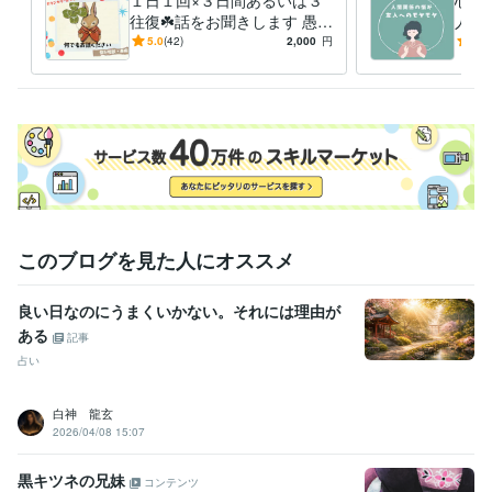
１日１回×３日間あるいは３
心理
ライフスタイル・その他 / アドバイザー
往復☘️話をお聞きします 愚痴
経験年数 : 6年
人の
聞き・不安な気持ち・ペット
ママ
5.0
(42)
2,000
円
5.0
受賞歴
ロス・誰にも言えない出来事
推し
✨おかげ様で相談件数１００件突破
など
相談
資格・検定
メンタル心理カウンセラー
取得年 : 2020年
上級心理カウンセラー
取得年 : 2020年
婚活アドバイザー
取得年 : 2020年
夫婦カウンセラー
取得年 : 2020年
パワーストーンセラピスト
取得年 : 2022年
日商簿記検定2級
取得年 : 1994年
このブログを見た人にオススメ
ビジネス・クリエイティブツール
良い日なのにうまくいかない。それには理由が
WordPress:5年
JIMDO:3年
Excel:8年
Word:8年
PCA:5年
ある
ジョブカン会計:2年
弥生会計:9年
ChatGPT:0年
Canva:4年
記事
占い
その他ツール
対人関係の悩み相談・愚痴聞き・恋愛婚活アドバイス:36年
白神 龍玄
保護動物と暮らす＆犬猫の命を救うための支援:33年
2026/04/08 15:07
ブログ執筆（ココナラWordPressアメブロ他）:18年
黒キツネの兄妹
得意分野
コンテンツ