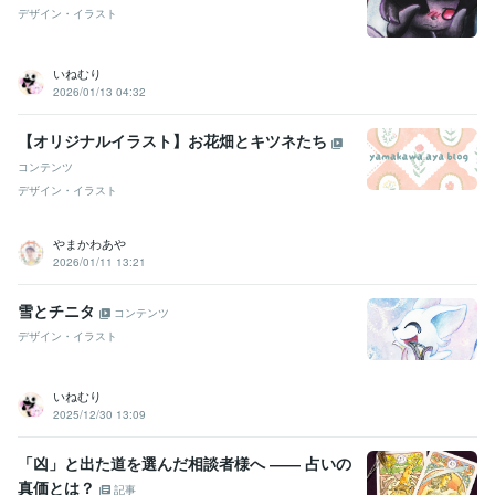
悩み相談・カウンセリング
★婚活アドバイス・プロフィール添削
★
デザイン・イラスト
夫婦問題・関係修復・離婚・不妊の辛さ
★恋愛相談・片想い・脈あ
り＆復縁の可能性
いねむり
悩み相談
関係修復
恋愛相談
離婚相談
婚活疲れ
夫婦関係
結婚相談所
結婚生活
婚活の悩み
婚活相談
2026/01/13 04:32
悩み相談・カウンセリング
★友人・対人関係の悩み　職場の人間関
係
★自己肯定感・生き辛さ・自分らしく生きる
★仕事の悩み・やり
【オリジナルイラスト】お花畑とキツネたち
たいことがわからない
コンテンツ
自己肯定感
メンタルブロック
自信がない
毒親育ち
仕事の悩み
デザイン・イラスト
人間関係の悩み
友人の悩み
自分らしさ
思い込みを手放す方法
自分を好きになりたい
やまかわあや
2026/01/11 13:21
雪とチニタ
コンテンツ
デザイン・イラスト
いねむり
2025/12/30 13:09
「凶」と出た道を選んだ相談者様へ ―― 占いの
真価とは？
記事