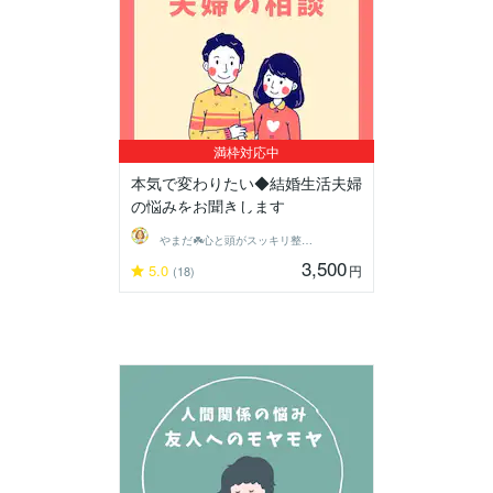
満枠対応中
本気で変わりたい◆結婚生活夫婦
の悩みをお聞きします
やまだ☘️心と頭がスッキリ整うサロン
3,500
5.0
円
(18)