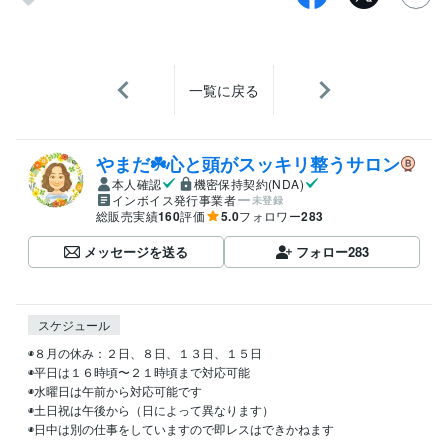
一覧に戻る
やまだ☘️心と頭がスッキリ整うサロン
本人確認
機密保持契約(NDA)
インボイス発行事業者
未登録
総販売実績
160
評価
5.0
フォロワー
283
メッセージを送る
フォロー
283
スケジュール
◉８月の休み：２日、８日、１３日、１５日

◉平日は１６時頃〜２１時頃まで対応可能

◉水曜日は午前から対応可能です

◉土日祝は午後から（日によって異なります）

◉日中は別の仕事をしていますので即レスはできかねます
