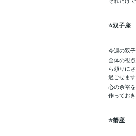
それだけで
⭐️双子座
今週の双子
全体の視点
ら頼りにさ
過ごせます
心の余裕を
作っておき
⭐️蟹座