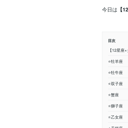
今日は
【1
目次
【12星座×
⭐️牡羊座
⭐️牡牛座
⭐️双子座
⭐️蟹座
⭐️獅子座
⭐️乙女座