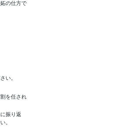
嫉妬の仕方で
ださい。
役割を任され
りに振り返
さい。