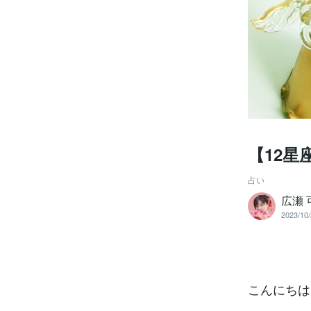
【12星
占い
広瀬
2023/10/
こんにちは！