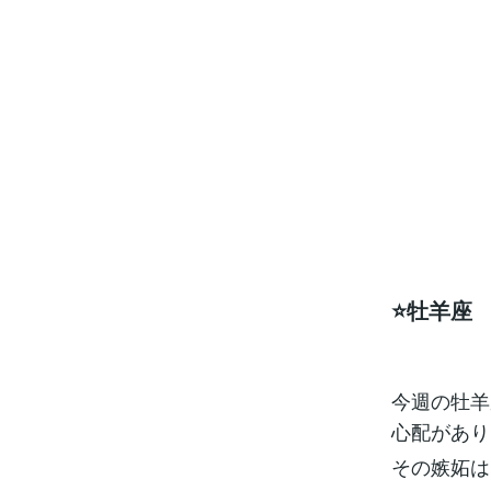
⭐️牡羊座
今週の牡羊
心配があり
その嫉妬は