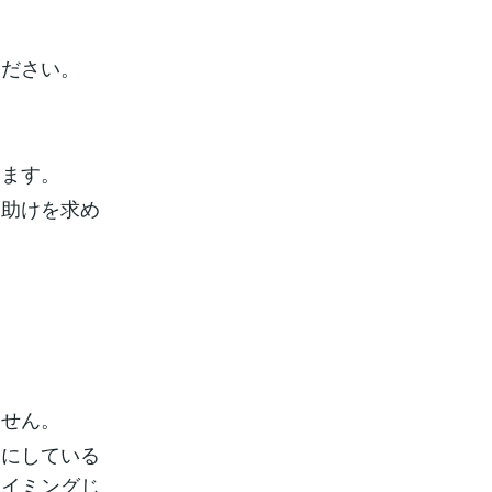
ください。
います。
に助けを求め
ません。
ろにしている
タイミングじ