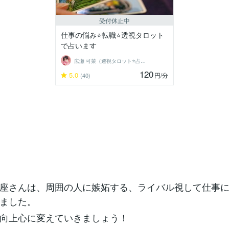
受付休止中
仕事の悩み⭐️転職⭐️透視タロット
で占います
広瀬 可菜（透視タロット⭐占い師）
120
5.0
円
/分
(40)
座さんは、周囲の人に嫉妬する、ライバル視して仕事
ました。
向上心に変えていきましょう！