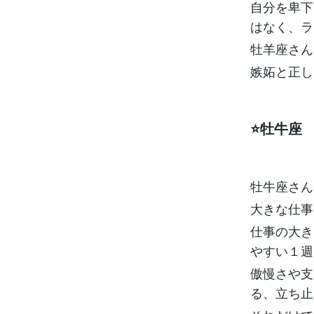
自分を卑下
はなく、ラ
牡羊座さん
嫉妬と正し
⭐️牡牛座
牡牛座さん
大きな仕事
仕事の大き
やすい１週
傲慢さや支
る、立ち止