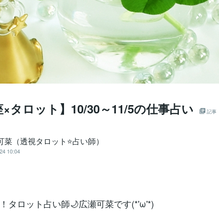
座×タロット】10/30～11/5の仕事占い
記事
 可菜（透視タロット⭐占い師）
24 10:04
タロット占い師🌙広瀬可菜です(*'ω'*)