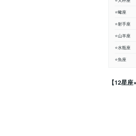
⭐️天秤座
⭐️蠍座
⭐️射手座
⭐️山羊座
⭐️水瓶座
⭐️魚座
【12星座×