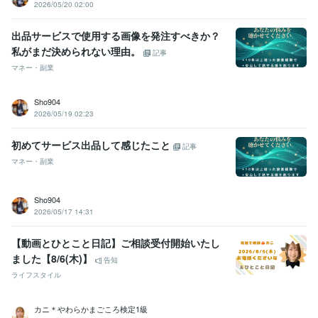
2026/05/20 02:00
出品サービスで使用する画像を発注すべきか？
私がまだ決められない理由。
記事
マネー・副業
Sho904
2026/05/19 02:23
初めてサービス出品して感じたこと
記事
マネー・副業
Sho904
2026/05/17 14:31
【動画とひとこと日記】ご相談受付開始いたし
ました【8/6(木)】
告知
ライフスタイル
カニ＊やわらかまごころ検定1級