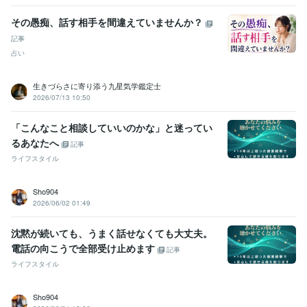
その愚痴、話す相手を間違えていませんか？
記事
占い
生きづらさに寄り添う九星気学鑑定士
2026/07/13 10:50
「こんなこと相談していいのかな」と迷ってい
るあなたへ
記事
ライフスタイル
Sho904
2026/06/02 01:49
沈黙が続いても、うまく話せなくても大丈夫。
電話の向こうで全部受け止めます
記事
ライフスタイル
Sho904