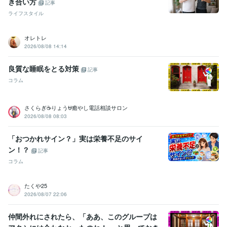
き合い方
記事
ライフスタイル
オレトレ
2026/08/08 14:14
良質な睡眠をとる対策
記事
コラム
さくらぎ☕りょう⛎癒やし電話相談サロン
2026/08/08 08:03
「おつかれサイン？」実は栄養不足のサイ
ン！？
記事
コラム
たくや25
2026/08/07 22:06
仲間外れにされたら、「ああ、このグループは