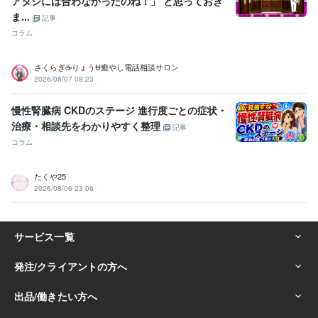
アタシには合わなかったのね！」 と思っておき
ま...
記事
コラム
さくらぎ☕りょう⛎癒やし電話相談サロン
2026/08/07 08:23
慢性腎臓病 CKDのステージ 進行度ごとの症状・
治療・相談先をわかりやすく整理
記事
コラム
たくや25
2026/08/06 23:06