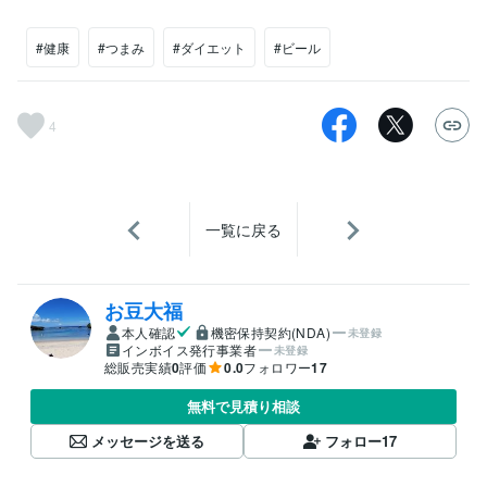
#健康
#つまみ
#ダイエット
#ビール
4
一覧に戻る
お豆大福
本人確認
機密保持契約(NDA)
未登録
インボイス発行事業者
未登録
総販売実績
0
評価
0.0
フォロワー
17
無料で見積り相談
メッセージを送る
フォロー
17