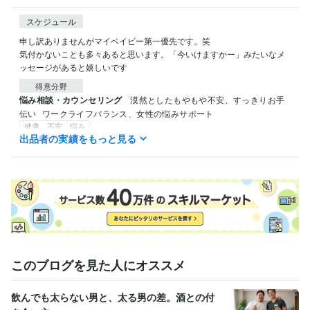
スケジュール
申し訳ありませんがマイベイビー第一優先です。笑

気付かないことも多々あると思います。「今いけますかー」みたいなメ
ッセージがあると嬉しいです
得意分野
悩み相談・カウンセリング
漠然としたもやもや不安、すっきりお手
伝い
ワークライフバランス、女性の悩みサポート
健康、不安、悩み
出品者の実績をもっと見る
住まい・美容・生活相談
日々の運動、健康サポート
女性、健康、生活
このブログを見た人にオススメ
飲んでも太らない男と、太る男の差。酒との付