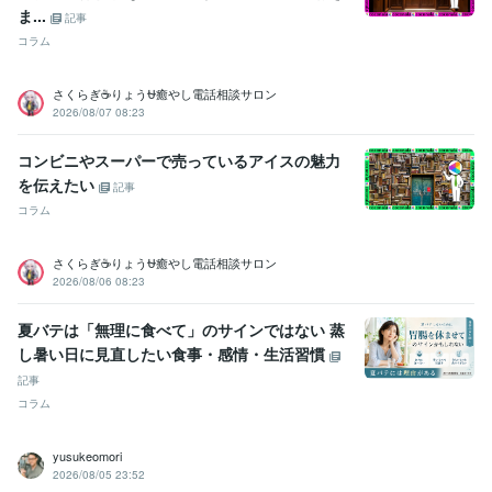
ま...
記事
コラム
さくらぎ☕りょう⛎癒やし電話相談サロン
2026/08/07 08:23
コンビニやスーパーで売っているアイスの魅力
を伝えたい
記事
コラム
さくらぎ☕りょう⛎癒やし電話相談サロン
2026/08/06 08:23
夏バテは「無理に食べて」のサインではない 蒸
し暑い日に見直したい食事・感情・生活習慣
記事
コラム
yusukeomori
2026/08/05 23:52