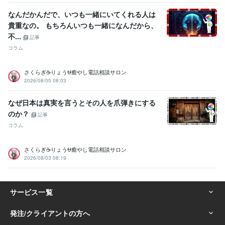
なんだかんだで、いつも一緒にいてくれる人は
貴重なの。 もちろんいつも一緒になんだから、
不...
記事
コラム
さくらぎ☕りょう⛎癒やし電話相談サロン
2026/08/05 08:03
なぜ日本は真実を言うとその人を爪弾きにする
のか？
記事
コラム
さくらぎ☕りょう⛎癒やし電話相談サロン
2026/08/03 08:19