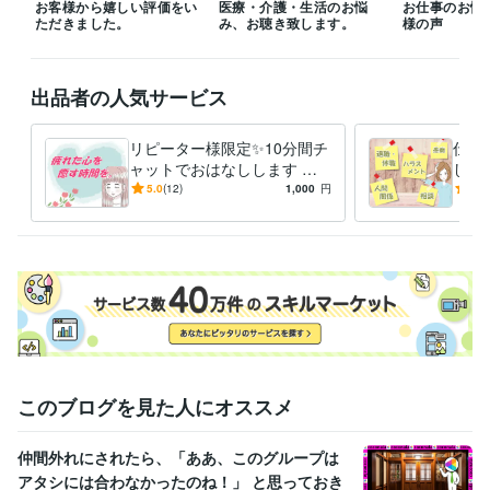
お客様から嬉しい評価をい
医療・介護・生活のお悩
お仕事のお悩
しれませんが、必ずご連絡致しますので

ただきました。
み、お聴き致します。
様の声
安心してお待ちいただければと思います。

出品者の人気サービス
経験職種
ライフスタイル・その他 / アドバイザー
経験年数 : 7年
リピーター様限定✨10分間チ
仕事
受賞歴
ャットでおはなしします リ
しみ
認知症病棟における精神(社会)保健福祉士の役割について
精神科病院
ピーター様へ。ちょっと話し
した
5.0
(12)
1,000
円
4.9
における精神保健福祉士とは
介護施設で過ごす高齢者の現状と未来
たいとき、ぜひご利用くださ
き、
を見据えて
い。
資格・検定
精神保健福祉士
取得年 : 2015年
社会福祉士
取得年 : 2015年
得意分野
悩み相談・カウンセリング
これまでの経験を活かし、お話を伺いま
す
このブログを見た人にオススメ
カウンセリング
悩み
ストレス
相談
鬱
精神疾患
不安
医療
介護
認知症
仲間外れにされたら、「ああ、このグループは
アタシには合わなかったのね！」 と思っておき