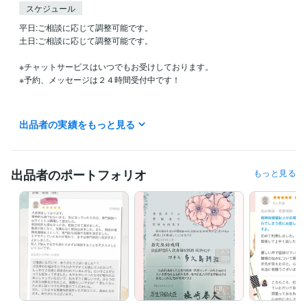
スケジュール
平日:ご相談に応じて調整可能です。

土日:ご相談に応じて調整可能です。　　　　　

※チャットサービスはいつでもお受けしております。

※予約、メッセージは２４時間受付中です！

今すぐお話ができない場合でも、

出品者の実績をもっと見る
『購入に進む』から、　　　　　　　

電話開始時間のご相談、ご予約ができますので

ぜひメッセージください（＾ω＾）　　　

出品者のポートフォリオ
もっと見る
待機中になっていない時でも　　　　　

すぐにご対応できる場合もございますので、

お気軽にお声掛けくださいね♪

お電話対応中は、ご対応ができませんが、

お電話が終わり次第、順番にご案内させて

いただきます。

少々お待ちいただく場合もあるかも
