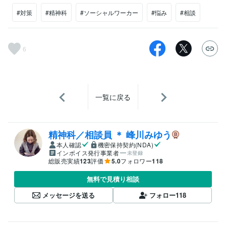
#対策
#精神科
#ソーシャルワーカー
#悩み
#相談
6
一覧に戻る
精神科／相談員 ＊ 峰川みゆう
本人確認
機密保持契約(NDA)
インボイス発行事業者
未登録
総販売実績
123
評価
5.0
フォロワー
118
無料で見積り相談
メッセージを送る
フォロー
118