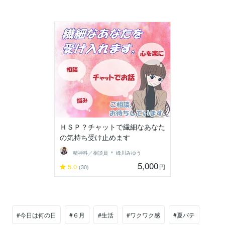
ＨＳＰ？チャットで繊細なあなた
の気持ち受け止めます
精神科／相談員 ＊ 峰川みゆう
5,000
5.0
円
(30)
#今日は何の日
#６月
#生活
#ワクワク感
#夏バテ