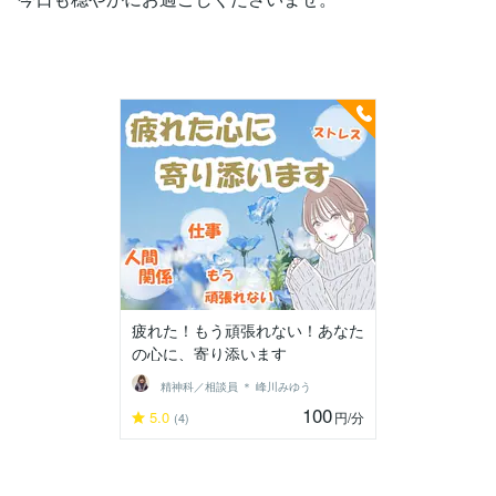
疲れた！もう頑張れない！あなた
の心に、寄り添います
精神科／相談員 ＊ 峰川みゆう
100
5.0
円
/分
(4)