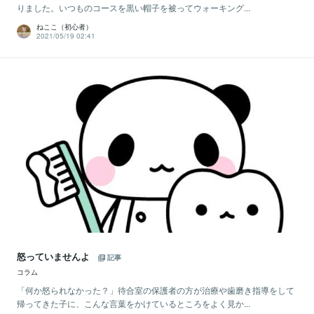
りました。いつものコースを黒い帽子を被ってウォーキング...
ねここ（初心者）
2021/05/19 02:41
怒っていませんよ
記事
コラム
「何か怒られなかった？」待合室の保護者の方が治療や歯磨き指導をして
帰ってきた子に、こんな言葉をかけているところをよく見か...