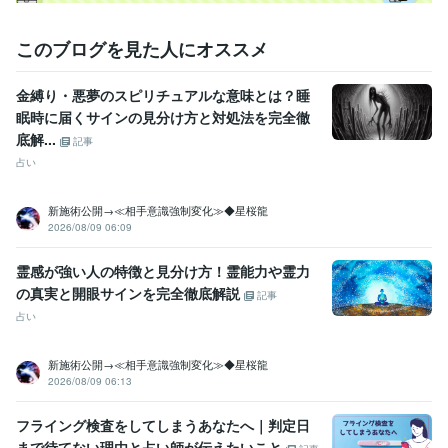
このブログを見た人にオススメ
金縛り・悪夢のスピリチュアルな意味とは？睡
眠時に届くサインの見分け方と対処法を完全徹
底解...
記事
占い
新施術公開→≪相手意識強制変化≫◆星桜龍
2026/08/09 06:09
霊感が強い人の特徴と見分け方！霊能力や霊力
の真実と開眼サインを完全徹底解説
記事
占い
新施術公開→≪相手意識強制変化≫◆星桜龍
2026/08/09 06:13
フライング検査をしてしまうあなたへ｜判定日
まで待てない理由と占い師が伝えたいこと