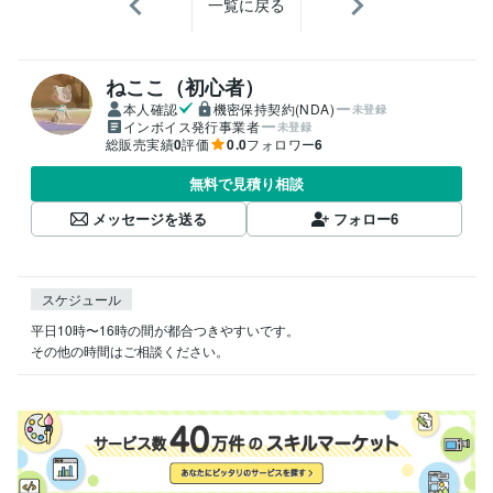
一覧に戻る
ねここ（初心者）
本人確認
機密保持契約(NDA)
未登録
インボイス発行事業者
未登録
総販売実績
0
評価
0.0
フォロワー
6
無料で見積り相談
メッセージを送る
フォロー
6
スケジュール
平日10時〜16時の間が都合つきやすいです。

その他の時間はご相談ください。