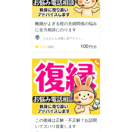
離婚がよぎる程の夫婦関係の悩み
に全力相談にのります
うさぴょん＠癒し系アラフィフ心寄り添い人
100
4.9
円
/分
(160)
この復縁は正解・不正解？お話聞
いてズバリ提案します