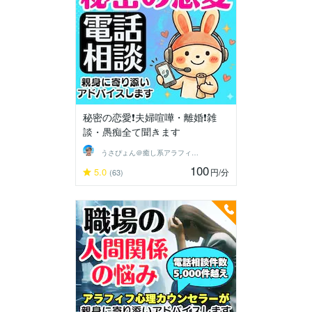
秘密の恋愛❗夫婦喧嘩・離婚❗雑
談・愚痴全て聞きます
うさぴょん＠癒し系アラフィフ心寄り添い人
100
5.0
円
/分
(63)