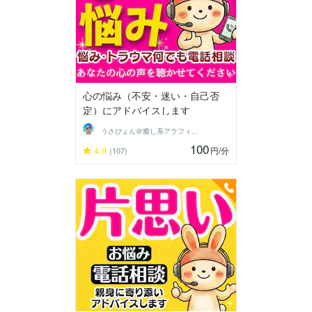
心の悩み（不安・迷い・自己否
定）にアドバイスします
うさぴょん＠癒し系アラフィフ心寄り添い人
100
4.9
円
/分
(107)