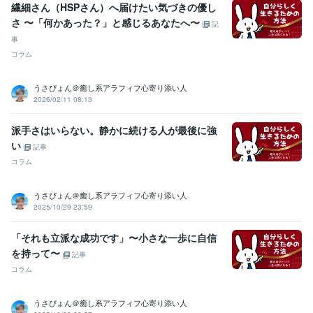
繊細さん（HSPさん）へ届けたい気づきの優し
ラー出演
 ■雑誌「エルマガジン」読者モデル
■雑誌「ぴあ」読者モ
さ 〜「何かあった？」と感じるあなたへ〜
記
デル
■ＭＢＳヤングタウン内ラジオＣＭ出演
■【男性心理】男が必要
以上に彼女の反応にこだわるのはなぜ?
■【男性心理】なぜ、男は女
事
性のわがままを喜ぶのか?
■【男性心理】男が彼女といて一番うれし
コラム
くなる瞬間って?
■【男性心理】男が女性を好きになる瞬間はいつ、
どんな時?
■【男性心理】なぜ、男は最初の情熱が消え、急に冷めだ
うさぴょん＠癒し系アラフィフ心寄り添い人
すのか？
■【男性心理】なぜ、男の嫉妬心は根が深くて厄介なの
2026/02/11 08:13
か？
■【男性心理】なぜ、男は親しくなると赤ちゃん言葉を使うの
か?
■【男性心理】男の浮気心は、どういう時に芽生えるのか?
■
派手さはいらない。静かに続ける人が最後に強
【男性心理】男には2種類の嘘があるって知ってる?
■【男性心理】な
い
記事
ぜ、男はすぐに女のやさしさを誤解するのか?
コラム
資格・検定
上級心理カウンセラー
取得年 : 2021年
うさぴょん＠癒し系アラフィフ心寄り添い人
メンタル心理カウンセラー
取得年 : 2021年
2025/10/29 23:59
普通自動車第一種運転免許
取得年 : 1986年
「それも立派な成功です」〜小さな一歩に自信
ビジネス・クリエイティブツール
を持って〜
記事
WordPress:15年
Canva:3年
コラム
その他ツール
☆人の話を親身に聞き、共感する力:50年
うさぴょん＠癒し系アラフィフ心寄り添い人
☆明るく前向きな性格で周りに影響を与える:50年