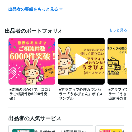
✅ よくご相談いただくお悩み

出品者の実績をもっと見る
◆片思いの悩み

◆浮気・不倫・W不倫の悩み

◆復縁・結婚の悩み

◆夫婦関係・DV・モラハラ・離婚の悩み

出品者のポートフォリオ
もっと見る
◆セックスレスの悩み

◆毒親・子供、家庭の悩み

◆職場の人間関係の悩み

◆友達関係の悩み

◆ＨＳＰ（繊細さん）の悩み

◆仕事・転職・キャリアの悩み

◆お金の悩み

◆生き方・人生の悩み等

つらく苦しい気持ちやモヤモヤを少しでも早く手放し、心穏やかに過ご
■皆様のおかげで、ココナ
■アラフィフ心理カウンセ
■アラフィフ
せるよう、誠心誠意サポートいたします。どんなことでもお気軽にご相
ラご相談件数6000件突
ラー「うさぴょん」ボイス
ラー「うさぴ
談くださいね。

破！
サンプル
出演時の音声
※離席中や通話中の場合でも、「この後お電話できますか？」などメッセ
ージをいただければ、

出品者の人気サービス
折り返しご連絡し、優先的にご相談予約を承ります。

❤️うさぴょんの声（自己紹介）

出品者サポート❗電話相談の
女性