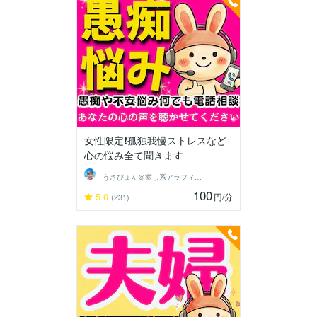
女性限定❗孤独我慢ストレスなど
心の悩み全て聞きます
うさぴょん＠癒し系アラフィフ心寄り添い人
100
5.0
円
/分
(231)