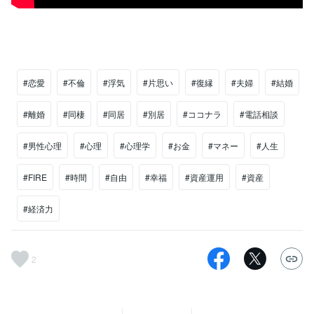
#恋愛
#不倫
#浮気
#片思い
#復縁
#夫婦
#結婚
#離婚
#同棲
#同居
#別居
#ココナラ
#電話相談
#男性心理
#心理
#心理学
#お金
#マネー
#人生
#FIRE
#時間
#自由
#幸福
#資産運用
#資産
#経済力
2