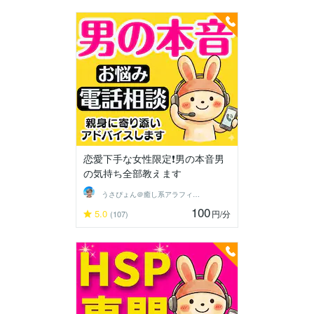
恋愛下手な女性限定❗男の本音男
の気持ち全部教えます
うさぴょん＠癒し系アラフィフ心寄り添い人
100
5.0
円
/分
(107)