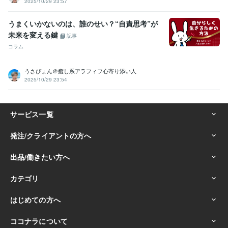
2025/10/29 23:57
☆人との繋がりを大切にし、関係を築くのが得意:30年
☆サークルやイベントの企画・運営の経験が豊富:20年
うまくいかないのは、誰のせい？“自責思考”が
☆常に「ワクワク」を大切にし新しい事に挑戦し続ける:50年
未来を変える鍵
記事
☆人を笑顔にするのが得意で、場を盛り上げる:40年
コラム
☆人生の楽しみ方を知り、実践している:50年
☆夢や目標を持ち続け、それを叶えるために行動できる:30年
☆人の強みや魅力を引き出し、サポートができる:20年
うさぴょん＠癒し系アラフィフ心寄り添い人
☆副収入の獲得や経済的自由を目指す人を支援:20年
2025/10/29 23:54
☆悩み相談に乗るのが得意で解決の糸口を一緒に考える:50年
☆「人との縁」を大切にし、長く関係を築く力がある:30年
☆ハワイ好きで、その魅力を語るのが得意:20年
☆穏やかで優しい性格で、安心感を与える:50年
☆人生を豊かにするための自己投資や学びを欠かさない:30年
☆スピリチュアルやヒーリングを日常に取り入れている:20年
☆困っている人を見過ごせず、自然と手を差し伸べる:40年
☆直感力やシンクロニシティを大切にし、行動に活かす:20年
☆感動しやすく、小さな幸せを見つけるのが得意:50年
☆人生の「楽しみ方」を追求し続ける姿勢を持っている:50年
得意分野
悩み相談・カウンセリング
■男性心理・男の本音を徹底解説します
■50代男友達がどんな愚痴も優しく傾聴
■職場の人間関係上司への