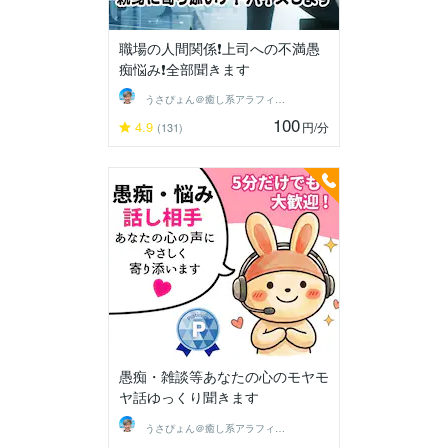
職場の人間関係❗上司への不満愚
痴悩み❗全部聞きます
うさぴょん＠癒し系アラフィフ心寄り添い人
100
4.9
円
/分
(131)
愚痴・雑談等あなたの心のモヤモ
ヤ話ゆっくり聞きます
うさぴょん＠癒し系アラフィフ心寄り添い人