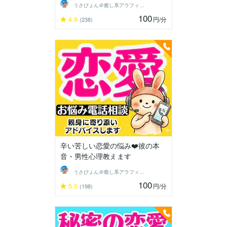
うさぴょん＠癒し系アラフィフ心寄り添い人
100
4.9
円
/分
(238)
辛い苦しい恋愛の悩み❤️彼の本
音・男性心理教えます
うさぴょん＠癒し系アラフィフ心寄り添い人
100
5.0
円
/分
(198)