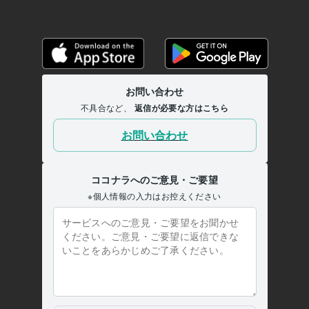
ストレス聞きます
■HSP繊細さん相談／職場の悩み聴きます
■LINE
返信が遅い彼、本音対策伝えます
■マッチングアプリの彼/本音と恋愛
相談
■元彼と復縁｜曖昧な別れの本音を解明
■離婚夫婦関係の悩み相
談！関係修復
■人間関係人生の悩み深く寄り添い聴きます
■片思い成
就！男の本音で振り向かせます
人間関係
セックスレス
男性心理
恋愛
復縁
片思い
不倫
浮気
愚痴
hsp
集客・マーケティング相談
■販売実績6000件超！電話相談のやり方
■30分で電話相談出品者の悩み聞きます
■一人ビジネスで成功する
為の方法教えます
■最速プラチナランク！20日間伴走します
電話相談
ココナラ
仕事
マーケティング
ビジネス
経営
コンサルタント
コーチング
カウンセラー
集客
学歴
関西大学
1987年3月 ~ 1991年2月
大阪府私立上宮高等学校
1983年3月 ~ 1986年2月
人生経歴【自己紹介】part1 人生の主役『うさぴょん』
1967年7月
~ 現在
人生経歴【自己紹介】part2 人生の主役『うさぴょん』(^O^)/
1967
年7月 ~ 現在
人生経歴【自己紹介】part3 人生の主役『うさぴょん』(^O^)/
1967
年7月 ~ 現在
人生経歴【自己紹介】part4 人生の主役『うさぴょん』(^O^)/
1967
年7月 ~ 現在