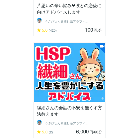
片思いの辛い悩み❤彼との恋愛に
向けアドバイスします
うさぴょん＠癒し系アラフィフ心寄り添い人
100
5.0
円
/分
(420)
繊細さんの会話の不安を無くす方
法教えます
うさぴょん＠癒し系アラフィフ心寄り添い人
6,000
5.0
円
/60分
(2)