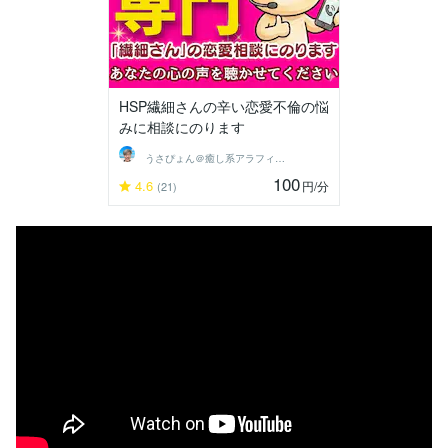
HSP繊細さんの辛い恋愛不倫の悩
みに相談にのります
うさぴょん＠癒し系アラフィフ心寄り添い人
100
4.6
円
/分
(21)