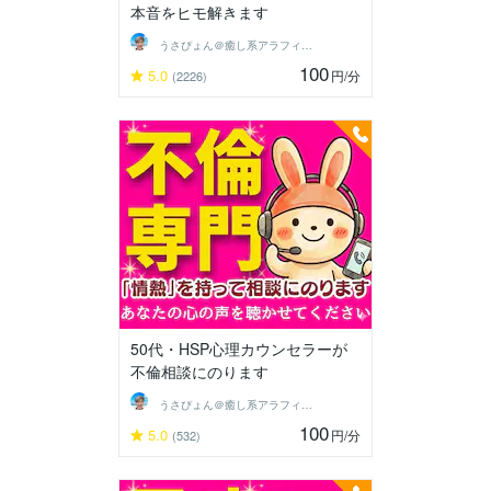
本音をヒモ解きます
うさぴょん＠癒し系アラフィフ心寄り添い人
100
5.0
円
/分
(2226)
50代・HSP心理カウンセラーが
不倫相談にのります
うさぴょん＠癒し系アラフィフ心寄り添い人
100
5.0
円
/分
(532)