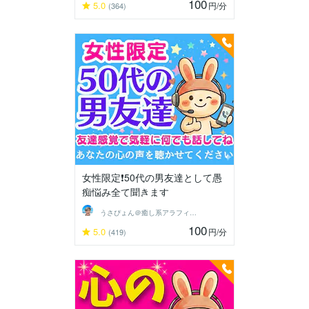
100
5.0
円
/分
(364)
女性限定❗50代の男友達として愚
痴悩み全て聞きます
うさぴょん＠癒し系アラフィフ心寄り添い人
100
5.0
円
/分
(419)