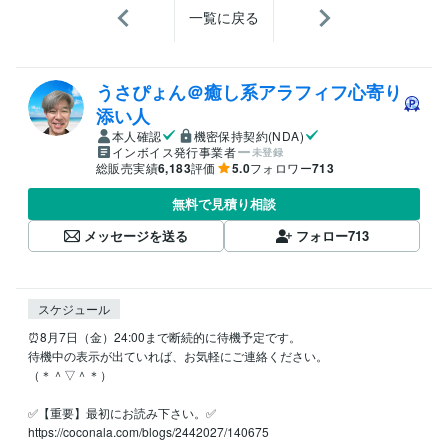
一覧に戻る
うさぴょん＠癒し系アラフィフ心寄り
添い人
本人確認
機密保持契約(NDA)
インボイス発行事業者
未登録
総販売実績
6,183
評価
5.0
フォロワー
713
無料で見積り相談
メッセージを送る
フォロー
713
スケジュール
⏰8月7日（金）24:00まで断続的に待機予定です。

待機中の表示が出ていれば、お気軽にご連絡ください。

（＊＾▽＾＊）

✅【重要】最初にお読み下さい。✅

https://coconala.com/blogs/2442027/140675
