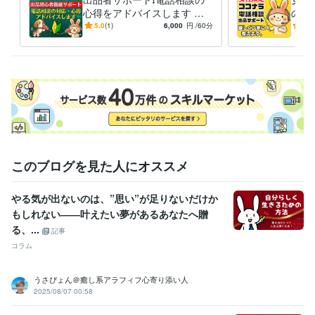
https://coconala.com/blogs/2442027/760213

心得をアドバイスします 登
の練
録34日でプラチナ！実績600
千件
5.0
(1)
6,000
円
/60分
5.0
❤️うさぴょん【FMラジオ出演時の音声】

0件超のプロが初心者に解説
がロ
https://coconala.com/blogs/2442027/530041

本日も幸せ溢れる1日になりますように
経験職種
営業 / 個人営業
経験年数 : 25年
カスタマーサポート・カスタマーサクセス / カスタマーサポート・ヘ
ルプデスク
経験年数 : 18年
ライフスタイル・その他 / カウンセラー・コーチ
経験年数 : 6年
このブログを見た人にオススメ
職歴
株式会社ココナラ
2021年10月 ~ 現在
やる気が出ないのは、”思い”が足りないだけか
印刷・ウェブマーケティング会社
1993年3月 ~ 現在
もしれない――叶えたい夢があるあなたへ贈
株式会社リクルート
1991年3月 ~ 1993年2月
る、...
記事
受賞歴
コラム
■3冠達成おすすめユーザー第１位（アドバイザー/カウンセラー
■2冠
達成おすすめユーザー第１位（アドバイザー/カウンセラー
■ココナラ
うさぴょん＠癒し系アラフィフ心寄り添い人
おすすめユーザー第１位（アドバイザー/カウンセラー
■ココナラ【プ
2025/08/07 00:58
ラチナランク】に昇格
■ココナラ【レギュラーランク】に昇格
■求人
情報誌「フロムエー」読者モデル
■関西テレビ、深夜討論番組レギュ