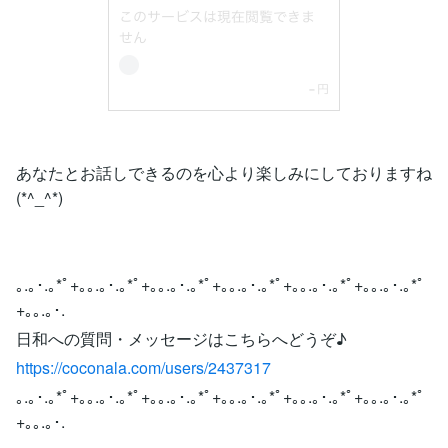
あなたとお話しできるのを心より楽しみにしておりますね
(*^_^*)
｡.｡･.｡*ﾟ+｡｡.｡･.｡*ﾟ+｡｡.｡･.｡*ﾟ+｡｡.｡･.｡*ﾟ+｡｡.｡･.｡*ﾟ+｡｡.｡･.｡*ﾟ
+｡｡.｡･.
日和への質問・メッセージはこちらへどうぞ♪
https://coconala.com/users/2437317
｡.｡･.｡*ﾟ+｡｡.｡･.｡*ﾟ+｡｡.｡･.｡*ﾟ+｡｡.｡･.｡*ﾟ+｡｡.｡･.｡*ﾟ+｡｡.｡･.｡*ﾟ
+｡｡.｡･.