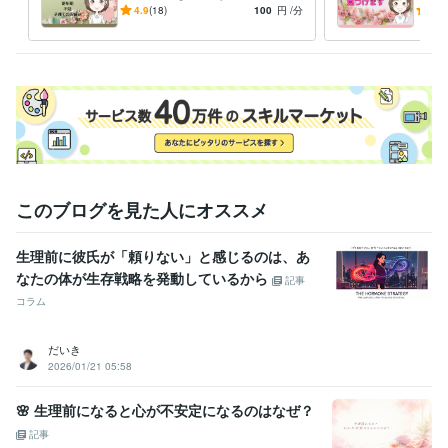
受賞歴
S/PMDD/更年期/不妊/子育て
己否
4.9
(18)
100
円
/分
5.0
自分再発見ワークショップ！『自分を褒める』開催
ゴスペルコンサ
のお悩み
プレ
ート　ソロパート担当
熊本日日新聞合唱コンクール　最優秀賞
み
資格・検定
上級心理カウンセラー
取得年 : 2021年
実用英語技能検定2級
取得年 : 2014年
実用英語技能検定準1級
取得年 : 2016年
歯科技工士
取得年 : 1996年
マイクロソフト オフィス スペシャリスト（MOS）
取得年 : 2000年
ポジティブ心理学実践インストラクター
取得年 : 2023年
このブログを見た人にオススメ
夫婦カウンセラー
取得年 : 2023年
生理前に彼氏が「頼りない」と感じるのは、あ
その他ツール
なたの体が生存戦略を発動しているから
Webカウンセラー:3年
ゴスペル:13年
英語発音指導:3年
記事
恋愛メール相談:3年
ADHDの子供の子育てアドバイザー:11年
コラム
生理の時のPMS症候群に向き合う:36年
日本NLP認定資格プラクティショナー認定コース修了:4年
だいき
NLPマスタープラクティショナー認定コース修了:2年
2026/01/21 05:58
得意分野
🌸 生理前になると心が不安定になるのはなぜ？
悩み相談・カウンセリング
問題解決の糸口発見カウンセリング
自分
のいい所見つけ&他人のいい所見つけ♪
職場いじめ体験
恋愛／夫婦
記事