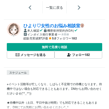
一覧に戻る
ひより♡女性のお悩み相談室
本人確認
機密保持契約(NDA)
インボイス発行事業者
未登録
総販売実績
37
評価
5.0
フォロワー
182
無料で見積り相談
メッセージを送る
フォロー
182
スケジュール
※イベント活動等が忙しくなり、しばらく不定期での待機となります。待
機中ではない場合も対応できることもあります。DMからお問い合わせく
ださいませ(*^_^*))

★待機中以外（土日、平日中抜け時間）でも対応できることもありま
す。DMにてお気軽にお問い合わせください^_^
