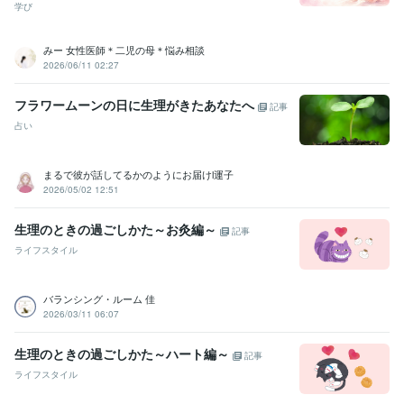
／親子／友人関係　メール相談
ADHDの子供を育てる
場面かん黙の
学び
子供を育てる
緊張している初対面の人とすぐに打ち解ける
ネガティ
ブ→ポジティブに切り替える質問力
相思相愛カウンセラー
遠距離恋
みー 女性医師＊二児の母＊悩み相談
愛カウンセラー
2026/06/11 02:27
コーチング
カウンセリング
悩み相談
心理セラピー
人間関係
コミュニケーション
恋愛 不倫
子育て
仕事
トラウマ相談
フラワームーンの日に生理がきたあなたへ
学習指導・資格・キャリア相談
英語の発音アドバイス
NLPコーチン
記事
グ
Webカウンセラー（メール相談）
三日坊主繰り返しマスター
リ
占い
フレーミング 
35歳からの英語学習 （独学）
児童英語講師
英語 発音 歌
NLP
Weｂカウンセリング
まるで彼が話してるかのようにお届けl運子
語学力
2026/05/02 12:51
英語
日常会話レベル
生理のときの過ごしかた～お灸編～
記事
ライフスタイル
バランシング・ルーム 佳
2026/03/11 06:07
生理のときの過ごしかた～ハート編～
記事
ライフスタイル