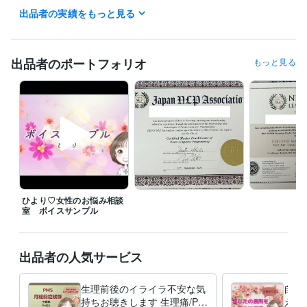
出品者の実績をもっと見る
＜お客様へ＞

お気に入り登録ならびに閲覧くださいまして

ありがとうございます(*^-^*)

出品者のポートフォリオ
もっと見る
お話しできるのを心より楽しみにしております。

「こんなこと相談していいのかな？」ということがありましたらお気軽
にメッセージ下さいね(*^^*)

声のサンプルはこちらです☆彡

https://youtu.be/6sW2_s8AVZ0

ひより♡女性のお悩み相談
★予約は24時間受け付けています☆彡希望日時、時間などお気軽にお問
室 ボイスサンプル
経験職種
ライフスタイル・その他 / カウンセラー・コーチ
経験年数 : 3年
出品者の人気サービス
職歴
上級心理カウンセラー
2022年9月 ~ 現在
生理前後のイライラ不安な気
自己
持ちお聴きします 生理痛/PM
えで