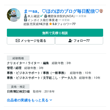
まーsa。♡ほのぼのブログ毎日配信♡
本人確認
機密保持契約(NDA)
未登録
インボイス発行事業者
未登録
総販売実績
16
評価
5.0
フォロワー
77
無料で見積り相談
メッセージを送る
フォロー
77
経験職種
クリエイター / ライター・編集
経験年数 : 3年
管理 / 経理
経験年数 : 3年
事務・ビジネスサポート / 事務（一般事務）
経験年数 : 10年
事務・ビジネスサポート / 文字起こし・データ入力
経験年数 : 10年
資格・検定
日商簿記検定3級
取得年 : 2018年
出品者の実績をもっと見る
ビジネス・クリエイティブツール
Google スプレッドシート:5年
Excel:13年
Word:3年
PowerPoint:10年
Google ドキュメント:3年
Google Analytics:6年
Google スライド:2年