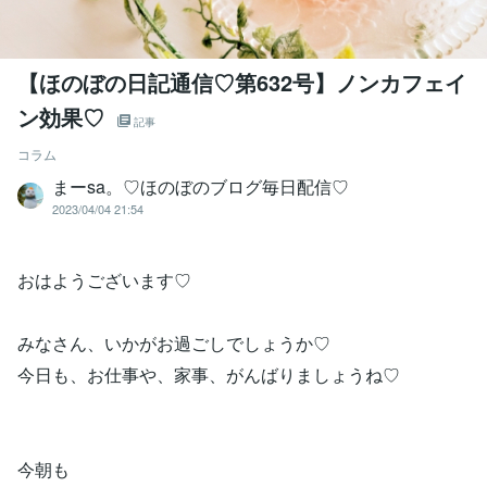
【ほのぼの日記通信♡第632号】ノンカフェイ
ン効果♡
記事
コラム
まーsa。♡ほのぼのブログ毎日配信♡
2023/04/04 21:54
おはようございます♡
みなさん、いかがお過ごしでしょうか♡
今日も、お仕事や、家事、がんばりましょうね♡
今朝も