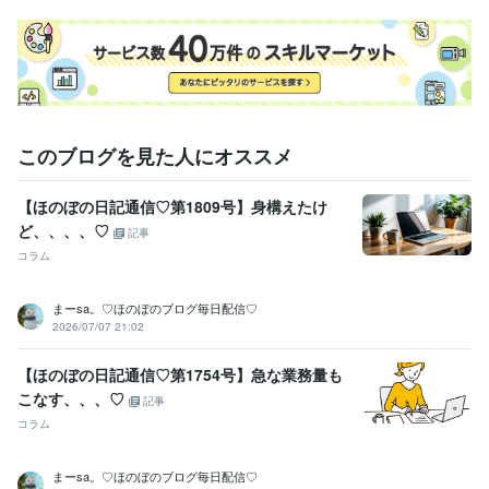
SAP:1年
得意分野
ライティング・翻訳
Webライティング
事務アシスト
このブログを見た人にオススメ
【ほのぼの日記通信♡第1809号】身構えたけ
ど、、、、♡
記事
コラム
まーsa。♡ほのぼのブログ毎日配信♡
2026/07/07 21:02
【ほのぼの日記通信♡第1754号】急な業務量も
こなす、、、♡
記事
コラム
まーsa。♡ほのぼのブログ毎日配信♡