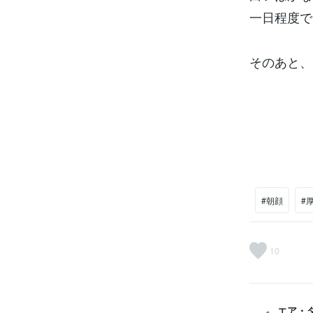
一日程度で
そのあと、
#朝顔
#
10
エア・