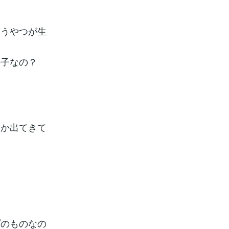
違うやつが生
の子なの？
しか出てきて
プのものなの