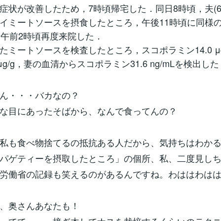
症状が改善したため，7時頃帰宅した．同日8時頃，夫(6
イミートソースを摂食したところ，午後11時頃に同様
日午前2時頃再度来院した．
たミートソースを検査したところ，スコポラミン14.0 μg
 μg/g，妻の血清からスコポラミン31.6 ng/mLを検出し
ん・・・バカなの？
な目にあったそばから、なんで食ってんの？
私も食べ物捨てるの抵抗ある人だから、気持ちはわか
パゲティーを摂取したところ」の個所、私、二度見し
労働省の記録も笑えるのがあるんですね。わははわは
、奥さんあなたも！