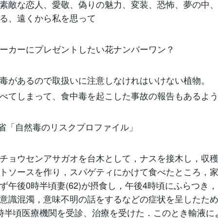
素敵な恋人、愛敬、偽りの魅力、変装、恐怖、夢の中
る、遠くから私を思って
ーカーにプレゼントしたい花ナンバーワン？
毒があるので取扱いに注意しなけれはいけない植物。
べてしまって、食中毒を起こした事故の報告もあるよ
省「自然毒のリスクプロファイル」
チョウセンアサガオを台木として，ナスを接木し，収
トソースを作り，スパゲティにかけて食べたところ，家
ず午後0時半頃妻(62)が摂食し，午後4時頃にふらつき
意識混濁，意味不明の話をするなどの症状を呈したた
時半頃医療機関を受診、治療を受けた．このとき輸液に