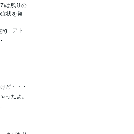
7)は残りの
の症状を発
/g，アト
た．
るけど・・・
ちゃったよ。
は。