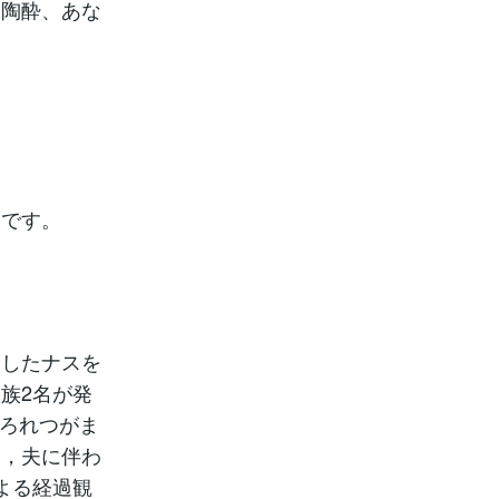
、陶酔、あな
うです。
穫したナスを
族2名が発
，ろれつがま
め，夫に伴わ
よる経過観