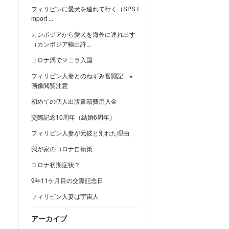
フィリピンに愛犬を連れて行く（SPS I
mport ...
カンボジアから愛犬を海外に連れ出す
（カンボジア輸出許...
コロナ渦でマニラ入国
フィリピン人妻とのねずみ奮闘記 ※
画像閲覧注意
初めての個人出版書籍費用入金
交際記念10周年（結婚6周年）
フィリピン人妻が元彼と別れた理由
我が家のコロナ自衛策
コロナ初期症状？
9年11ケ月目の交際記念日
フィリピン人妻は宇宙人
アーカイブ