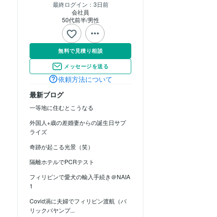
最終ログイン：
3日前
会社員
50代前半
男性
無料で見積り相談
メッセージを送る
依頼方法について
最新ブログ
一等地に住むとこうなる
外国人+歳の差婚妻からの誕生日サプ
ライズ
奇跡が起こる光景（笑）
隔離ホテルでPCRテスト
フィリピンで愛犬の輸入手続き＠NAIA
1
Covid渦に夫婦でフィリピン渡航（バ
リックバヤンプ...