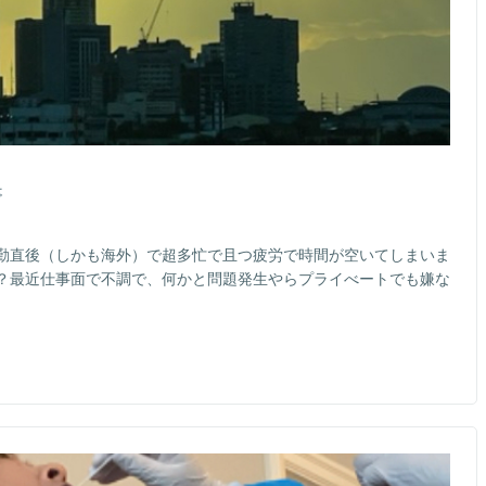
事
勤直後（しかも海外）で超多忙で且つ疲労で時間が空いてしまいま
？最近仕事面で不調で、何かと問題発生やらプライべートでも嫌な