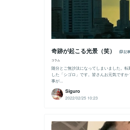
奇跡が起こる光景（笑）
記
コラム
随分とご無沙汰になってしまいました。転
した「シゴロ」です。皆さんお元気ですか
事が...
Siguro
2022/02/25 10:23