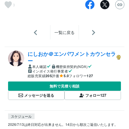
3
一覧に戻る
にしおか＠エンパワメントカウンセラ
ー
本人確認
機密保持契約(NDA)
インボイス発行事業者
総販売実績
205
評価
5.0
フォロワー
127
無料で見積り相談
メッセージを送る
フォロー
127
スケジュール
2026/7/13は終日対応が出来ません。14日から順次ご返信いたします。
