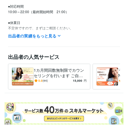
●対応時間

10:00～22:00（最終開始時間　21:00）

●休業日

不定休ですので、まずはご相談ください。

出品者の実績をもっと見る
資格・検定
精神保健福祉士
取得年 : 2017年
上級心理カウンセラー
取得年 : 2020年
出品者の人気サービス
得意分野
悩み相談・カウンセリング
メールカウンセリング
精神障害者家族の
1カ月間回数無制限でカウン
うつ
ご相談
セリングを行います ご自身
NG
カウンセリング
のお悩み・家族のうつ病・自
保健
5.0
(44)
15,000
円
5.0
悩み相談・カウンセリング
うつ病家族の心理支援
己肯定感を高めたい、など
者に
家族支援