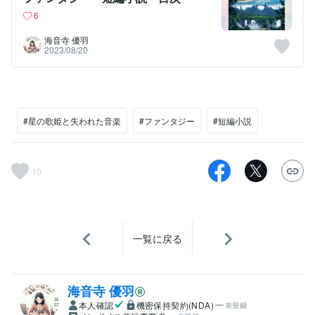
6
海音寺 優羽
2023/08/20
#星の歌姫と失われた音楽
#ファンタジー
#短編小説
10
一覧に戻る
海音寺 優羽
本人確認
機密保持契約(NDA)
未登録