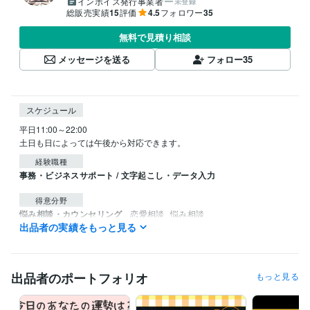
インボイス発行事業者
未登録
総販売実績
15
評価
4.5
フォロワー
35
無料で見積り相談
メッセージを送る
フォロー
35
スケジュール
平日11:00～22:00

土日も日によっては午後から対応できます。
経験職種
事務・ビジネスサポート / 文字起こし・データ入力
得意分野
悩み相談・カウンセリング
恋愛相談
悩み相談
出品者の実績をもっと見る
恋愛
悩み相談
ライティング・翻訳
セールスレター
小説のアイディア相談
文章校
正
販売
小説
校正
出品者のポートフォリオ
もっと見る