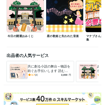
今日の開運おみくじ
星の歌姫と失われた音楽
マナブさん風
集
出品者の人気サービス
共に創る小説の舞台～物語を
あな
紡ぐお手伝いします 読むの
をお
専門の人の為にご希望通りの
運・
3.7
(2)
2,000
円
5.0
物語を作ったりもできます。
きな