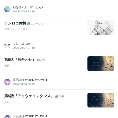
心を聴く人 智（とも）
2025/12/15 23:26
ロンロコ舞舞
コンテンツ
デザイン・イラスト
よし・はじめ
2026/08/07 21:48
第6話『形合わせ』
記事
小説
天羽詞鏡 WORD WEAVER
2026/08/06 03:13
第5話『アクウェインタンス』
記事
小説
天羽詞鏡 WORD WEAVER