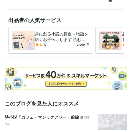
出品者の人気サービス
共に創る小説の舞台～物語を
あな
紡ぐお手伝いします 読むの
をお
専門の人の為にご希望通りの
運・
3.7
(2)
2,000
円
5.0
物語を作ったりもできます。
きな
このブログを見た人にオススメ
詩小説「カフェ・マジックアワー」前編
記事
小説