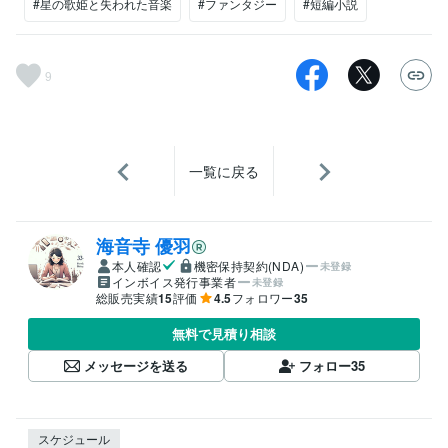
#星の歌姫と失われた音楽
#ファンタジー
#短編小説
9
一覧に戻る
海音寺 優羽
本人確認
機密保持契約(NDA)
未登録
インボイス発行事業者
未登録
総販売実績
15
評価
4.5
フォロワー
35
無料で見積り相談
メッセージを送る
フォロー
35
スケジュール