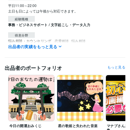
平日11:00～22:00

土日も日によっては午後から対応できます。
経験職種
事務・ビジネスサポート / 文字起こし・データ入力
得意分野
悩み相談・カウンセリング
恋愛相談
悩み相談
出品者の実績をもっと見る
恋愛
悩み相談
ライティング・翻訳
セールスレター
小説のアイディア相談
文章校
正
販売
小説
校正
出品者のポートフォリオ
もっと見る
今日の開運おみくじ
星の歌姫と失われた音楽
マナブさん風
集