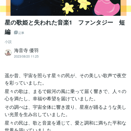
星の歌姫と失われた音楽1 ファンタジー 短
編
記事
小説
海音寺 優羽
2023/08/20 11:25
遥か昔、宇宙を照らす星々の民が、その美しい歌声で夜空
を彩っていました。
星々の歌は、まるで銀河の風に乗って届く響きで、人々の
心を満たし、幸福や希望を届けていました。
その調べは、宇宙全体に響き渡り、星座が踊るような美し
い光景を生み出していました。
星々の民は、歌と音楽を通じて、愛と調和に満ちた平和な
世界を築いていました。