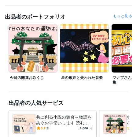
正
販売
小説
校正
出品者のポートフォリオ
もっと見る
今日の開運おみくじ
星の歌姫と失われた音楽
マナブさん風
集
出品者の人気サービス
共に創る小説の舞台～物語を
あな
紡ぐお手伝いします 読むの
をお
専門の人の為にご希望通りの
運・
3.7
(2)
2,000
円
5.0
物語を作ったりもできます。
きな