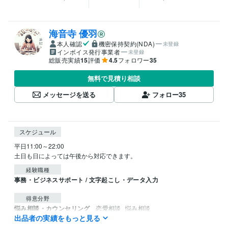
海音寺 優羽
本人確認
機密保持契約(NDA)
未登録
インボイス発行事業者
未登録
総販売実績
15
評価
4.5
フォロワー
35
無料で見積り相談
メッセージを送る
フォロー
35
スケジュール
平日11:00～22:00

土日も日によっては午後から対応できます。
経験職種
事務・ビジネスサポート / 文字起こし・データ入力
得意分野
悩み相談・カウンセリング
恋愛相談
悩み相談
出品者の実績をもっと見る
恋愛
悩み相談
ライティング・翻訳
セールスレター
小説のアイディア相談
文章校