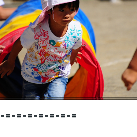
＝〓＝〓＝〓＝〓＝〓＝〓＝〓