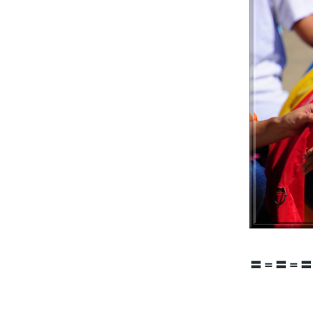
〓＝〓＝〓