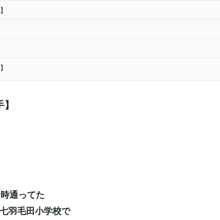
】
】
手】
当時通ってた
七羽毛田小学校で