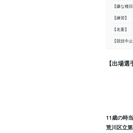
【嫌な種目
【練習】
【名案】
【競技中止
【出場選
11歳の時
荒川区立第