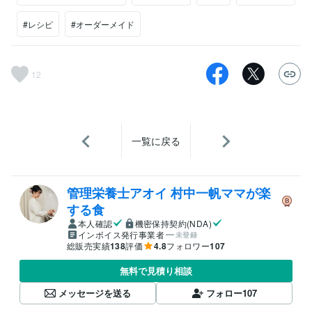
#レシピ
#オーダーメイド
12
一覧に戻る
管理栄養士アオイ 村中一帆ママが楽
する食
本人確認
機密保持契約(NDA)
インボイス発行事業者
未登録
総販売実績
138
評価
4.8
フォロワー
107
無料で見積り相談
メッセージを送る
フォロー
107