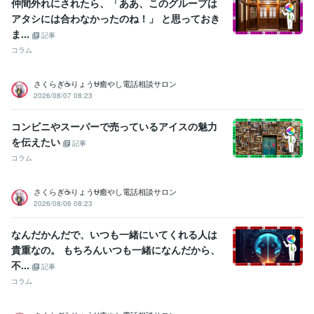
仲間外れにされたら、「ああ、このグループは
アタシには合わなかったのね！」 と思っておき
ま...
記事
コラム
さくらぎ☕りょう⛎癒やし電話相談サロン
2026/08/07 08:23
コンビニやスーパーで売っているアイスの魅力
を伝えたい
記事
コラム
さくらぎ☕りょう⛎癒やし電話相談サロン
2026/08/06 08:23
なんだかんだで、いつも一緒にいてくれる人は
貴重なの。 もちろんいつも一緒になんだから、
不...
記事
コラム