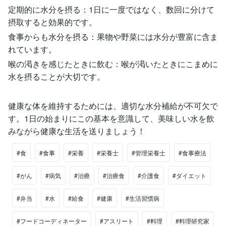
定期的に水分を摂る：1日に一度ではなく、数回に分けて
摂取すると効果的です。
食事からも水分を摂る：果物や野菜には水分が豊富に含ま
れています。
喉の渇きを感じたときに飲む：喉が渇いたときにこまめに
水を摂ることが大切です。
健康な体を維持するためには、適切な水分補給が不可欠で
す。1日の始まりにこの基本を意識して、美味しい水を飲
みながら健康な生活を送りましょう！
#食
#食事
#栄養
#栄養士
#管理栄養士
#食事療法
#がん
#病気
#治療
#治療食
#介護食
#ダイエット
#弁当
#水
#給食
#健康
#生活習慣病
#フードコーディネーター
#アスリート
#料理
#料理研究家