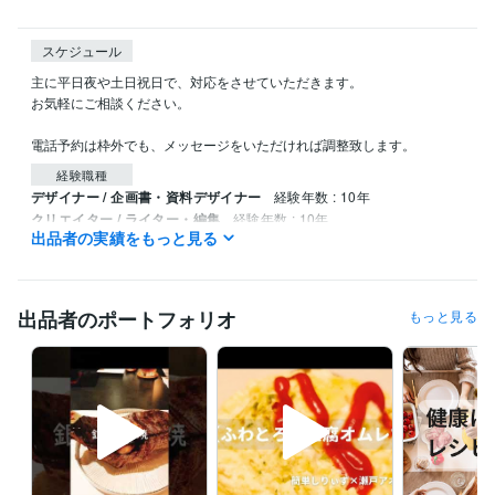
スケジュール
主に平日夜や土日祝日で、対応をさせていただきます。

お気軽にご相談ください。

電話予約は枠外でも、メッセージをいただければ調整致します。
経験職種
デザイナー / 企画書・資料デザイナー
経験年数 : 10年
クリエイター / ライター・編集
経験年数 : 10年
出品者の実績をもっと見る
クリエイター / 作家
経験年数 : 10年
マーケティング / 広報・PR
経験年数 : 10年
ライフスタイル・その他 / カウンセラー・コーチ
経験年数 : 10年
出品者のポートフォリオ
もっと見る
職歴
病院
2016年3月 ~ 現在
タウンドクター株式会社
2022年10月 ~ 現在
個人事業
2022年3月 ~ 現在
受賞歴
管理栄養士の時間の使い方: ストレスを減らして健康に
 心身のバラン
スを整える 90%ストレス軽減法
会社員が実践できる 副業×投資×節約