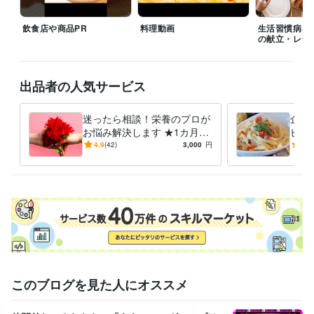
の黄金律
毎日が楽になる！ 管理栄養士のやさしい健康レシピ
エジソ
ンママ　離乳食づくりをラクにする！時短アイデアとスト…
女性自
飲食店や商品PR
料理動画
生活習慣病を
身　小松菜×油揚げで骨活ふりかけ
女性自身　夏にぴったり！冷やし
の献立・レシ
カップ麺
無塩ドットコム　腎臓病レシピ
ニューパートナー管理栄養
士監修フレイル予防の高エネルギーメニ
出品者の人気サービス
資格・検定
管理栄養士
取得年 : 2015年
食品衛生管理者
取得年 : 2015年
迷ったら相談！栄養のプロが
企業
お悩み解決します ★1カ月間
ピ開
得意分野
の安心サポートを提供
た料
4.9
(42)
3,000
円
4.8
住まい・美容・生活相談
栄養相談
食事 料理 健康
このブログを見た人にオススメ