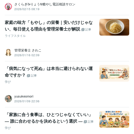
さくらぎ☕りょう⛎癒やし電話相談サロン
2026/02/15 08:19
家庭の味方「もやし」の栄養｜安いだけじゃな
い、毎日使える理由を管理栄養士が解説
記事
ライフスタイル
管理栄養士 さわこ
2026/01/16 02:09
「病気になって死ぬ」は本当に避けられない運
命ですか？
記事
学び
yusukeomori
2026/01/09 22:06
「家族に合う食事は、ひとつじゃなくていい」
― 誰に合わせるかを決めるという選択 ―
記事
学び