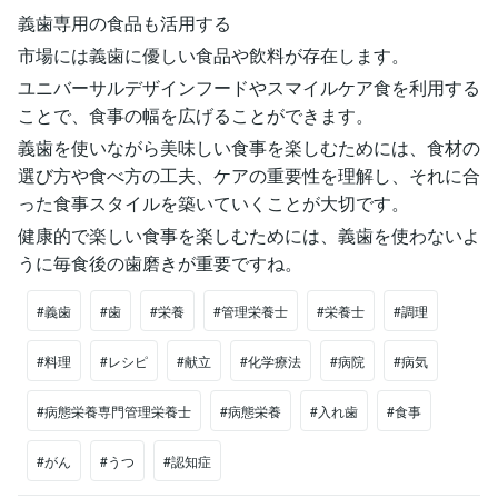
義歯専用の食品も活用する
市場には義歯に優しい食品や飲料が存在します。
ユニバーサルデザインフードやスマイルケア食を利用する
ことで、食事の幅を広げることができます。
義歯を使いながら美味しい食事を楽しむためには、食材の
選び方や食べ方の工夫、ケアの重要性を理解し、それに合
った食事スタイルを築いていくことが大切です。
健康的で楽しい食事を楽しむためには、義歯を使わないよ
うに毎食後の歯磨きが重要ですね。
#義歯
#歯
#栄養
#管理栄養士
#栄養士
#調理
#料理
#レシピ
#献立
#化学療法
#病院
#病気
#病態栄養専門管理栄養士
#病態栄養
#入れ歯
#食事
#がん
#うつ
#認知症