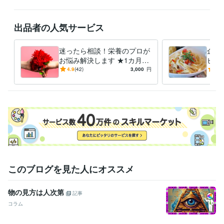
士監修フレイル予防の高エネルギーメニ
出品者の人気サービス
資格・検定
管理栄養士
取得年 : 2015年
食品衛生管理者
取得年 : 2015年
迷ったら相談！栄養のプロが
企業
お悩み解決します ★1カ月間
ピ開
得意分野
の安心サポートを提供
た料
4.9
(42)
3,000
円
4.8
住まい・美容・生活相談
栄養相談
食事 料理 健康
このブログを見た人にオススメ
物の見方は人次第
記事
コラム