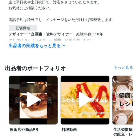
主に平日夜や土日祝日で、対応をさせていただきます。

お気軽にご相談ください。

電話予約は枠外でも、メッセージをいただければ調整致します。
経験職種
デザイナー / 企画書・資料デザイナー
経験年数 : 10年
クリエイター / ライター・編集
経験年数 : 10年
出品者の実績をもっと見る
クリエイター / 作家
経験年数 : 10年
マーケティング / 広報・PR
経験年数 : 10年
ライフスタイル・その他 / カウンセラー・コーチ
経験年数 : 10年
出品者のポートフォリオ
もっと見る
職歴
病院
2016年3月 ~ 現在
タウンドクター株式会社
2022年10月 ~ 現在
個人事業
2022年3月 ~ 現在
受賞歴
管理栄養士の時間の使い方: ストレスを減らして健康に
 心身のバラン
スを整える 90%ストレス軽減法
会社員が実践できる 副業×投資×節約
の黄金律
毎日が楽になる！ 管理栄養士のやさしい健康レシピ
エジソ
ンママ　離乳食づくりをラクにする！時短アイデアとスト…
女性自
飲食店や商品PR
料理動画
生活習慣病を
身　小松菜×油揚げで骨活ふりかけ
女性自身　夏にぴったり！冷やし
の献立・レシ
カップ麺
無塩ドットコム　腎臓病レシピ
ニューパートナー管理栄養