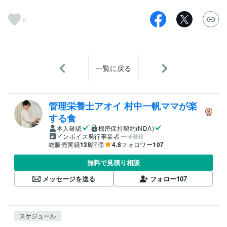
6
一覧に戻る
管理栄養士アオイ 村中一帆ママが楽
する食
本人確認
機密保持契約(NDA)
インボイス発行事業者
未登録
総販売実績
138
評価
4.8
フォロワー
107
無料で見積り相談
メッセージを送る
フォロー
107
スケジュール