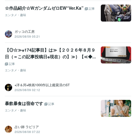
☆作品紹介☆WガンダムゼロEW“Ver.Ka”
記事
エンタメ・趣味
ガッコの工房
2026/08/09 05:21
【◎☆≫※174記事目】は≫【２０２６年８月９
日（＝この記事投稿日※現在）の】≫｝【≪◆...
記事
エンタメ・趣味
※洋＆邦※映画1000作以上鑑賞済のST
2026/08/09 02:12
暴飲暴食は宿命です
記事
エンタメ・趣味
占い師 ラビリア
2026/08/08 07:22