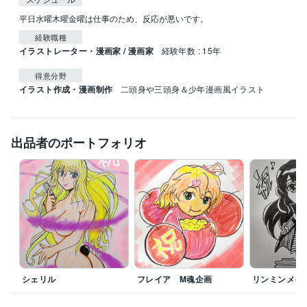
平日水曜木曜金曜は仕事のため、反応が悪いです。
経験職種
イラストレーター・漫画家 / 漫画家
経験年数 : 15年
得意分野
イラスト作成・漫画制作
二頭身や三頭身＆少年漫画風イラスト
出品者のポートフォリオ
シェリル
フレイア M魂企画
リンミンメイ