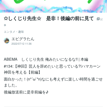
✩しくじり先生☆ 是非！後編の前に見て
記
事
エンタメ・趣味
エビグラたん
2022/07/12 11:36
ABEMA しくじり先生 俺みたいになるな!! | 本編
#134:【神回】芸人を辞めたいと思っている?!ハマカーン
神田を考える【前編】
面白かった！(n*´ω`*n)なにも考えずに楽しい時間を過ごせ
ました。
後編放送前に是非前編を♪