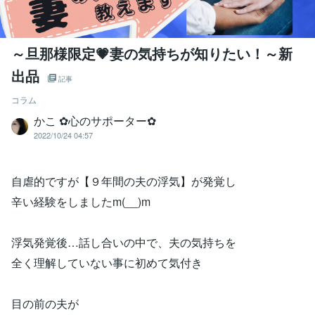
～旦那様限定💗妻の気持ちが知りたい！～新
出品
記事
コラム
かこ ✿心のサポーター✿
2022/10/24 04:57
自虐的ですが【９年間の夫の浮気】が発覚し
辛い経験をしましたm(__)m
浮気発覚後…話し合いの中で、夫の気持ちを
全く理解していない事に初めて気付き
目の前の夫が