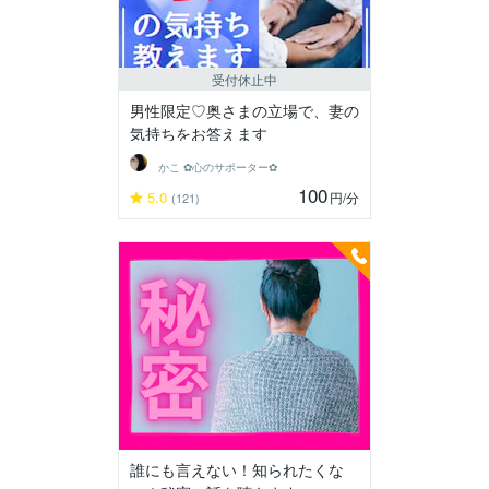
受付休止中
男性限定♡奥さまの立場で、妻の
気持ちをお答えます
かこ ✿心のサポーター✿
100
5.0
円
/分
(121)
誰にも言えない！知られたくな