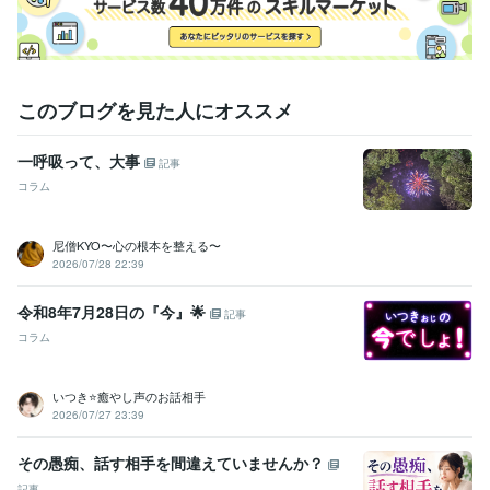
　❛*❛･✿･❛*❛･✿･❛*❛･✿･❛*❛
職歴
金融業界（銀行・保険）
2006年3月 ~ 2022年7月
受賞歴
このブログを見た人にオススメ
☆レギュラーランク認定
☆ゴールドランク認定
☆プラチナランク認
定
販売実績100件達成！（お役に立てるよう引続き頑張ります）
一呼吸って、大事
記事
資格・検定
コラム
ファイナンシャルプランナー(個人資産相談業務)２級
取得年 : 2021
年
尼僧KYO〜心の根本を整える〜
ライフ・コンサルタント
取得年 : 2009年
2026/07/28 22:39
メンタルケアカウンセラー
取得年 : 2023年
こころ検定3級（文部科学省公認資格）
取得年 : 2023年
令和8年7月28日の『今』🌟
2級FP技能士
取得年 : 2020年
記事
メンタルケアカウンセラー
取得年 : 2022年
コラム
得意分野
いつき⭐️癒やし声のお話相手
悩み相談・カウンセリング
♦ただただお話し・お悩みを聴きます
♦不
2026/07/27 23:39
倫・浮気の相談
♦夫の気持ち・妻の気持ちが知りたい
愚痴聞き
浮気
不倫
共働き
妻の気持ち
夫婦関係
話し相手
ココナラ
離婚
悩み相談
その愚痴、話す相手を間違えていませんか？
悩み相談・カウンセリング
♦孤独・居場所がないと思うかたへサポー
記事