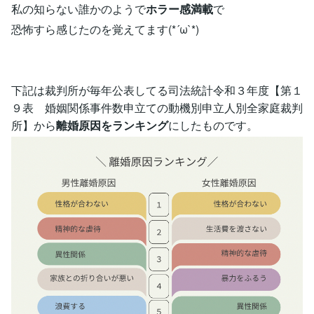
私の知らない誰かのようで
ホラー感満載
で
恐怖すら感じたのを覚えてます(*´ω`*)
下記は裁判所が毎年公表してる司法統計令和３年度【第１
９表 婚姻関係事件数申立ての動機別申立人別全家庭裁判
所】から
離婚原因をランキング
にしたものです。