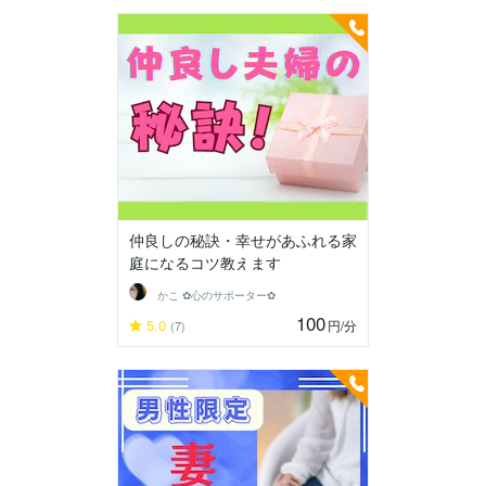
仲良しの秘訣・幸せがあふれる家
庭になるコツ教えます
かこ ✿心のサポーター✿
100
5.0
円
/分
(7)