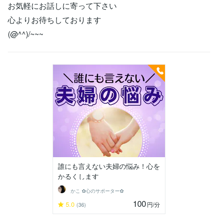
お気軽にお話しに寄って下さい
心よりお待ちしております
(@^^)/~~~
誰にも言えない夫婦の悩み！心を
かるくします
かこ ✿心のサポーター✿
100
5.0
円
/分
(36)