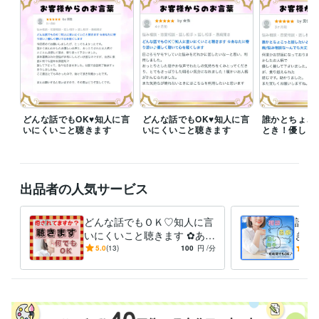
所用のため変更もありますが

DMはお気軽にご連絡下さい♪

お待ちしております(*^^*)♡

　❛*❛･✿･❛*❛･✿･❛*❛･✿･❛*❛

【電話相談サービスについて】

どんな話でもOK♥知人に言
どんな話でもOK♥知人に言
誰かとちょこ
いにくいこと聴きます
いにくいこと聴きます
とき！優しく
＊【今すぐ相談可能】【相談可能】

【待機中】の表示であればいつでも

対応できます

出品者の人気サービス
＊【相談中】【離席中】【予約受付中】

の表示であればお気軽にDMにてお問い

合わせください。可能な限り対応いた

どんな話でもＯＫ♡知人に言
誰か
します

いにくいこと聴きます ✿あな
き！
たに寄り添い♪優しく聴いて
手/
5.0
(13)
100
円
/分
5.0
＊【DM】で先に問い合わせいただけ

心を軽くします
大丈
れば待ち時間少なく対応いたします

やむを得ず返信が遅くなる場合があり

ますが、ご了承下さい
