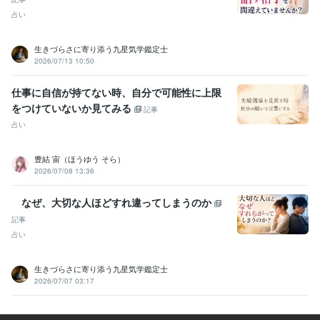
ト
♦共働き女性《子育て・心のサポート》
♦女性のお悩み《年代別サ
占い
ポート》
ココナラ
悩み相談
共働き
話し相手
愚痴
浮気
不倫
夫婦関係
子育て
働く女性
生きづらさに寄り添う九星気学鑑定士
2026/07/13 10:50
仕事に自信が持てない時、自分で可能性に上限
をつけていないか見てみる
記事
占い
豊結 宙（ほうゆう そら）
2026/07/08 13:36
なぜ、大切な人ほどすれ違ってしまうのか
記事
占い
生きづらさに寄り添う九星気学鑑定士
2026/07/07 03:17