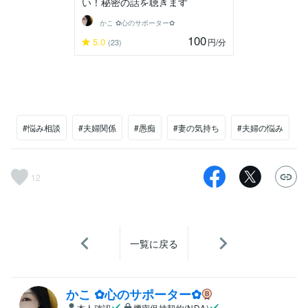
い！秘密の話を聴きます
かこ ✿心のサポーター✿
100
5.0
円
/分
(23)
#悩み相談
#夫婦関係
#愚痴
#妻の気持ち
#夫婦の悩み
12
一覧に戻る
かこ ✿心のサポーター✿
本人確認
機密保持契約(NDA)