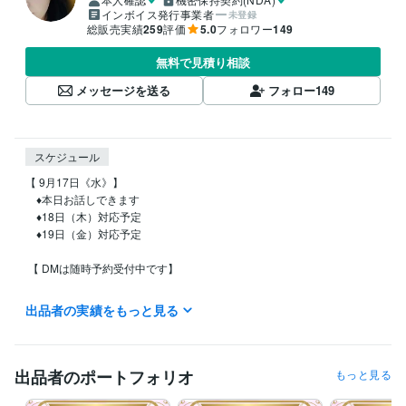
インボイス発行事業者
未登録
総販売実績
259
評価
5.0
フォロワー
149
無料で見積り相談
メッセージを送る
フォロー
149
スケジュール
【 9月17日《水》】

    ♦︎本日お話しできます

    ♦︎18日（木）対応予定

    ♦︎19日（金）対応予定

 【 DMは随時予約受付中です】

❛･✿･❛ 基本の待機状況 ❛･✿･❛  

出品者の実績をもっと見る
《曜日》月曜日〜土曜日

　　　　（日・祝日は不定期で待機）

《時間》๑日中は基本待機

出品者のポートフォリオ
もっと見る
　　　　（8時前後〜で途中離席あり）

　　　　๑夜間は不定期で待機してます
