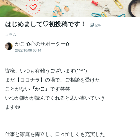
はじめまして♡初投稿です！
記事
コラム
かこ ✿心のサポーター✿
2022/10/06 03:14
皆様、いつも有難うございます(*^^*)
まだ【ココナラ】の場で、ご相談を受けた
ことがない
『かこ』
です笑笑
いつか誰かが読んでくれると思い書いていき
ます😊
仕事と家庭を両立し、日々忙しくも充実した