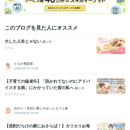
　❛*❛･✿･❛*❛･✿･❛*❛･✿･❛*❛
職歴
金融業界（銀行・保険）
2006年3月 ~ 2022年7月
受賞歴
このブログを見た人にオススメ
☆レギュラーランク認定
☆ゴールドランク認定
☆プラチナランク認
定
販売実績100件達成！（お役に立てるよう引続き頑張ります）
大した人生じゃない
記事
資格・検定
コラム
ファイナンシャルプランナー(個人資産相談業務)２級
取得年 : 2021
年
ともか相談室
ライフ・コンサルタント
取得年 : 2009年
2026/06/16 15:56
メンタルケアカウンセラー
取得年 : 2023年
こころ検定3級（文部科学省公認資格）
取得年 : 2023年
【子育ての猛省💦】「訊かれてないのにアドバ
2級FP技能士
取得年 : 2020年
イスする病」にかかっていた昔の私へ
メンタルケアカウンセラー
取得年 : 2022年
記事
ライフスタイル
得意分野
悩み相談・カウンセリング
♦ただただお話し・お悩みを聴きます
♦不
みのり｜笑顔と癒しのほっとカフェ✿
倫・浮気の相談
♦夫の気持ち・妻の気持ちが知りたい
2026/08/03 22:29
愚痴聞き
浮気
不倫
共働き
妻の気持ち
夫婦関係
話し相手
ココナラ
離婚
悩み相談
悩み相談・カウンセリング
♦孤独・居場所がないと思うかたへサポー
【洗剤だらけの家におさらば！】カリカリお母