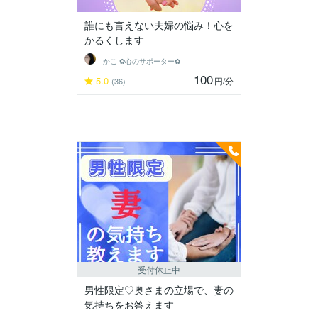
誰にも言えない夫婦の悩み！心を
かるくします
かこ ✿心のサポーター✿
100
5.0
円
/分
(36)
受付休止中
男性限定♡奥さまの立場で、妻の
気持ちをお答えます