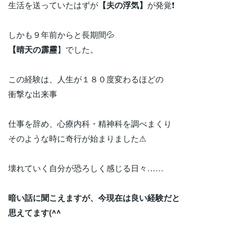
生活を送っていたはずが
【
夫の浮気】
が発覚❗
しかも９年前からと長期間💦
【晴天の霹靂
】でした。
この経験は、人生が１８０度変わるほどの
衝撃な出来事
仕事を辞め、心療内科・精神科を調べまくり
そのような時に奇行が始まりました⚠
壊れていく自分が恐ろしく感じる日々……
暗い話に聞こえますが、今現在は良い経験だと
思えてます(^^ゞ