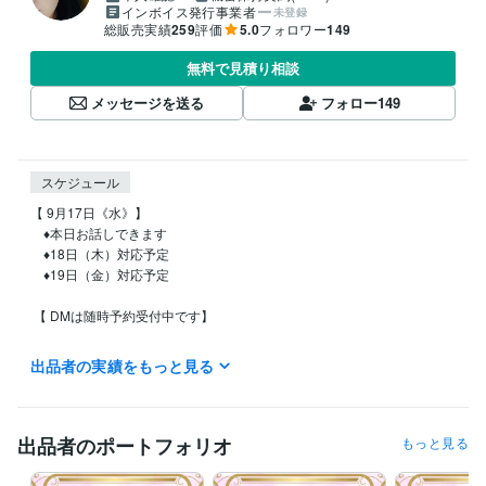
インボイス発行事業者
未登録
総販売実績
259
評価
5.0
フォロワー
149
無料で見積り相談
メッセージを送る
フォロー
149
スケジュール
【 9月17日《水》】

    ♦︎本日お話しできます

    ♦︎18日（木）対応予定

    ♦︎19日（金）対応予定

 【 DMは随時予約受付中です】

❛･✿･❛ 基本の待機状況 ❛･✿･❛  

出品者の実績をもっと見る
《曜日》月曜日〜土曜日

　　　　（日・祝日は不定期で待機）

《時間》๑日中は基本待機

出品者のポートフォリオ
もっと見る
　　　　（8時前後〜で途中離席あり）

　　　　๑夜間は不定期で待機してます
