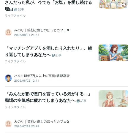
ト
♦共働き女性《子育て・心のサポート》
♦女性のお悩み《年代別サ
さんだった私が、今でも「お塩」を愛し続ける
ポート》
理由
記事
ココナラ
悩み相談
共働き
話し相手
愚痴
浮気
不倫
夫婦関係
ライフスタイル
子育て
働く女性
みのり｜笑顔と癒しのほっとカフェ✿
2026/08/01 21:51
「マッチングアプリを消したり入れたり」、繰
り返してしまうあなたへ
記事
ライフスタイル
ハル✨18年7万人以上の実績×書籍著者
2026/08/02 12:41
「みんなが影で悪口を言っている気がする…」
職場の空気感に疲れてしまうあなたへ
記事
ライフスタイル
みのり｜笑顔と癒しのほっとカフェ✿
2026/07/29 23:49