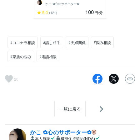
かこ ✿心のサポーター✿
100
5.0
円
/分
(121)
#ココナラ相談
#話し相手
#夫婦関係
#悩み相談
#家族の悩み
#電話相談
20
一覧に戻る
かこ ✿心のサポーター✿
本人確認
機密保持契約(NDA)