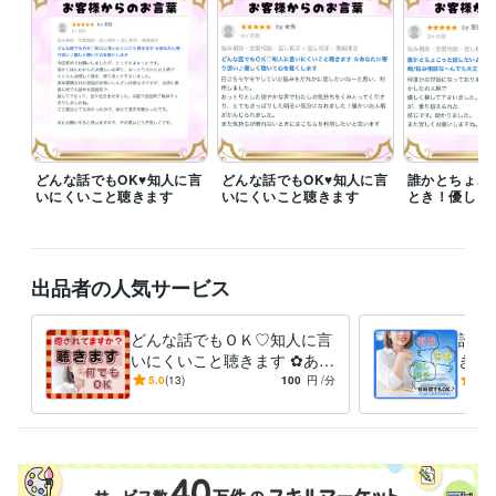
所用のため変更もありますが

DMはお気軽にご連絡下さい♪

お待ちしております(*^^*)♡

　❛*❛･✿･❛*❛･✿･❛*❛･✿･❛*❛

【電話相談サービスについて】

どんな話でもOK♥知人に言
どんな話でもOK♥知人に言
誰かとちょこ
いにくいこと聴きます
いにくいこと聴きます
とき！優しく
＊【今すぐ相談可能】【相談可能】

【待機中】の表示であればいつでも

対応できます

出品者の人気サービス
＊【相談中】【離席中】【予約受付中】

の表示であればお気軽にDMにてお問い

合わせください。可能な限り対応いた

どんな話でもＯＫ♡知人に言
誰か
します

いにくいこと聴きます ✿あな
き！
たに寄り添い♪優しく聴いて
手/
5.0
(13)
100
円
/分
5.0
＊【DM】で先に問い合わせいただけ

心を軽くします
大丈
れば待ち時間少なく対応いたします

やむを得ず返信が遅くなる場合があり

ますが、ご了承下さい
