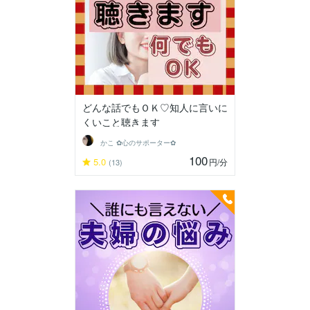
どんな話でもＯＫ♡知人に言いに
くいこと聴きます
かこ ✿心のサポーター✿
100
5.0
円
/分
(13)