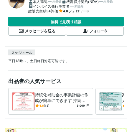
本人確認
機密保持契約(NDA)
未登録
未登録
インボイス発行事業者
未登録
総販売実績
34
評価
4.8
フォロワー
8
無料で見積り相談
メッセージを送る
フォロー
8
スケジュール
平日18時～、土日終日対応可能です。
出品者の人気サービス
持続化補助金の事業計画の作
家賃
成が簡単にできます 持続化
えし
補助金の他、様々な補助金の
疑問
4.8
(13)
5,000
円
5.0
事業計画書が作成できます！
応に