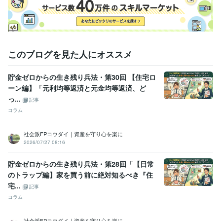
このブログを見た人にオススメ
貯金ゼロからの生き残り兵法・第30回 【住宅ロ
ーン編】「元利均等返済と元金均等返済、ど
っ...
記事
コラム
社会派FPコウダイ｜資産を守り心を楽に
2026/07/27 08:16
貯金ゼロからの生き残り兵法・第28回「【日常
のトラップ編】家を買う前に絶対知るべき『住
宅...
記事
コラム
社会派FPコウダイ｜資産を守り心を楽に