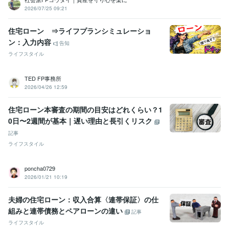
2026/07/25 09:21
住宅ローン ⇒ライフプランシミュレーショ
ン：入力内容
告知
ライフスタイル
TED FP事務所
2026/04/26 12:59
住宅ローン本審査の期間の目安はどれくらい？1
0日〜2週間が基本｜遅い理由と長引くリスク
記事
ライフスタイル
poncha0729
2026/01/21 10:19
夫婦の住宅ローン：収入合算〈連帯保証〉の仕
組みと連帯債務とペアローンの違い
記事
ライフスタイル