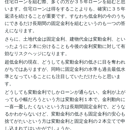
住宅ローンを組む際、多くの方が３５年ローンを組むと思
います。住宅ローンは得をすることよりも、確実に３５年
返済を続けることが重要です。すなわち低金利の今のうち
にできるだけ長期間の固定金利を組むというのも一つの答
えになります。
さらに、土地代金は固定金利、建物代金は変動金利、とい
ったように２本に分けることも今後の金利変動に対して有
効なリスクヘッジになります。
超低金利の現在、どうしても変動金利の低さに目を奪われ
がちではありますが、同時に固定金利の水準も過去最低水
準となっていることにも注目していただけたらと思いま
す。
どうしても変動金利でしかローンが通らない、金利が上が
っても小幅だろうという方は変動金利１本で。金利動向に
一喜一憂したくないという方は長期間固定金利で。どうな
るかわからないけど、変動金利の低さも固定金利の安心も
捨てがたいという方は変動金利と固定金利の２本立てで申
し込まれてはいかがでしょうか。