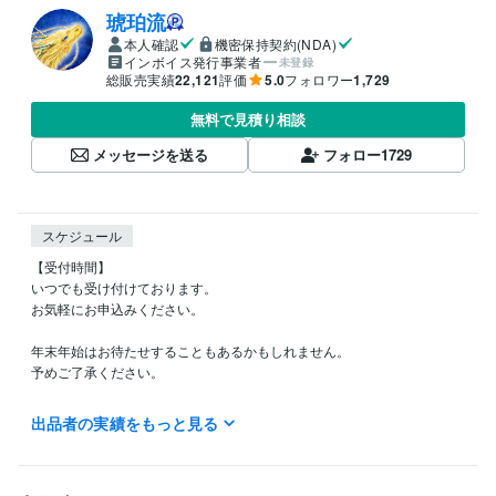
琥珀流
本人確認
機密保持契約(NDA)
インボイス発行事業者
未登録
総販売実績
22,121
評価
5.0
フォロワー
1,729
無料で見積り相談
メッセージを送る
フォロー
1729
スケジュール
【受付時間】

いつでも受け付けております。

お気軽にお申込みください。

年末年始はお待たせすることもあるかもしれません。

予めご了承ください。

【電話相談について】

出品者の実績をもっと見る
何時〜可能ですか？とお気軽にメッセージください。

ご予約希望の方は、予約ボタンをお出しします。
