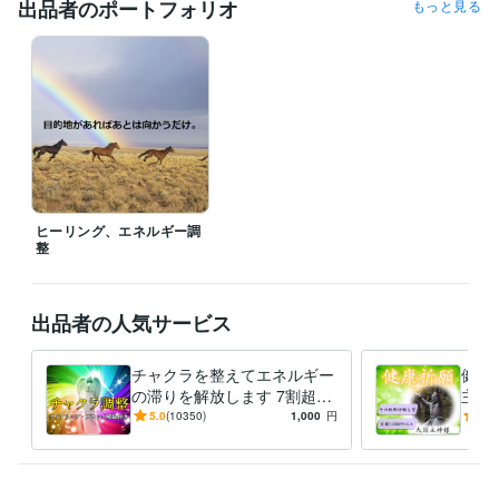
出品者のポートフォリオ
もっと見る
経験職種
ライフスタイル・その他 / 占い師
経験年数 : 23年
職歴
Prema of House
2000年3月 ~ 2010年2月
受賞歴
引き寄せの法則を生活に活用する簡単な方法
資格・検定
上級心理カウンセラー
取得年 : 2011年
ヒーリング、エネルギー調
メンタル心理カウンセラー
取得年 : 2011年
整
得意分野
占い
チャクラのバランス、活性化ワーク
金運、健康運などの運気ア
出品者の人気サービス
ップご祈願
スピリチュアル
占い
ヒーリング
ご祈祷
チャクラ
運気アップ
天使
神様
波動整体
除霊
チャクラを整えてエネルギー
健康
占い
波動整体でエネルギーの歪みを修正します
の滞りを解放します 7割超リ
主神
波動
波動整体
言霊
ヒーリング
歪み
病気
回復
エネルギー
ピート！人生を変えたい人の
長寿
5.0
(10350)
1,000
円
5.0
身体
体
エネルギー調整
安産
族に