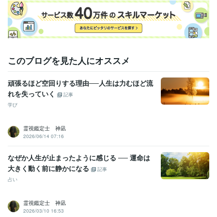
このブログを見た人にオススメ
頑張るほど空回りする理由──人生は力むほど流
れを失っていく
記事
学び
霊視鑑定士 神凪
2026/06/14 07:16
なぜか人生が止まったように感じる ── 運命は
大きく動く前に静かになる
記事
占い
霊視鑑定士 神凪
2026/03/10 16:53