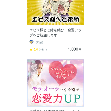
エビス様とご縁を結び、金運アッ
プをご祈願します
琥珀流
1,000
5.0
円
(4511)