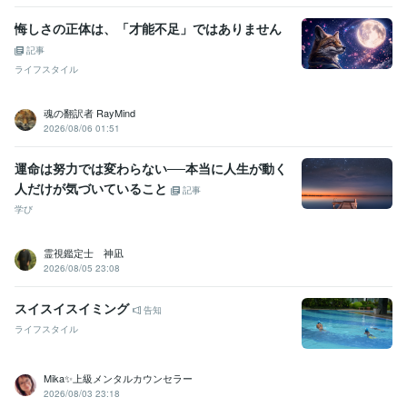
悔しさの正体は、「才能不足」ではありません
記事
ライフスタイル
魂の翻訳者 RayMind
2026/08/06 01:51
運命は努力では変わらない──本当に人生が動く
人だけが気づいていること
記事
学び
霊視鑑定士 神凪
2026/08/05 23:08
スイスイスイミング
告知
ライフスタイル
Mika✨上級メンタルカウンセラー
2026/08/03 23:18