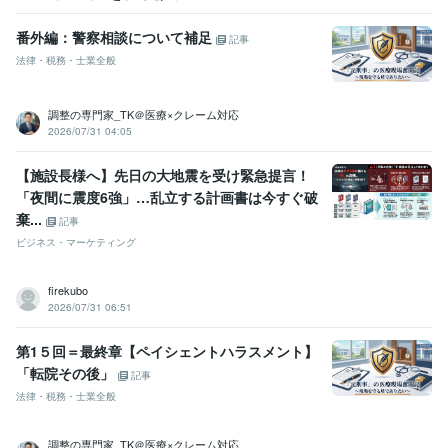
番外編：警察相談について補足
記事
法律・税務・士業全般
調整の専門家_TK＠医療×クレーム対応
2026/07/31 04:05
【施設長様へ】先日の大地震を受け緊急提言！
「夜間に震度6強」…乱立する計画書は今すぐ破
棄...
記事
ビジネス・マーケティング
firekubo
2026/07/31 06:51
第1５回＝最終章【ペイシェントハラスメント】
「転院その後」
記事
法律・税務・士業全般
調整の専門家_TK＠医療×クレーム対応