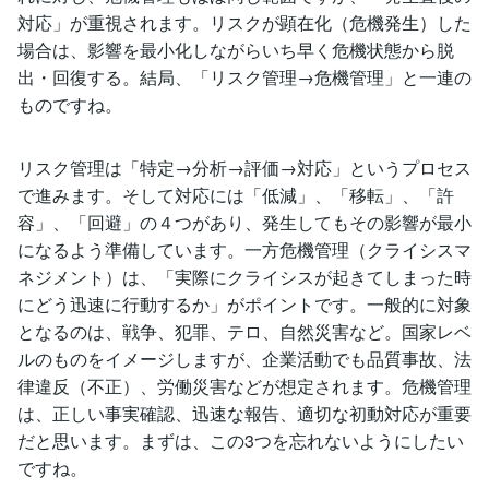
対応」が重視されます。リスクが顕在化（危機発生）した
場合は、影響を最小化しながらいち早く危機状態から脱
出・回復する。結局、「リスク管理→危機管理」と一連の
ものですね。
リスク管理は「特定→分析→評価→対応」というプロセス
で進みます。そして対応には「低減」、「移転」、「許
容」、「回避」の４つがあり、発生してもその影響が最小
になるよう準備しています。一方危機管理（クライシスマ
ネジメント）は、「実際にクライシスが起きてしまった時
にどう迅速に行動するか」がポイントです。一般的に対象
となるのは、戦争、犯罪、テロ、自然災害など。国家レベ
ルのものをイメージしますが、企業活動でも品質事故、法
律違反（不正）、労働災害などが想定されます。危機管理
は、正しい事実確認、迅速な報告、適切な初動対応が重要
だと思います。まずは、この3つを忘れないようにしたい
ですね。