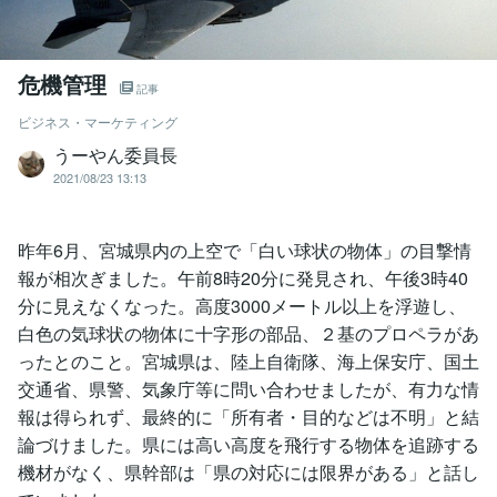
危機管理
記事
ビジネス・マーケティング
うーやん委員長
2021/08/23 13:13
昨年6月、宮城県内の上空で「白い球状の物体」の目撃情
報が相次ぎました。午前8時20分に発見され、午後3時40
分に見えなくなった。高度3000メートル以上を浮遊し、
白色の気球状の物体に十字形の部品、２基のプロペラがあ
ったとのこと。宮城県は、陸上自衛隊、海上保安庁、国土
交通省、県警、気象庁等に問い合わせましたが、有力な情
報は得られず、最終的に「所有者・目的などは不明」と結
論づけました。県には高い高度を飛行する物体を追跡する
機材がなく、県幹部は「県の対応には限界がある」と話し