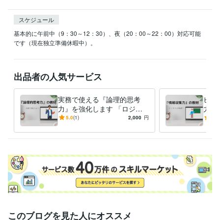
スケジュール
基本的に午前中（9：30～12：30）、夜（20：00～22：00）対応可能
です（現在独立準備休暇中）。
出品者の人気サービス
実務で使える『論理的思考
ビジ
力』を強化します 「ロジカ
力』
ルシンキングによる問題解
伸び
5.0
(1)
2,000
円
5.0
決」の教材提供と質問回答
なる
このブログを見た人にオススメ