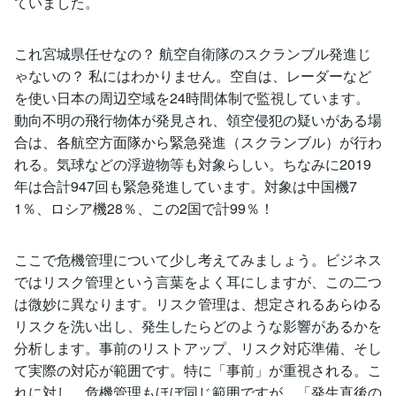
ていました。
これ宮城県任せなの？ 航空自衛隊のスクランブル発進じ
ゃないの？ 私にはわかりません。空自は、レーダーなど
を使い日本の周辺空域を24時間体制で監視しています。
動向不明の飛行物体が発見され、領空侵犯の疑いがある場
合は、各航空方面隊から緊急発進（スクランブル）が行わ
れる。気球などの浮遊物等も対象らしい。ちなみに2019
年は合計947回も緊急発進しています。対象は中国機7
1％、ロシア機28％、この2国で計99％！
ここで危機管理について少し考えてみましょう。ビジネス
ではリスク管理という言葉をよく耳にしますが、この二つ
は微妙に異なります。リスク管理は、想定されるあらゆる
リスクを洗い出し、発生したらどのような影響があるかを
分析します。事前のリストアップ、リスク対応準備、そし
て実際の対応が範囲です。特に「事前」が重視される。こ
れに対し、危機管理もほぼ同じ範囲ですが、「発生直後の