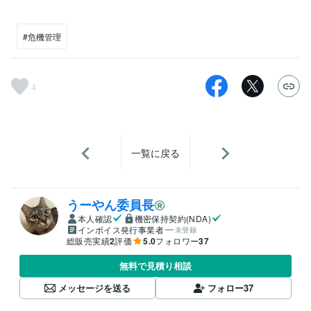
#危機管理
4
一覧に戻る
うーやん委員長
本人確認
機密保持契約(NDA)
インボイス発行事業者
未登録
総販売実績
2
評価
5.0
フォロワー
37
無料で見積り相談
メッセージを送る
フォロー
37