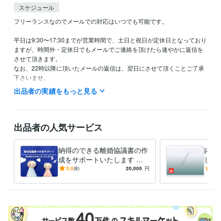
スケジュール
フリーランスなのでメールでの対応はいつでも可能です。

平日は9:30〜17:30までが営業時間で、土日と祝日が定休日となっており
ますが、時間外・定休日でもメールでご連絡を頂けたら速やかに返信を
させて頂きます。

なお、22時以降に頂いたメールの返信は、翌日にさせて頂くことご了承
下さいませ。

出品者の実績をもっと見る
なお、サービス料金の変更をする場合はブログ等で事前に告知させて頂
きます。
資格・検定
出品者の人気サービス
行政書士
取得年 : 2017年
社会福祉士
取得年 : 2010年
宅地建物取引士（旧 宅地建物取引主任者）
取得年 : 2007年
納得のできる離婚協議書の作
内容
成をサポートいたします 作
しま
得意分野
成経験豊富な行政書士が公正
基づ
5.0
(8)
20,000
円
5.0
ビジネス代行・事務代行
内容証明書案の作成
離婚協議書案の作成
証書化を前提にお作りしま
作成
士業
す！