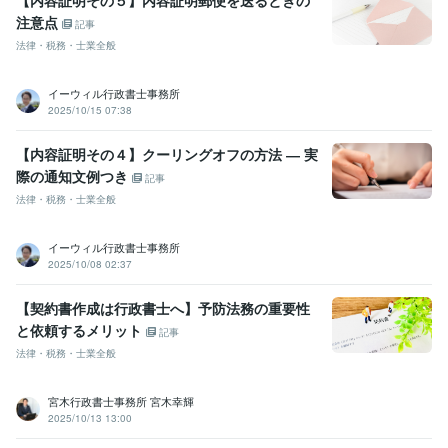
注意点
記事
法律・税務・士業全般
イーウィル行政書士事務所
2025/10/15 07:38
【内容証明その４】クーリングオフの方法 ― 実
際の通知文例つき
記事
法律・税務・士業全般
イーウィル行政書士事務所
2025/10/08 02:37
【契約書作成は行政書士へ】予防法務の重要性
と依頼するメリット
記事
法律・税務・士業全般
宮木行政書士事務所 宮木幸輝
2025/10/13 13:00