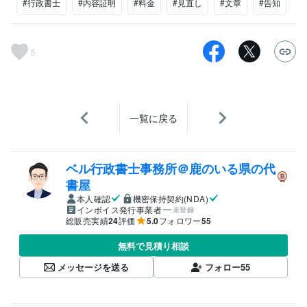
#行政書士
#内容証明
#料金
#見直し
#文章
#告知
5
一覧に戻る
ベル行政書士事務所＠鹿のいる県の代
書屋
本人確認
機密保持契約(NDA)
インボイス発行事業者
未登録
総販売実績
24
評価
5.0
フォロワー
55
無料で見積り相談
メッセージを送る
フォロー
55