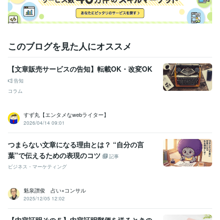
このブログを見た人にオススメ
【文章販売サービスの告知】転載OK・改変OK
告知
コラム
すず丸【エンタメなwebライター】
2026/04/14 09:01
つまらない文章になる理由とは？ “自分の言
葉”で伝えるための表現のコツ
記事
ビジネス・マーケティング
魁泉讃俊 占い×コンサル
2025/12/05 12:02
【内容証明その５】内容証明郵便を送るときの