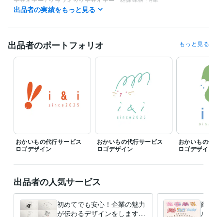
デザイナー / グラフィックデザイナー
経験年数 : 6年
出品者の実績をもっと見る
デザイナー / その他デザイナー
経験年数 : 1年
受賞歴
壁紙ドットコム
プロト　年賀状コンペ　2作品
出品者のポートフォリオ
もっと見る
資格・検定
色彩検定3級
取得年 : 2016年
ビジネス・クリエイティブツール
Google ドキュメント:5年
Adobe Photoshop:8年
Adobe Illustrator:8年
得意分野
デザイン制作
ロゴデザイン
名刺・カードデザイン
パッケージ・ラ
ベルデザイン
チラシ・フライヤーデザイン
バナーデザイン
教育業界
個人店
飲食店
個人事業主
美容業界
サロン
おかいもの代行サービス
おかいもの代行サービス
おかいもの
ロゴデザイン
ロゴデザイン
ロゴデザイン
出品者の人気サービス
初めてでも安心！企業の魅力
商用利
が伝わるデザインをします
ルロ