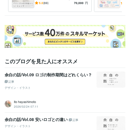
マーケティング視点を取り入
品可
5.0
(69)
70,000
円
5.0
れたロゴ制作でだけ終わらな
ても
い提案
このブログを見た人にオススメ
余白の話/Vol.09 ロゴの制作期間はどれくらい？
記事
デザイン・イラスト
ito hayashimoto
2026/02/24 07:11
余白の話/Vol.08 安いロゴとの違い
記事
デザイン・イラスト