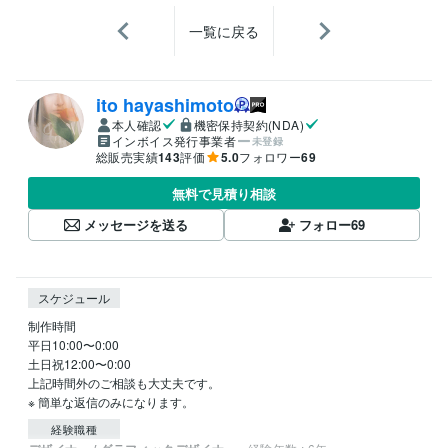
一覧に戻る
ito hayashimoto
本人確認
機密保持契約(NDA)
インボイス発行事業者
未登録
総販売実績
143
評価
5.0
フォロワー
69
無料で見積り相談
メッセージを送る
フォロー
69
スケジュール
制作時間 

平日10:00〜0:00

土日祝12:00〜0:00

上記時間外のご相談も大丈夫です。

※ 簡単な返信のみになります。
経験職種