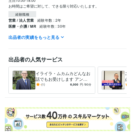
土日10:00-18:00

お時間はご希望に対して、できる限り対応いたします。
経験職種
営業 / 法人営業
経験年数 : 2年
医療・介護 / MR
経験年数 : 30年
出品者の実績をもっと見る
職歴
ファイザー株式会社
2003年7月 ~ 2019年10月
受賞歴
出品者の人気サービス
ベストプラクティス賞
ワールドベストマネージャー
営業に必須なこ
とは何？
コミュニケーションの取り方を知りたい
イライラ・ムカムカどんなお
ニー
資格・検定
話でもお受けします アンガ
点話
メンタルヘルスマネジメント検定
取得年 : 2021年
ーマネジメントコンサルタン
ニー
-
(1)
6,000
円
/90分
-
(1)
トがどんな話でもお聞きしま
も家
得意分野
す
う。
ビジネス代行・事務代行
営業コミュニケーションのアドバイス
管理
職・人材育成のアドバイス
営業
MR
管理職
人材育成
アンガーマネジメント
悩み相談・カウンセリング
怒りに対するコンサルタント
営業
管理職
人材育成
家庭
アンガーマネジメント