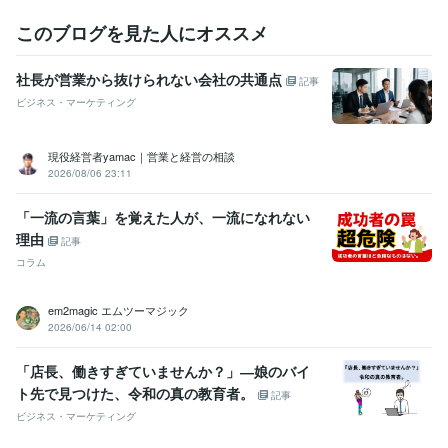
このブログを見た人にオススメ
社長が営業から抜けられない会社の共通点
記事
ビジネス・マーケティング
現役経営者yamac｜営業と経営の相談
2026/08/06 23:11
「一流の言葉」を覚えた人が、一流になれない
理由
記事
コラム
em2magic エムツーマジック
2026/06/14 02:00
「店長、働きすぎていませんか？」―娘のバイ
ト先で見つけた、令和の真の教育者。
記事
ビジネス・マーケティング