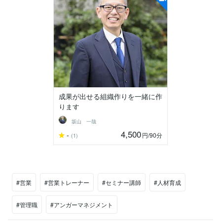
成果が出せる組織作りを一緒に作
ります
坂山 一哉
4,500
-
円
/90分
(1)
#営業
#営業トレーナー
#セミナー講師
#人材育成
#管理職
#アンガーマネジメント