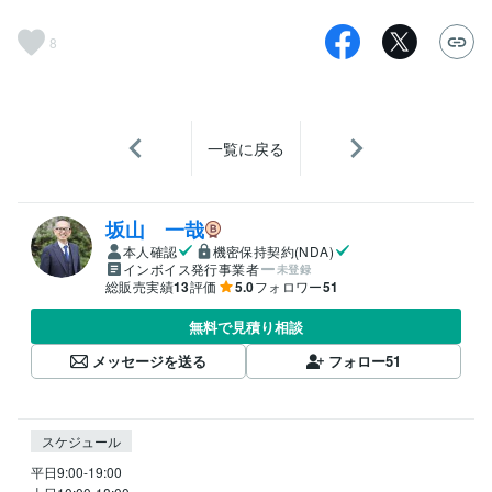
8
一覧に戻る
坂山 一哉
本人確認
機密保持契約(NDA)
インボイス発行事業者
未登録
総販売実績
13
評価
5.0
フォロワー
51
無料で見積り相談
メッセージを送る
フォロー
51
スケジュール
平日9:00-19:00
