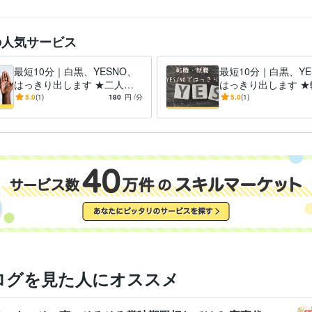
の人気サービス
最短10分｜白黒、YESNO、
最短10分｜白黒、YE
はっきり出します ★二人の
はっきり出します ★
未来にはっきりと白黒つけま
就職、お仕事関係白
5.0
(1)
180
円
/分
5.0
(1)
す★
す★
ログを見た人にオススメ