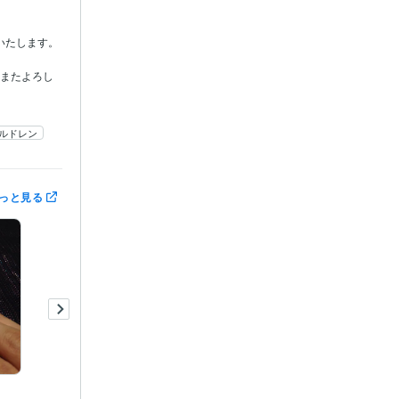
ます。

！またよろし
ルドレン
っと見る