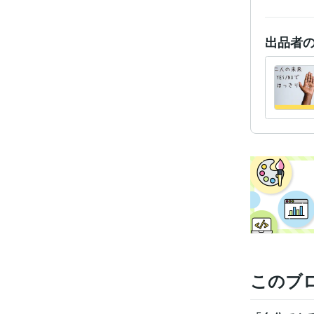
出品者
このブ