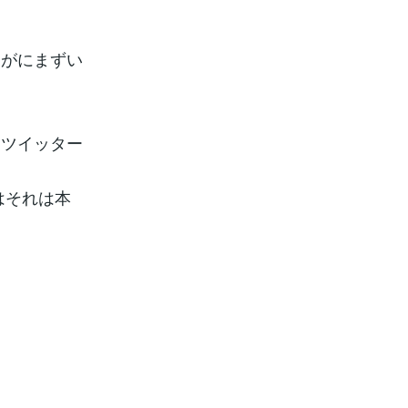
すがにまずい
をツイッター
はそれは本