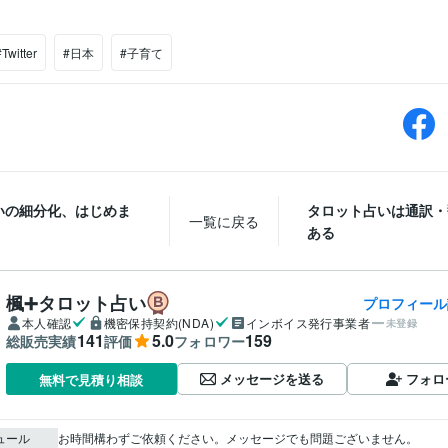
#Twitter
#日本
#子育て
いの細分化、はじめま
タロット占いは通訳・
一覧に戻る
ある
楓➕タロット占い
プロフィール
本人確認
機密保持契約(NDA)
インボイス発行事業者
未登録
141
5.0
159
総販売実績
評価
フォロワー
メッセージを送る
フォロ
無料で見積り相談
ュール
お時間構わずご依頼ください。メッセージでも問題ございません。
