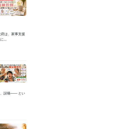
政府は、家事支援
..
、誤嚥—— とい