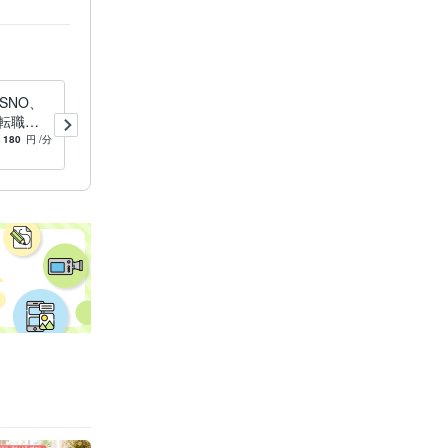
SNO、
最短10分｜白黒、YESNO、
転職・
はっきり出します ★どんな
黒つけま
ことでも白黒つけます★
180
円
/分
-
(1)
180
円
/分