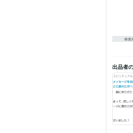
得意
出品者