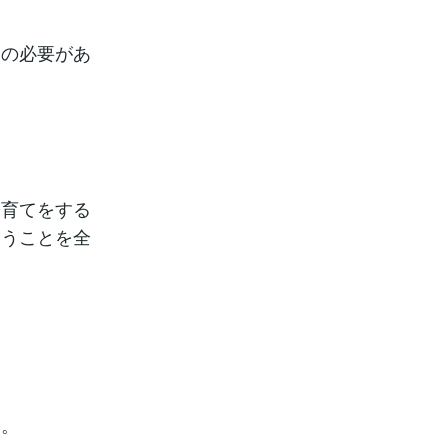
その必要があ
子育てをする
いうことを全
た。