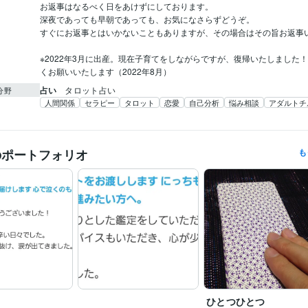
お返事はなるべく日をあけずにしております。

深夜であっても早朝であっても、お気になさらずどうぞ。

すぐにお返事とはいかないこともありますが、その場合はその旨お返事いたし
※2022年3月に出産。現在子育てをしながらですが、復帰いたしました
くお願いいたします（2022年8月）
占い
タロット占い
分野
人間関係
セラピー
タロット
恋愛
自己分析
悩み相談
アダルトチ
のポートフォリオ
も
ひとつひとつ