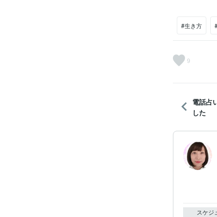
#生き方
9
電話占
した
スケジ