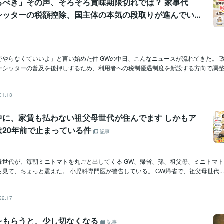
るべき」その声、そろそろ賞味期限切れでは？ 家事代
ッターの税額控除、国主体の本気の段取りが進んでい...
でやらなくていいよ」と言い始めた件 GWの中日、こんなニュースが流れてきた。 
ーシッターの普及を後押しするため、利用者への税制優遇制度を新設する方向で調整に.
01:13
中に、家賃も払わない祖父母世代が住んでます しかもア
は20年前で止まっている件
記事
母世代が、毎朝ミニトマトを丸ごと出してくる GW、帰省、孫、祖父母、ミニトマト
見て、ちょっと震えた。 小児科専門医が警告している。 GW帰省で、祖父母世代...
22:17
をもらうと、少し切なくなる
記事