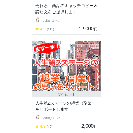
売れる！商品のキャッチコピー＆
説明文をご提供します
お助けよっこ
12,000
4.9
円
(142)
受付休止中
人生第2ステージの起業（副業）
をサポートします
お助けよっこ
12,000
4.9
円
(15)