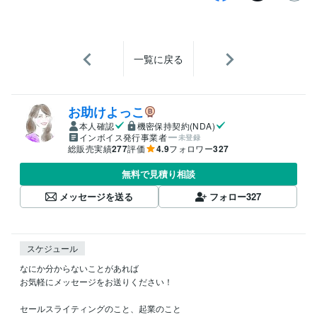
一覧に戻る
お助けよっこ
本人確認
機密保持契約(NDA)
インボイス発行事業者
未登録
総販売実績
277
評価
4.9
フォロワー
327
無料で見積り相談
メッセージを送る
フォロー
327
スケジュール
なにか分からないことがあれば

お気軽にメッセージをお送りください！

セールスライティングのこと、起業のこと
