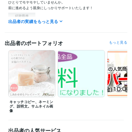
ひとりでモヤモヤしていませんか。

前に進めるよう親身にしっかりサポートいたします！
経験職種
出品者の実績をもっと見る
マーケティング / ブランディング
経験年数 : 20年
職歴
有限会社みのりや
2005年8月 ~ 2019年12月
出品者のポートフォリオ
もっと見る
受賞歴
熊本市男女共同参画センター「プチ起業はじめの一歩」セミナー
共
同セミナー●すぐに使えるメールマガジンのコツ
東京商工会議所●女
性の心をつかむと売り上げは伸びる
 岩木山観光協会●消費を握る女性
視点から見る「行きたい宿」
岩木山観光協会●30倍売上アップの ネ
ットショップのテク公開
【EC事業者向けセミナー】～女性客を増や
すリピーター育成術～
ビジネス・クリエイティブツール
Wix:15年
WordPress:10年
Access:15年
Excel:20年
キャッチコピー、ネーミン
グ、説明文。サムネイル画
Google スプレッドシート:5年
Google ドキュメント:5年
Pages:10年
像
PowerPoint:15年
Word:20年
BASE:10年
EC-CUBE:15年
Google Analytics:15年
Photopea:5年
Adobe Photoshop:10年
Fireworks:17年
Canva:3年
出品者の人気サービス