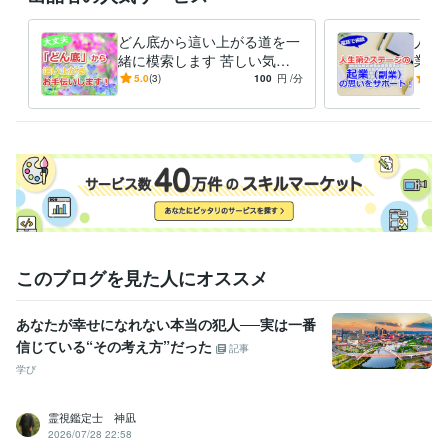
得意分野
ライティング・翻訳
ライティング・キャッチコピー・メルマガ
どん底から這い上がる道を一
人生
キャッチコピー
ネーミング
起業
ビジネス
ネットショップ
緒に模索します 苦しい気持
業）
ビジネス代行・事務代行
起業、副業サポート
ちをまずは吐き出し、楽にな
とし
5.0
(3)
100
円
/分
5.0
起業 独立 副業
ってください。
変え
ます
このブログを見た人にオススメ
あなたが幸せになれない本当の犯人──実は一番
信じている“その考え方”だった
記事
学び
霊視鑑定士 神凪
2026/07/28 22:58