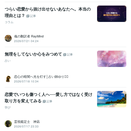
つらい恋愛から抜け出せないあなたへ。本当の
理由とは？
記事
コラム
魂の翻訳者 RayMind
2026/07/21 04:24
無理をしてないか心をみつめて
記事
占い
恋心の暗闇へ光を灯す│占い師ゆり❁⃘
2026/07/18 10:34
恋愛でいつも傷つく人へ──愛し方ではなく受け
取り方を変えてみる
記事
学び
霊視鑑定士 神凪
2026/07/17 23:33