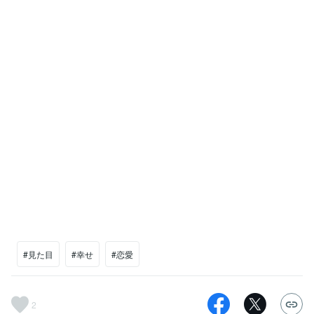
#見た目
#幸せ
#恋愛
2