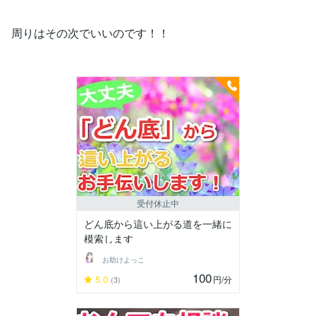
周りはその次でいいのです！！
受付休止中
どん底から這い上がる道を一緒に
模索します
お助けよっこ
100
5.0
円
/分
(3)