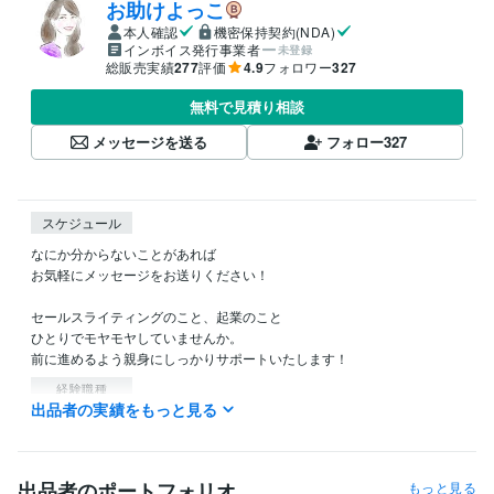
お助けよっこ
本人確認
機密保持契約(NDA)
インボイス発行事業者
未登録
総販売実績
277
評価
4.9
フォロワー
327
無料で見積り相談
メッセージを送る
フォロー
327
スケジュール
なにか分からないことがあれば

お気軽にメッセージをお送りください！

セールスライティングのこと、起業のこと

ひとりでモヤモヤしていませんか。

前に進めるよう親身にしっかりサポートいたします！
経験職種
出品者の実績をもっと見る
マーケティング / ブランディング
経験年数 : 20年
職歴
有限会社みのりや
2005年8月 ~ 2019年12月
出品者のポートフォリオ
もっと見る