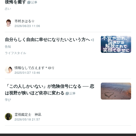
後悔を癒す
記事
占い
市村きはる☆
2026/06/23 11:06
自分らしく自由に幸せになりたいという方へ
告知
ライフスタイル
情報なしで占えます＊ゆり
2025/01/27 13:46
「この人しかいない」が危険信号になる ── 恋
は視野が狭いほど依存に変わる
記事
学び
霊視鑑定士 神凪
2026/05/18 21:57