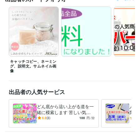
受賞歴
熊本市男女共同参画センター「プチ起業はじめの一歩」セミナー
共
同セミナー●すぐに使えるメールマガジンのコツ
東京商工会議所●女
性の心をつかむと売り上げは伸びる
 岩木山観光協会●消費を握る女性
視点から見る「行きたい宿」
岩木山観光協会●30倍売上アップの ネ
ットショップのテク公開
【EC事業者向けセミナー】～女性客を増や
すリピーター育成術～
ビジネス・クリエイティブツール
Wix:15年
WordPress:10年
Access:15年
Excel:20年
キャッチコピー、ネーミン
グ、説明文。サムネイル画
Google スプレッドシート:5年
Google ドキュメント:5年
Pages:10年
像
PowerPoint:15年
Word:20年
BASE:10年
EC-CUBE:15年
Google Analytics:15年
Photopea:5年
Adobe Photoshop:10年
Fireworks:17年
Canva:3年
出品者の人気サービス
得意分野
ライティング・翻訳
ライティング・キャッチコピー・メルマガ
どん底から這い上がる道を一
人生
キャッチコピー
ネーミング
起業
ビジネス
ネットショップ
緒に模索します 苦しい気持
業）
ビジネス代行・事務代行
起業、副業サポート
ちをまずは吐き出し、楽にな
とし
5.0
(3)
100
円
/分
5.0
起業 独立 副業
ってください。
変え
ます