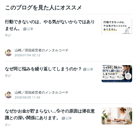
Word:24年
ChatGPT:1年
Bard:0年
Adobe Photoshop:6年
このブログを見た人にオススメ
得意分野
行動できないのは、やる気がないからではあり
悩み相談・カウンセリング
悩み相談、解決提案、ただの愚痴聞き役
ません。
も
記事
お悩み相談
学び
ビジネス代行・事務代行
コーチング
自己啓発
山崎／現役経営者のメンタルコーチ
2026/07/04 02:12
学歴
京都外国語大学
1996年3月 ~ 2000年2月
静岡県立磐田南高等学校
1993年3月 ~ 1996年2月
なぜ同じ悩みを繰り返してしまうのか？
記事
学び
語学力
スペイン語
日常会話レベル
山崎／現役経営者のメンタルコーチ
2026/06/25 11:42
なぜかお金が貯まらない…💦その原因は潜在意
識との深い関係にあります。
記事
占い