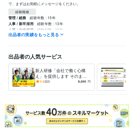
で、まずはお気軽にメッセージをください。
経験職種
管理 / 総務
経験年数 : 15年
人事 / 新卒採用
経験年数 : 13年
人事 / 中途採用
経験年数 : 16年
出品者の実績をもっと見る
人事 / 制度企画・組織開発
経験年数 : 17年
人事 / 人材開発・人材育成・研修
経験年数 : 18年
職歴
出品者の人気サービス
K製菓株式会社
2019年2月 ~ 2024年2月
輸入石油株式会社
2014年8月 ~ 2019年2月
新人研修「会社で働く心構
社内研
中村製作所株式会社
2011年9月 ~ 2014年8月
え」を提供します そのまま
0)
かぶちゃん農園株式会社
2005年1月 ~ 2010年12月
でも使える台本付きパワポデ
使え
5.0
(22)
8,000
円
5.0
青年海外協力隊
2002年8月 ~ 2004年11月
ータです。50%OFF!
トデ
合同会社ユー・エス・ジェイ
2000年11月 ~ 2002年8月
株式会社ＳＤＦ
2024年3月 ~ 現在
プログラミング言語・フレームワーク
HTML:3年
ビジネス・クリエイティブツール
Excel:24年
Google サイト:5年
Google スプレッドシート:5年
Google スライド:5年
Google ドキュメント:5年
PowerPoint:10年