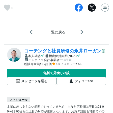
6
一覧に戻る
コーチングと社員研修の永井ローガン
本人確認
機密保持契約(NDA)
インボイス発行事業者
未登録
総販売実績
132
評価
5.0
フォロワー
158
無料で見積り相談
メッセージを送る
フォロー
158
スケジュール
本業に差し支えない範囲でやっているため、主な対応時間は平日は21:0
0〜23:00または土日の対応が主体となります。お急ぎ対応も可能ですの