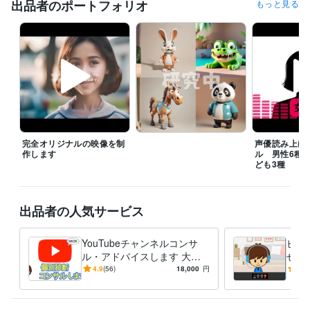
出品者のポートフォリオ
もっと見る
完全オリジナルの映像を制
声優読み上げ
作します
ル 男性6種/
ども3種
出品者の人気サービス
YouTubeチャンネルコンサ
ビデ
ル・アドバイスします 大手
せや
タレント事務所で開設〜収益
る円
4.9
(56)
18,000
円
4.7
化までチャンネルを育ててま
でレ
した