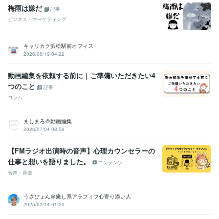
梅雨は嫌だ
記事
ビジネス・マーケティング
キャリカク浜松駅前オフィス
2026/06/19 04:22
動画編集を依頼する前に｜ご準備いただきたい4
つのこと
記事
コラム
ましまろ＠動画編集
2026/07/04 08:59
【FMラジオ出演時の音声】心理カウンセラーの
仕事と想いを語りました。
コンテンツ
音声・音楽
うさぴょん＠癒し系アラフィフ心寄り添い人
2025/02/14 01:20