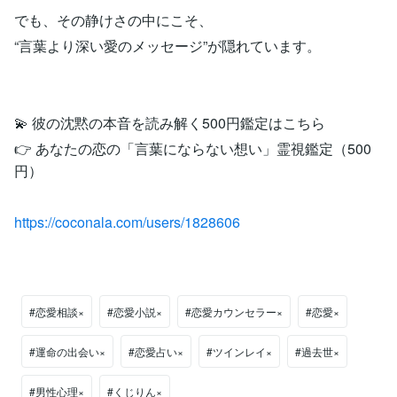
でも、その静けさの中にこそ、
“言葉より深い愛のメッセージ”が隠れています。
💫 彼の沈黙の本音を読み解く500円鑑定はこちら
👉 あなたの恋の「言葉にならない想い」霊視鑑定（500
円）
https://coconala.com/users/1828606
#恋愛相談×
#恋愛小説×
#恋愛カウンセラー×
#恋愛×
#運命の出会い×
#恋愛占い×
#ツインレイ×
#過去世×
#男性心理×
#くじりん×