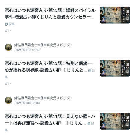
恋心はいつも迷宮入り-第15話：誤解スパイラル
事件-恋愛占い師くじりんと恋愛カウンセラー...
記事
占い
縁結専門鑑定士✙蓮✙高次元スピリット
2025/12/13 12:47
恋心はいつも迷宮入り-第13話：特別と偶然 ―
心が揺れる境界線-恋愛占い師 くじりんと...
記
事
占い
縁結専門鑑定士✙蓮✙高次元スピリット
2025/12/08 02:03
恋心はいつも迷宮入り-第11話：見えない壁 - ハ
ートは再び迷宮へ-恋愛占い師 くじりん...
記
事