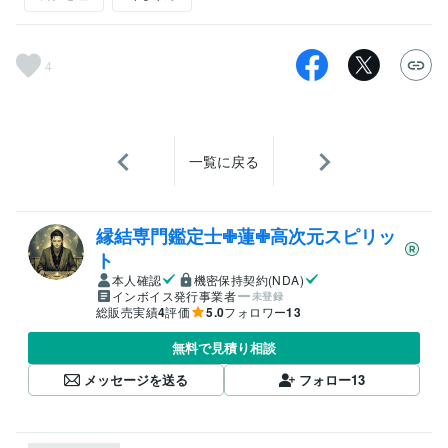
4
一覧に戻る
縁結専門鑑定士✙蓮✙高次元スピリッ
ト
本人確認
機密保持契約(NDA)
インボイス発行事業者
未登録
総販売実績
4
評価
5.0
フォロワー
13
無料で見積り相談
メッセージを送る
フォロー
13