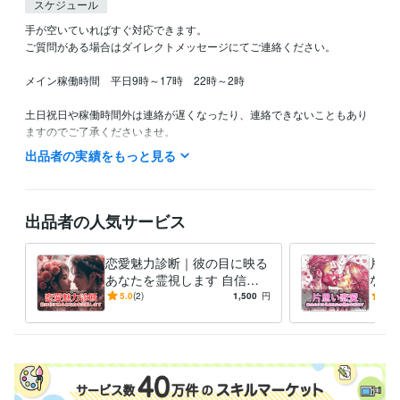
スケジュール
手が空いていればすぐ対応できます。

ご質問がある場合はダイレクトメッセージにてご連絡ください。

メイン稼働時間　平日9時～17時　22時～2時　

土日祝日や稼働時間外は連絡が遅くなったり、連絡できないこともあり
ますのでご了承くださいませ。

出品者の実績をもっと見る
できるだけ敏速な返答を心がけています。

どうぞよろしくお願いいたします。
資格・検定
出品者の人気サービス
メンタルトレーニングスペシャリスト
取得年 : 2023年
得意分野
恋愛魅力診断｜彼の目に映る
片思
悩み相談・カウンセリング
愚痴聞き・メンタルが落ちる・副業相談
あなたを霊視します 自信が
なた
愚痴聞き 副業 導線
つく！彼の目に映るあなたを
持ち
5.0
(2)
1,500
円
5.0
知って希望の恋を叶えましょ
心し
う
す