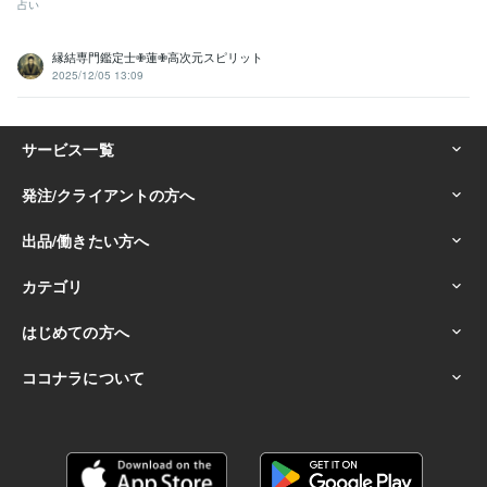
占い
縁結専門鑑定士✙蓮✙高次元スピリット
2025/12/05 13:09