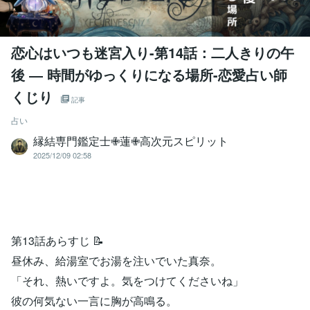
恋心はいつも迷宮入り-第14話：二人きりの午
後 ― 時間がゆっくりになる場所-恋愛占い師
くじり
記事
占い
縁結専門鑑定士✙蓮✙高次元スピリット
2025/12/09 02:58
第13話あらすじ 📝
昼休み、給湯室でお湯を注いでいた真奈。
「それ、熱いですよ。気をつけてくださいね」
彼の何気ない一言に胸が高鳴る。