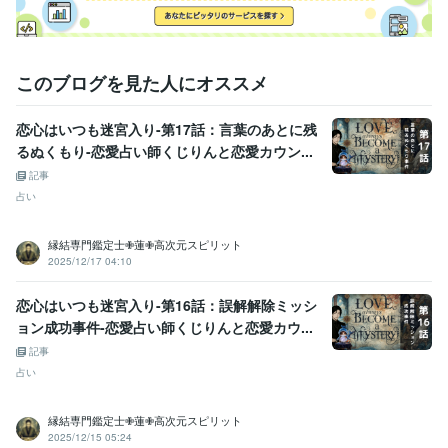
このブログを見た人にオススメ
恋心はいつも迷宮入り-第17話：言葉のあとに残
るぬくもり-恋愛占い師くじりんと恋愛カウン...
記事
占い
縁結専門鑑定士✙蓮✙高次元スピリット
2025/12/17 04:10
恋心はいつも迷宮入り-第16話：誤解解除ミッシ
ョン成功事件-恋愛占い師くじりんと恋愛カウ...
記事
占い
縁結専門鑑定士✙蓮✙高次元スピリット
2025/12/15 05:24