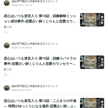
縁結専門鑑定士✙蓮✙高次元スピリット
2025/12/17 04:10
恋心はいつも迷宮入り-第16話：誤解解除ミッシ
ョン成功事件-恋愛占い師くじりんと恋愛カウ...
記事
占い
縁結専門鑑定士✙蓮✙高次元スピリット
2025/12/15 05:24
恋心はいつも迷宮入り-第15話：誤解スパイラル
事件-恋愛占い師くじりんと恋愛カウンセラー...
記事
占い
縁結専門鑑定士✙蓮✙高次元スピリット
2025/12/13 12:47
恋心はいつも迷宮入り-第14話：二人きりの午後
― 時間がゆっくりになる場所-恋愛占い師...
記