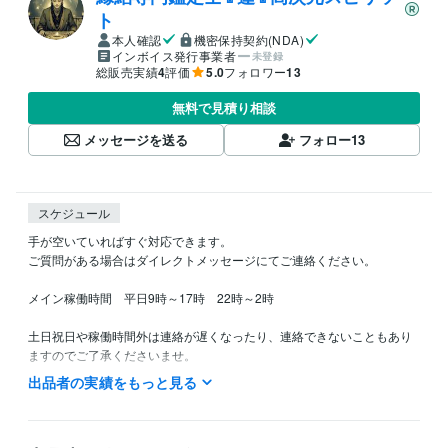
ト
本人確認
機密保持契約(NDA)
インボイス発行事業者
未登録
総販売実績
4
評価
5.0
フォロワー
13
無料で見積り相談
メッセージを送る
フォロー
13
スケジュール
手が空いていればすぐ対応できます。

ご質問がある場合はダイレクトメッセージにてご連絡ください。

メイン稼働時間　平日9時～17時　22時～2時　

土日祝日や稼働時間外は連絡が遅くなったり、連絡できないこともあり
ますのでご了承くださいませ。

出品者の実績をもっと見る
できるだけ敏速な返答を心がけています。

どうぞよろしくお願いいたします。
資格・検定