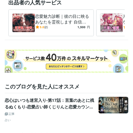
出品者の人気サービス
メンタルトレーニングスペシャリスト
取得年 : 2023年
得意分野
恋愛魅力診断｜彼の目に映る
片思
悩み相談・カウンセリング
愚痴聞き・メンタルが落ちる・副業相談
あなたを霊視します 自信が
なた
愚痴聞き 副業 導線
つく！彼の目に映るあなたを
持ち
5.0
(2)
1,500
円
5.0
知って希望の恋を叶えましょ
心し
う
す
このブログを見た人にオススメ
恋心はいつも迷宮入り-第17話：言葉のあとに残
るぬくもり-恋愛占い師くじりんと恋愛カウン...
記事
占い