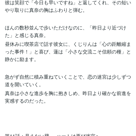
彼は笑顔で「今日も早いですね」と返してくれ、その短い
やり取りに真奈の胸はふわりと弾む。
ほんの数秒並んで歩いただけなのに、「昨日より近づけ
た」と感じる真奈。
昼休みに喫茶店で話す彼女に、くじりんは「心の距離縮ま
った事件！」と喜び、蓮は「小さな交流こそ信頼の種」と
静かに励ます。
急がず自然に積み重ねていくことで、恋の迷宮は少しずつ
道を開いていく。
真奈は小さな進歩を胸に抱きしめ、昨日より確かな前進を
実感するのだった。
第11話：見えない壁 ― ハートは再び迷宮へ