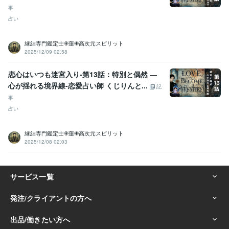
事
占い
縁結専門鑑定士✙蓮✙高次元スピリット
2025/12/09 02:58
恋心はいつも迷宮入り-第13話：特別と偶然 ―
心が揺れる境界線-恋愛占い師 くじりんと...
記
事
占い
縁結専門鑑定士✙蓮✙高次元スピリット
2025/12/08 02:03