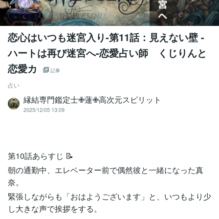
恋心はいつも迷宮入り-第11話：見えない壁 -
ハートは再び迷宮へ-恋愛占い師 くじりんと
恋愛カ
記事
占い
縁結専門鑑定士✙蓮✙高次元スピリット
2025/12/05 13:09
第10話あらすじ 📝
朝の通勤中、エレベーター前で偶然彼と一緒になった真
奈。
緊張しながらも「おはようございます」と、いつもより少
し大きな声で挨拶をする。