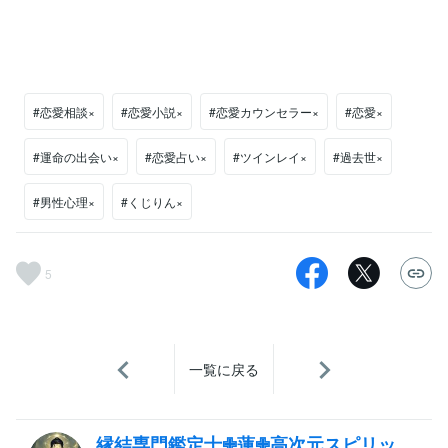
#恋愛相談×
#恋愛小説×
#恋愛カウンセラー×
#恋愛×
#運命の出会い×
#恋愛占い×
#ツインレイ×
#過去世×
#男性心理×
#くじりん×
5
一覧に戻る
縁結専門鑑定士✙蓮✙高次元スピリッ