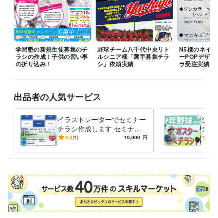
学習塾の新規生徒募集のチ
野球チーム八千代中央リト
N5様のネイ
ラシの作成！子供の習い事
ルシニア様「選手募集チラ
ーPOPデザ
の折り込み！
シ」依頼実績
ラ受注実績
出品者の人気サービス
イラストレーターでセミナー
少年
チラシ作成します セミナー
チラ
や講演会、講習会用のチラシ
ココ
2.0
(1)
10,000
円
5.0
を安い値段ですぐに作成！
の習
ラシ