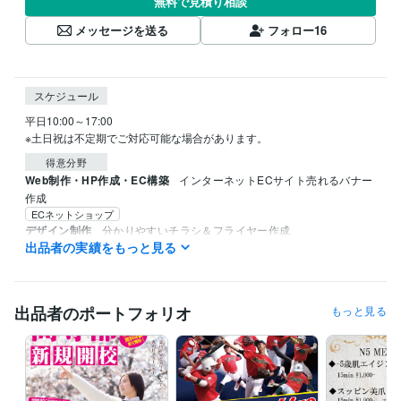
無料で見積り相談
メッセージを送る
フォロー
16
スケジュール
平日10:00～17:00

※土日祝は不定期でご対応可能な場合があります。
得意分野
Web制作・HP作成・EC構築
インターネットECサイト売れるバナー
作成
ECネットショップ
デザイン制作
分かりやすいチラシ＆フライヤー作成
出品者の実績をもっと見る
チラシやフライヤー
出品者のポートフォリオ
もっと見る