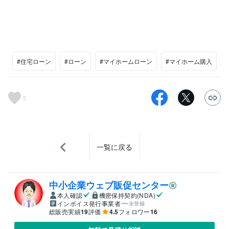
#住宅ローン
#ローン
#マイホームローン
#マイホーム購入
5
一覧に戻る
中小企業ウェブ販促センター
本人確認
機密保持契約(NDA)
インボイス発行事業者
未登録
総販売実績
19
評価
4.5
フォロワー
16