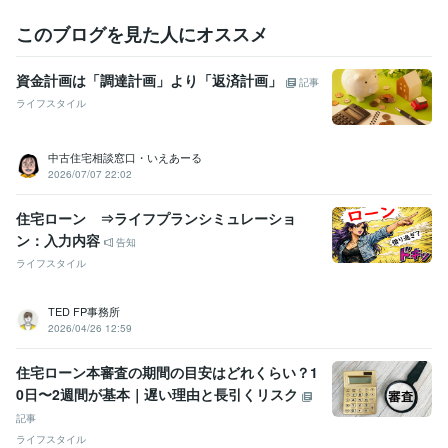
このブログを見た人にオススメ
資金計画は「調達計画」より「返済計画」
記事
ライフスタイル
中古住宅相談窓口・いえあーる
2026/07/07 22:02
住宅ローン ⇒ライフプランシミュレーショ
ン：入力内容
告知
ライフスタイル
TED FP事務所
2026/04/26 12:59
住宅ローン本審査の期間の目安はどれくらい？1
0日〜2週間が基本｜遅い理由と長引くリスク
記事
ライフスタイル