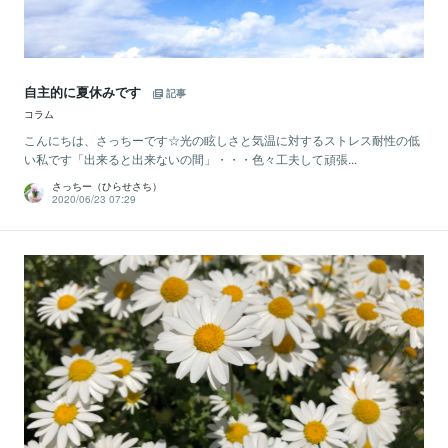
自主的に夏休みです
記事
コラム
こんにちは、さっちーです☆光の眩しさと気温に対するストレス耐性の低
い私です「出来ると出来ないの間」・・・色々工夫して頑張...
さっちー（ひらせさち）
2020/06/23 07:29