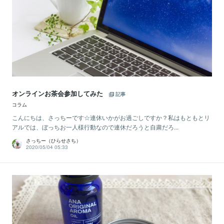
オンラインお茶会参加してみた
記事
コラム
こんにちは、さっちーです☆連休いかがお過ごしですか？私はもともとリ
アルでは、ぼっちお一人様行動なので連休だろうと自粛だろ...
さっちー（ひらせさち）
2020/05/04 05:33