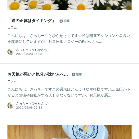
「運の正体はタイミング」
記事
コラム
こんにちは、さっちーことひらせさちです☆私は開運アクションや星占い
を趣味にしていますが、月星座ルナロジーのKeikoさん...
さっちー（ひらせさち）
2020/05/23 04:08
お天気が悪いと気分が沈む人へ…
記事
コラム
こんにちは、さっちーですこの週末はどんよりな空模様ですね…気圧が下
がると頭痛や目眩がする人も少なくないですが、お天気が悪...
さっちー（ひらせさち）
2020/05/08 22:33