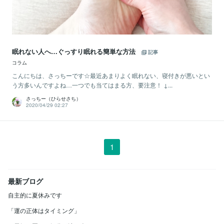
眠れない人へ…ぐっすり眠れる簡単な方法
記事
コラム
こんにちは、さっちーです☆最近あまりよく眠れない、寝付きが悪いとい
う方多いんですよね…一つでも当てはまる方、要注意！ ↓...
さっちー（ひらせさち）
2020/04/29 02:27
1
最新ブログ
自主的に夏休みです
「運の正体はタイミング」