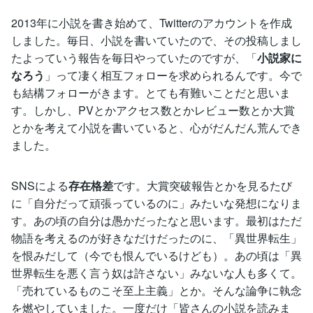
2013年に小説を書き始めて、Twitterのアカウントを作成
しました。毎日、小説を書いていたので、その投稿しまし
たよっていう報告を毎日やっていたのですが、「
小説家に
なろう
」って凄く相互フォローを求められるんです。今で
も結構フォローがきます。とても有難いことだと思いま
す。しかし、PVとかアクセス数とかレビュー数とか大賞
とかを考えて小説を書いていると、心がだんだん荒んでき
ました。
SNSによる
存在格差
です。大賞突破報告とかを見るたび
に「自分だって頑張っているのに」みたいな発想になりま
す。あの頃の自分は愚かだったなと思います。最初はただ
物語を考えるのが好きなだけだったのに、「異世界転生」
を恨みだして（今でも恨んでいるけども）。あの頃は「異
世界転生を悪く言う奴は許さない」みないな人も多くて。
「売れているものこそ至上主義」とか。そんな論争に執念
を燃やしていました。一度だけ「皆さんの小説を読みま