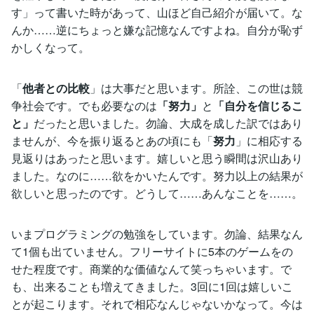
す」って書いた時があって、山ほど自己紹介が届いて。な
んか……逆にちょっと嫌な記憶なんですよね。自分が恥ず
かしくなって。
「
他者との比較
」は大事だと思います。所詮、この世は競
争社会です。でも必要なのは
「努力」
と
「自分を信じるこ
と」
だったと思いました。勿論、大成を成した訳ではあり
ませんが、今を振り返るとあの頃にも「
努力
」に相応する
見返りはあったと思います。嬉しいと思う瞬間は沢山あり
ました。なのに……欲をかいたんです。努力以上の結果が
欲しいと思ったのです。どうして……あんなことを……。
いまプログラミングの勉強をしています。勿論、結果なん
て1個も出ていません。フリーサイトに5本のゲームをの
せた程度です。商業的な価値なんて笑っちゃいます。で
も、出来ることも増えてきました。3回に1回は嬉しいこ
とが起こります。それで相応なんじゃないかなって。今は