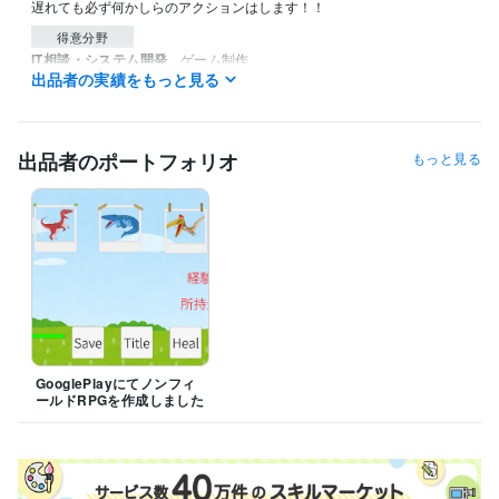
遅れても必ず何かしらのアクションはします！！
得意分野
IT相談・システム開発
ゲーム制作
出品者の実績をもっと見る
RPG
ノンフィールドRPG
アクション
カードゲーム
パズルゲーム
シューティングゲーム
出品者のポートフォリオ
もっと見る
GooglePlayにてノンフィ
ールドRPGを作成しました