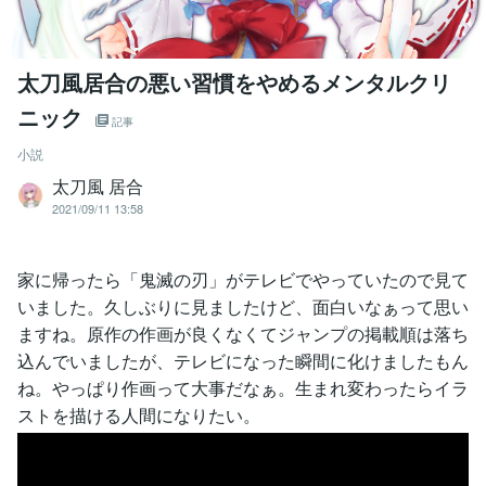
太刀風居合の悪い習慣をやめるメンタルクリ
ニック
記事
小説
太刀風 居合
2021/09/11 13:58
家に帰ったら「鬼滅の刃」がテレビでやっていたので見て
いました。久しぶりに見ましたけど、面白いなぁって思い
ますね。原作の作画が良くなくてジャンプの掲載順は落ち
込んでいましたが、テレビになった瞬間に化けましたもん
ね。やっぱり作画って大事だなぁ。生まれ変わったらイラ
ストを描ける人間になりたい。