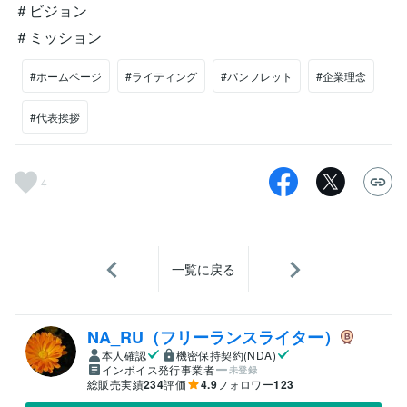
＃ビジョン
＃ミッション
#ホームページ
#ライティング
#パンフレット
#企業理念
#代表挨拶
4
一覧に戻る
NA_RU（フリーランスライター）
本人確認
機密保持契約(NDA)
インボイス発行事業者
未登録
総販売実績
234
評価
4.9
フォロワー
123