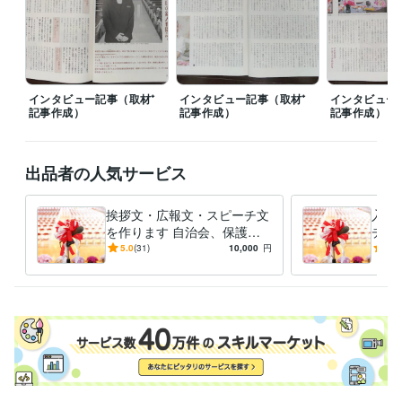
＃旅行

＃節約

＃ファイナンシャルプランナー
経験職種
クリエイター / コピーライター
経験年数 : 11年
インタビュー記事（取材⁺
インタビュー記事（取材⁺
インタビュー
クリエイター / ライター・編集
経験年数 : 11年
記事作成）
記事作成）
記事作成）
ライフスタイル・その他 / ファイナンシャルプランナー
経験年数 : 1
年
出品者の人気サービス
受賞歴
多治見市主催「みちくさ」エッセー　入選
ネット短編小説、佳作入
挨拶文・広報文・スピーチ文
入学
選（リトル・ガリヴァー社）
恋愛短編集「恋が魔法」優秀賞（日本
を作ります 自治会、保護者
チ文
文学館）
リーン・ロゼ・エッセーコンテスト佳作入選
「とっておき
会、PTA 挨拶、学校の広報
TA
5.0
(31)
10,000
円
4.9
のワンシーン」（エッセ＆絵）入選
朝日新聞の投書（全国・地域）
誌の文章作成！！
必見
に24回採用掲載実績あり
俳句ポスト365　初級　入選１３回
し）
資格・検定
2級FP技能士
取得年 : 2024年
TOEIC
取得年 : 2000年
秘書技能検定2級
取得年 : 1997年
実用英語技能検定2級
取得年 : 1995年
普通自動車第一種運転免許
取得年 : 1997年