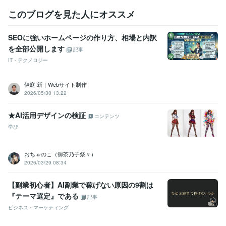
このブログを見た人にオススメ
得意分野
ライティング・翻訳
①ウェディング/ホテル観光②金融生活節約
代
筆（結婚式、PTA、学校、会社挨拶）
エッセイ、コラム
SEOに強いホームページの作り方、相場と内訳
ウェディング
出版
新聞
外資系
教育
学校
ブライダル
観光
を全部公開します
旅行
ホテル
記事
ライティング・翻訳
ホームページ・パンフレットのライティング
IT・テクノロジー
ホームページ
ライティング
リフレット
代表挨拶
コピー
企業理念
会社紹介
キャッチコピー
メインコピー
サブコピー
伊庭 新｜Webサイト制作
学歴
2026/05/30 13:22
武蔵大学
1994年3月 ~ 1998年2月
立教大学
1995年3月 ~ 1996年2月
★AI活用デザインの検証
コンテンツ
英国留学
2000年7月 ~ 2001年6月
学び
語学力
英語
ビジネスレベル
おちゃのこ（御茶乃子祭々）
2026/03/29 08:34
【副業初心者】AI副業で稼げない原因の9割は
『テーマ選定』である
記事
ビジネス・マーケティング