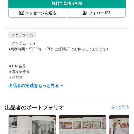
無料で見積り相談
メッセージを送る
フォロー
123
スケジュール
（スケジュール）

●業務時間：平日9時―17時（土日祭日はお休みしております）

＃PTA会長

＃育友会会長

＃卒業式　

＃祝辞　

出品者の実績をもっと見る
＃スピーチ　

＃挨拶

＃入学式　

＃保護者代表

出品者のポートフォリオ
もっと見る
#ウェディング　

＃ブライダル　

＃ライター

＃観光

＃ホテル
