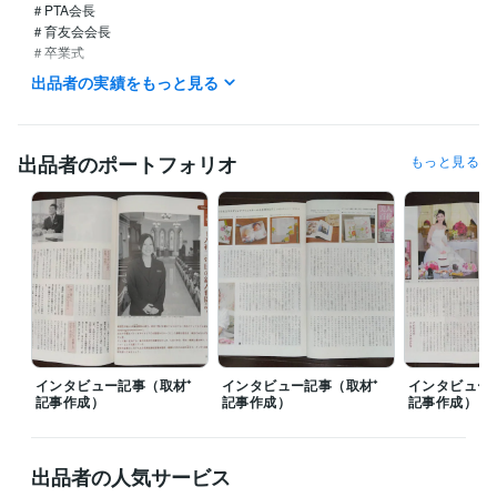
＃PTA会長

＃育友会会長

＃卒業式　

＃祝辞　

出品者の実績をもっと見る
＃スピーチ　

＃挨拶

＃入学式　

＃保護者代表

出品者のポートフォリオ
もっと見る
#ウェディング　

＃ブライダル　

＃ライター

＃観光

＃ホテル

＃旅行

＃節約

＃ファイナンシャルプランナー
経験職種
クリエイター / コピーライター
経験年数 : 11年
インタビュー記事（取材⁺
インタビュー記事（取材⁺
インタビュー
クリエイター / ライター・編集
経験年数 : 11年
記事作成）
記事作成）
記事作成）
ライフスタイル・その他 / ファイナンシャルプランナー
経験年数 : 1
年
出品者の人気サービス
受賞歴