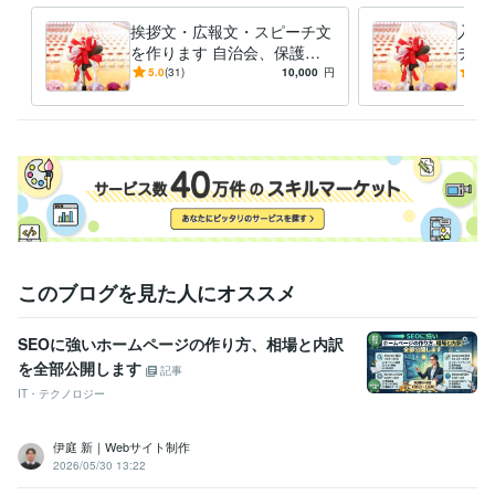
多治見市主催「みちくさ」エッセー　入選
ネット短編小説、佳作入
挨拶文・広報文・スピーチ文
入学
選（リトル・ガリヴァー社）
恋愛短編集「恋が魔法」優秀賞（日本
を作ります 自治会、保護者
チ文
文学館）
リーン・ロゼ・エッセーコンテスト佳作入選
「とっておき
会、PTA 挨拶、学校の広報
TA
5.0
(31)
10,000
円
4.9
のワンシーン」（エッセ＆絵）入選
朝日新聞の投書（全国・地域）
誌の文章作成！！
必見
に24回採用掲載実績あり
俳句ポスト365　初級　入選１３回
し）
資格・検定
2級FP技能士
取得年 : 2024年
TOEIC
取得年 : 2000年
秘書技能検定2級
取得年 : 1997年
実用英語技能検定2級
取得年 : 1995年
普通自動車第一種運転免許
取得年 : 1997年
このブログを見た人にオススメ
得意分野
ライティング・翻訳
①ウェディング/ホテル観光②金融生活節約
代
筆（結婚式、PTA、学校、会社挨拶）
エッセイ、コラム
SEOに強いホームページの作り方、相場と内訳
ウェディング
出版
新聞
外資系
教育
学校
ブライダル
観光
を全部公開します
旅行
ホテル
記事
ライティング・翻訳
ホームページ・パンフレットのライティング
IT・テクノロジー
ホームページ
ライティング
リフレット
代表挨拶
コピー
企業理念
会社紹介
キャッチコピー
メインコピー
サブコピー
伊庭 新｜Webサイト制作
学歴
2026/05/30 13:22
武蔵大学
1994年3月 ~ 1998年2月