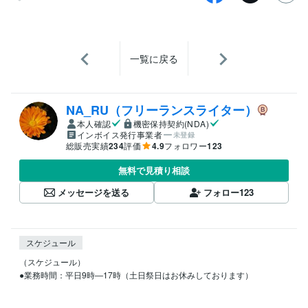
一覧に戻る
NA_RU（フリーランスライター）
本人確認
機密保持契約(NDA)
インボイス発行事業者
未登録
総販売実績
234
評価
4.9
フォロワー
123
無料で見積り相談
メッセージを送る
フォロー
123
スケジュール
（スケジュール）

●業務時間：平日9時―17時（土日祭日はお休みしております）
