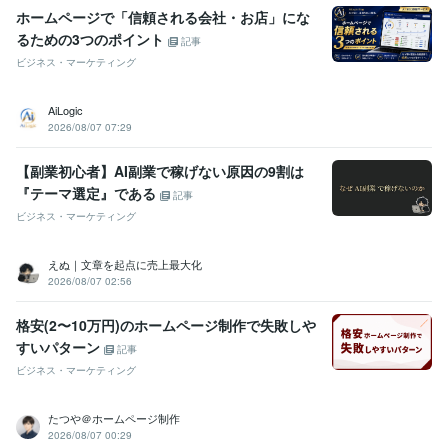
立教大学
1995年3月 ~ 1996年2月
ホームページで「信頼される会社・お店」にな
英国留学
2000年7月 ~ 2001年6月
るための3つのポイント
記事
ビジネス・マーケティング
語学力
英語
ビジネスレベル
AiLogic
2026/08/07 07:29
【副業初心者】AI副業で稼げない原因の9割は
『テーマ選定』である
記事
ビジネス・マーケティング
えぬ｜文章を起点に売上最大化
2026/08/07 02:56
格安(2〜10万円)のホームページ制作で失敗しや
すいパターン
記事
ビジネス・マーケティング
たつや＠ホームページ制作
2026/08/07 00:29