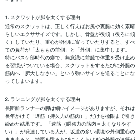
1. スクワットが脚を太くする理由
通常のスクワットは、正しく行えばお尻や裏腿に効く素晴
らしいエクササイズです。しかし、骨盤が後傾（後ろに傾
く）していたり、重心が外側に寄っていたりすると、すべ
ての負荷が「太ももの前側」と「外側」に集中します。
特にバスケ部時代の癖で、無意識に前腿で体重を受け止め
る習慣がついている場合、スクワットをするたびに外腿の
筋肉へ「肥大しなさい」という強いサインを送ることにな
ってしまいます。
2. ランニングが脚を太くする理由
長距離ランナーの脚は細いイメージがありますが、それは
長年かけて「遅筋（持久力の筋肉）」だけを極限まで引き
締めた結果です。 「速筋（瞬発力の筋肉＝太くなりやす
い）」が発達している人が、坂道の多い環境や外側重心の
まま走ると、地面を蹴るたびにふくらはぎや外腿の速筋が