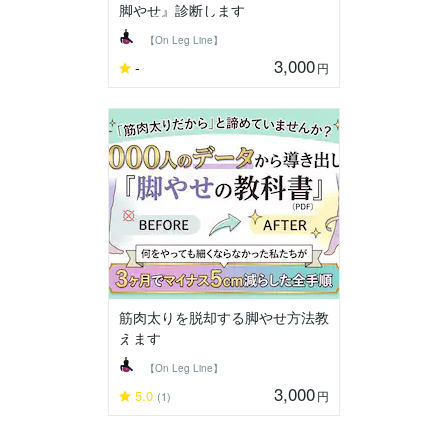
脚やせ』診断します
【On Leg Line】
3,000
-
円
筋肉太りを脱却する脚やせ方法教
えます
【On Leg Line】
3,000
5.0
円
(1)