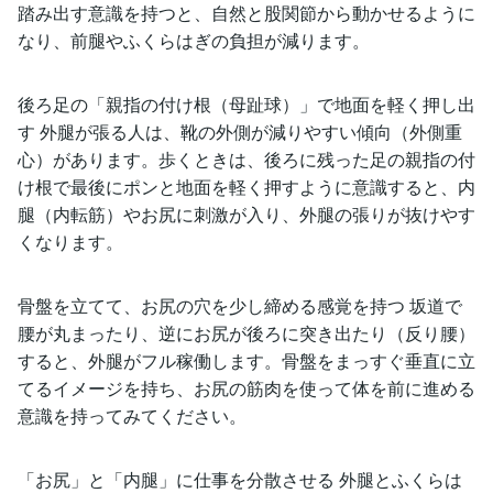
踏み出す意識を持つと、自然と股関節から動かせるように
なり、前腿やふくらはぎの負担が減ります。
後ろ足の「親指の付け根（母趾球）」で地面を軽く押し出
す 外腿が張る人は、靴の外側が減りやすい傾向（外側重
心）があります。歩くときは、後ろに残った足の親指の付
け根で最後にポンと地面を軽く押すように意識すると、内
腿（内転筋）やお尻に刺激が入り、外腿の張りが抜けやす
くなります。
骨盤を立てて、お尻の穴を少し締める感覚を持つ 坂道で
腰が丸まったり、逆にお尻が後ろに突き出たり（反り腰）
すると、外腿がフル稼働します。骨盤をまっすぐ垂直に立
てるイメージを持ち、お尻の筋肉を使って体を前に進める
意識を持ってみてください。
「お尻」と「内腿」に仕事を分散させる 外腿とふくらは