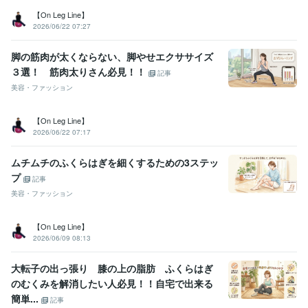
【On Leg Line】
2026/06/22 07:27
脚の筋肉が太くならない、脚やせエクササイズ
３選！ 筋肉太りさん必見！！
記事
美容・ファッション
【On Leg Line】
2026/06/22 07:17
ムチムチのふくらはぎを細くするための3ステッ
プ
記事
美容・ファッション
【On Leg Line】
2026/06/09 08:13
大転子の出っ張り 膝の上の脂肪 ふくらはぎ
のむくみを解消したい人必見！！自宅で出来る
簡単...
記事