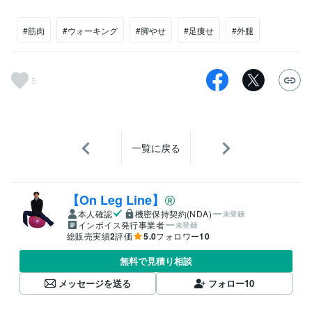
#筋肉
#ウォーキング
#脚やせ
#足痩せ
#外腿
5
一覧に戻る
【On Leg Line】
本人確認
機密保持契約(NDA)
未登録
インボイス発行事業者
未登録
総販売実績
2
評価
5.0
フォロワー
10
無料で見積り相談
メッセージを送る
フォロー
10