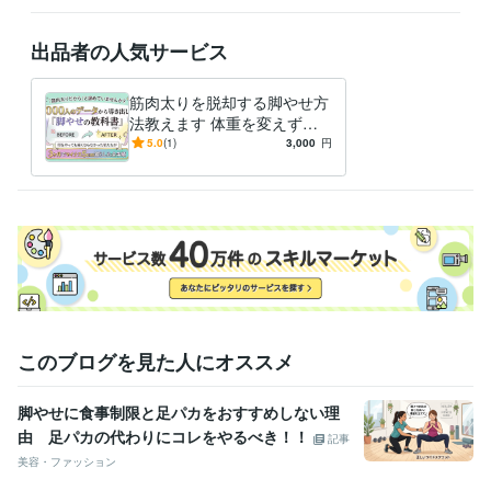
出品者の人気サービス
筋肉太りを脱却する脚やせ方
法教えます 体重を変えずに
太ももだけをマイナス５ｃｍ
5.0
(1)
3,000
円
減らした全手順
このブログを見た人にオススメ
脚やせに食事制限と足パカをおすすめしない理
由 足パカの代わりにコレをやるべき！！
記事
美容・ファッション