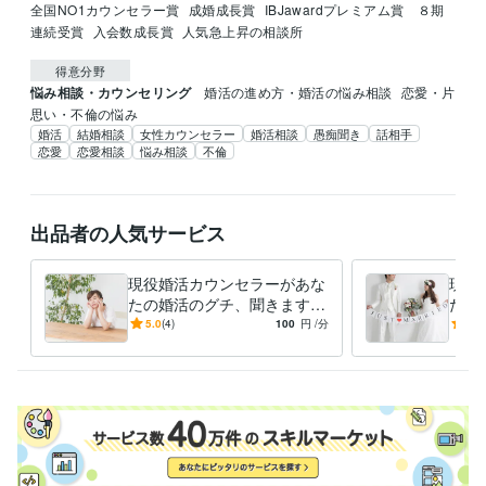
全国NO1カウンセラー賞
成婚成長賞
IBJawardプレミアム賞　８期
連続受賞
入会数成長賞
人気急上昇の相談所
得意分野
悩み相談・カウンセリング
婚活の進め方・婚活の悩み相談
恋愛・片
思い・不倫の悩み
婚活
結婚相談
女性カウンセラー
婚活相談
愚痴聞き
話相手
恋愛
恋愛相談
悩み相談
不倫
出品者の人気サービス
現役婚活カウンセラーがあな
現役
たの婚活のグチ、聞きます
たの
婚活が上手く行かない、アド
ベテ
5.0
(4)
100
円
/分
5.0
バイスより愚痴を聞いて欲し
のア
い方