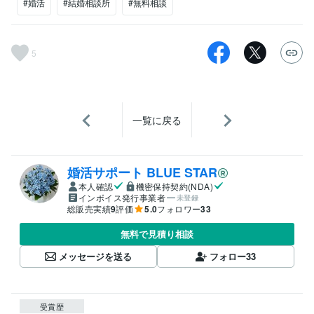
#婚活
#結婚相談所
#無料相談
5
一覧に戻る
婚活サポート BLUE STAR
本人確認
機密保持契約(NDA)
インボイス発行事業者
未登録
総販売実績
9
評価
5.0
フォロワー
33
無料で見積り相談
メッセージを送る
フォロー
33
受賞歴