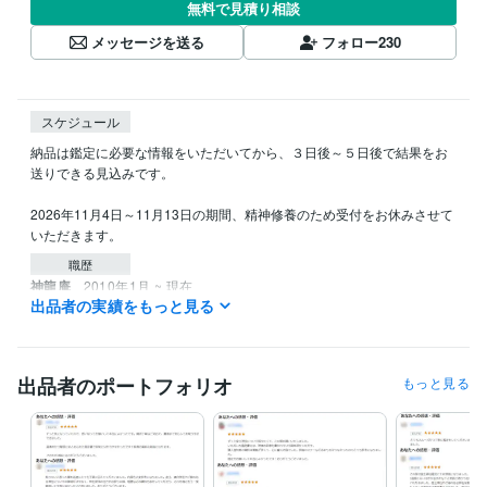
無料で見積り相談
メッセージを送る
フォロー
230
スケジュール
納品は鑑定に必要な情報をいただいてから、３日後～５日後で結果をお
送りできる見込みです。

2026年11月4日～11月13日の期間、精神修養のため受付をお休みさせて
いただきます。
職歴
神龍庵
2010年1月 ~ 現在
出品者の実績をもっと見る
資格・検定
産土神社鑑定士
取得年 : 2010年
八百万の神鑑定師
取得年 : 2018年
出品者のポートフォリオ
もっと見る
風水守護獣鑑定師
取得年 : 2018年
得意分野
占い
産土神社鑑定
あなたが開運しやすい神社と参拝順序鑑定
開運
産土神社
神社参拝
神様リーディング
守護神
守護獣
風水