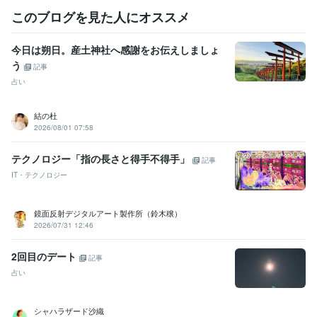
このブログを見た人にオススメ
今日は朔日。産土神社へ感謝をお伝えしましょ
う
記事
占い
結の杜
2026/08/01 07:58
テクノロジー「指の長さと得手不得手」
記事
IT・テクノロジー
鏡面反射デジタルアート製作所（鈴木穣）
2026/07/31 12:46
2回目のデート
記事
占い
シャハラザード沙織