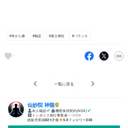
#冬から春
#軸足
#産土神社
#バランス
7
一覧に戻る
仙妙院 神龍
本人確認
機密保持契約(NDA)
インボイス発行事業者
未登録
総販売実績
821
評価
5.0
フォロワー
230