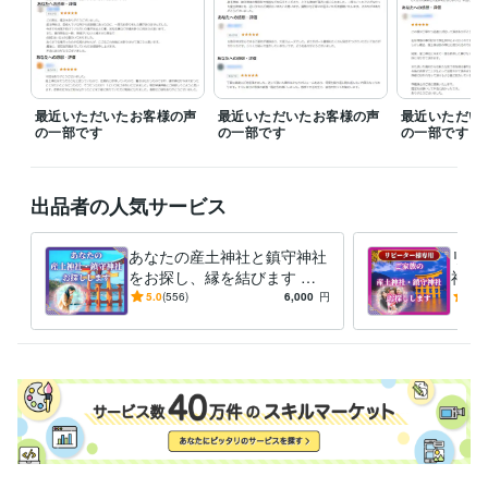
四柱推命
縁結び
金運
最近いただいたお客様の声
最近いただいたお客様の声
最近いただい
の一部です
の一部です
の一部です
出品者の人気サービス
あなたの産土神社と鎮守神社
リピ
をお探し、縁を結びます お
神社
盆にご先祖様と産土神様に感
お盆
5.0
(556)
6,000
円
5.0
謝の祈りを捧げませんか？
感謝