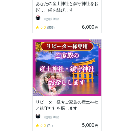
あなたの産土神社と鎮守神社をお
探し、縁を結びます
仙妙院 神龍
6,000
5.0
円
(556)
リピーター様★ご家族の産土神社
と鎮守神社を探します
仙妙院 神龍
5,000
5.0
円
(71)