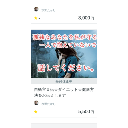
水沢たかし
3,000
-
円
受付休止中
自衛官直伝☆ダイエット☆健康方
法をお伝えします
水沢たかし
5,500
-
円