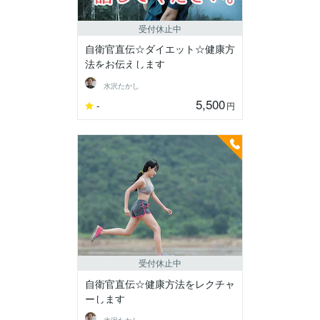
受付休止中
自衛官直伝☆ダイエット☆健康方
法をお伝えします
水沢たかし
5,500
-
円
受付休止中
自衛官直伝☆健康方法をレクチャ
ーします