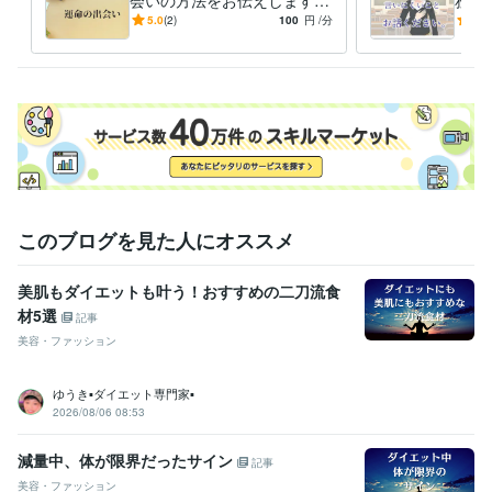
会いの方法をお伝えします
務の
上級救命講習終了証を取得
取得年 : 2009年
☆スピリチュアルな視点で風
派遣
5.0
(2)
100
円
/分
-
(1)
ホームヘルパー2級、
取得年 : 2008年
の時代の生き方をお伝えしま
聴！
Word2級
取得年 : 2008年
す☆
Excel3級
取得年 : 2021年
剣道初段
取得年 : 1999年
銃剣道二段
取得年 : 2001年
得意分野
悩み相談・カウンセリング
お悩みご不安をご相談で解消に努めま
す。
金運
運気向上
自衛隊
安定
コンサル
健康
寝不足解消
ストレス緩和
健康維持
カウンセラー
このブログを見た人にオススメ
美肌もダイエットも叶う！おすすめの二刀流食
材5選
記事
美容・ファッション
ゆうき▪️ダイエット専門家▪️
2026/08/06 08:53
減量中、体が限界だったサイン
記事
美容・ファッション