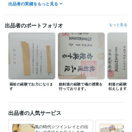
ライバーとして3カ月間のトークを通じてのお仕事に活かしています

出品者の実績をもっと見る
是非、プロフィールとブログなどをご覧ください。

転職経験多数あり。

出品者のポートフォリオ
もっと見る
航空自衛隊、行政の職員、建築業、飲食業、印刷業、ホームセンターの
販売員、農業、福祉関係、アパレル店員、大手自動車メーカーの総務課
勤務、ホテルのフロント業務、ボランティア活動、コピーライター、コ
ンサルタントなどを経験しているのであなたに役立つアドバイスができ
ます。

豊富な人生経験と多数の資格あり☆彡

カウンセラーのお仕事に生かすことができます。

福祉の経験でお力になりま
銃剣道の経験で魂の授業を
剣道の経験で
す
行っております。
伝えします。
お悩みを相談したいという方はお気軽にお問い合わせください。

ご連絡お待ちしております。
受賞歴
出品者の人気サービス
第5級賞詞
風の時代☆ツインレイとの出
元航
資格・検定