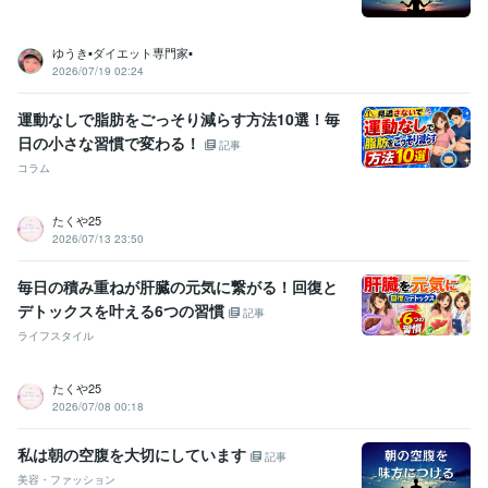
ゆうき▪️ダイエット専門家▪️
2026/07/19 02:24
運動なしで脂肪をごっそり減らす方法10選！毎
日の小さな習慣で変わる！
記事
コラム
たくや25
2026/07/13 23:50
毎日の積み重ねが肝臓の元気に繋がる！回復と
デトックスを叶える6つの習慣
記事
ライフスタイル
たくや25
2026/07/08 00:18
私は朝の空腹を大切にしています
記事
美容・ファッション