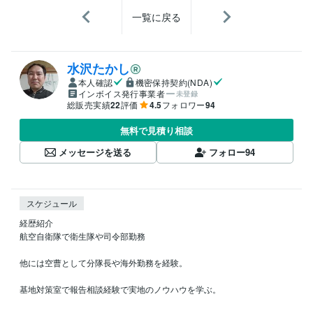
一覧に戻る
水沢たかし
本人確認
機密保持契約(NDA)
インボイス発行事業者
未登録
総販売実績
22
評価
4.5
フォロワー
94
無料で見積り相談
メッセージを送る
フォロー
94
スケジュール
経歴紹介

航空自衛隊で衛生隊や司令部勤務

他には空曹として分隊長や海外勤務を経験。

基地対策室で報告相談経験で実地のノウハウを学ぶ。
