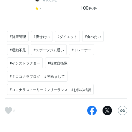
水沢たかし
100
-
円
/分
#健康管理
#痩せたい
#ダイエット
#食べたい
#運動不足
#スポーツジム通い
#トレーナー
#インストラクター
#航空自衛隊
#＃ココナラブログ ＃初めまして
#ココナラストーリー #フリーランス #お悩み相談
3