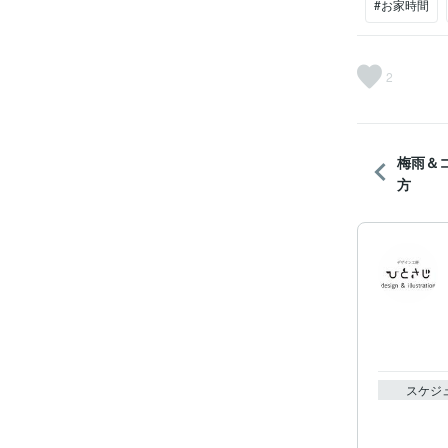
#お家時間
2
梅雨＆
方
スケジ