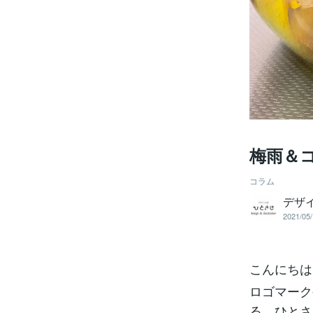
梅雨＆コ
コラム
デザ
2021/05/
こんにちは
ロゴマーク
る、ひとさじ