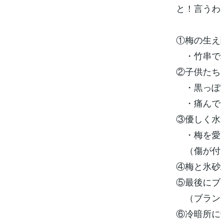
と！言うわ
①梅の生え
・竹串で
②子供たち
・黒っぽ
・痛んで
③優しく水
・梅を愛
（傷が付
④梅と氷砂
⑤最後にブ
（ブラン
⑥冷暗所に