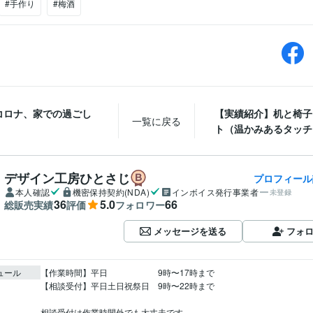
#手作り
#梅酒
コロナ、家での過ごし
【実績紹介】机と椅子
一覧に戻る
ト（温かみあるタッチ
デザイン工房ひとさじ
プロフィール
本人確認
機密保持契約(NDA)
インボイス発行事業者
未登録
36
5.0
66
総販売実績
評価
フォロワー
メッセージを送る
フォ
ュール
【作業時間】平日　　　　　　9時〜17時まで

【相談受付】平日土日祝祭日　9時〜22時まで

相談受付は作業時間外でも大丈夫です。
