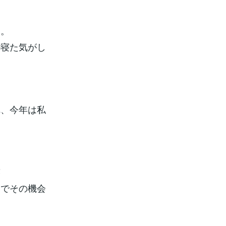
と。
か寝た気がし
れ、今年は私
笑
ナでその機会