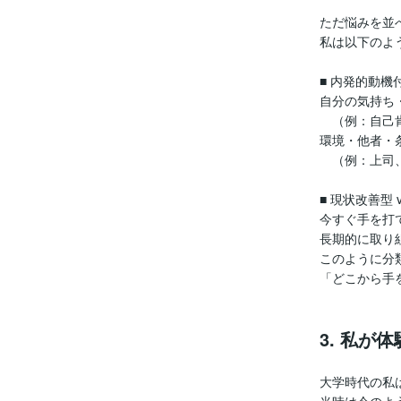
ただ悩みを並
私は以下のよ
■ 内発的動機
自分の気持ち
（例：自己肯
環境・他者・
（例：上司、
■ 現状改善型 
今すぐ手を打
長期的に取り
このように分
「どこから手
3. 私
大学時代の私