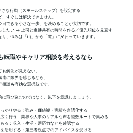
：小さな行動（スモールステップ）を設定する
ど、すぐには解決できません。
今日できる小さな一歩」を決めることが大切です。
らしたい → 上司と進捗共有の時間を作る／優先順位を見直す
なり、悩みは「山」から「道」に変わっていきます。
れでも転職やキャリア相談を考えるなら
ても解決が見えない、
構造に限界を感じるなら、
ア相談も有効な選択肢です。
的に飛び込むのではなく、以下を意識しましょう。
しっかりやる：強み・価値観・実績を言語化する
幅広く行う：業界や人事のリアルな声を複数ルートで集める
積もる：収入・生活・適応力などを確認する
談を活用する：第三者視点でのアドバイスを受ける