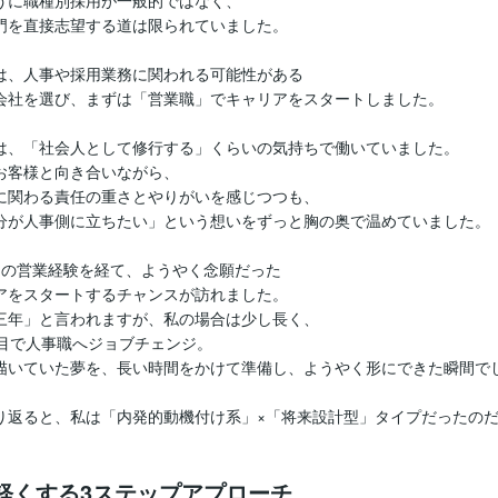
うに職種別採用が一般的ではなく、
門を直接志望する道は限られていました。
は、人事や採用業務に関われる可能性がある
会社を選び、まずは「営業職」でキャリアをスタートしました。
は、「社会人として修行する」くらいの気持ちで働いていました。
お客様と向き合いながら、
に関わる責任の重さとやりがいを感じつつも、
分が人事側に立ちたい」という想いをずっと胸の奥で温めていました。
間の営業経験を経て、ようやく念願だった
アをスタートするチャンスが訪れました。
三年」と言われますが、私の場合は少し長く、
社目で人事職へジョブチェンジ。
描いていた夢を、長い時間をかけて準備し、ようやく形にできた瞬間で
り返ると、私は「内発的動機付け系」×「将来設計型」タイプだったの
を軽くする3ステップアプローチ