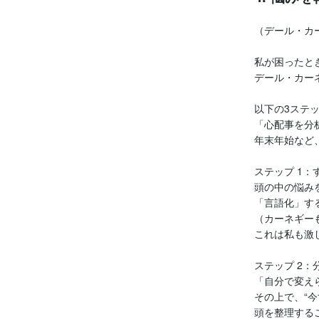
（デール・カ
私が困ったと
デール・カー
以下の3ステ
「心配事を分
年末年始など
ステップ 1：
頭の中の悩み
「言語化」す
（カーネギー
これは私も激
ステップ 2
「自分で変え
その上で、“
頭を整理する