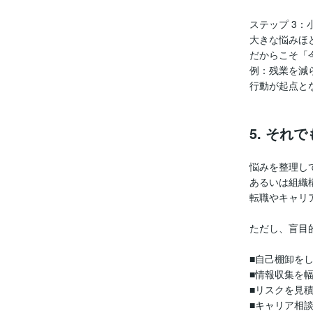
ステップ 3
大きな悩みほ
だからこそ「
例：残業を減
行動が起点と
5. そ
悩みを整理し
あるいは組織
転職やキャリ
ただし、盲目
■自己棚卸を
■情報収集を
■リスクを見
■キャリア相