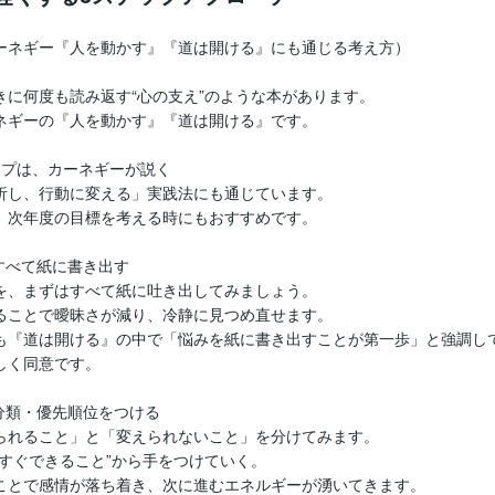
ーネギー『人を動かす』『道は開ける』にも通じる考え方）
きに何度も読み返す“心の支え”のような本があります。
ネギーの『人を動かす』『道は開ける』です。
ップは、カーネギーが説く
析し、行動に変える」実践法にも通じています。
、次年度の目標を考える時にもおすすめです。
すべて紙に書き出す
を、まずはすべて紙に吐き出してみましょう。
ることで曖昧さが減り、冷静に見つめ直せます。
も『道は開ける』の中で「悩みを紙に書き出すことが第一歩」と強調し
しく同意です。
：分類・優先順位をつける
られること」と「変えられないこと」を分けてみます。
今すぐできること”から手をつけていく。
ことで感情が落ち着き、次に進むエネルギーが湧いてきます。