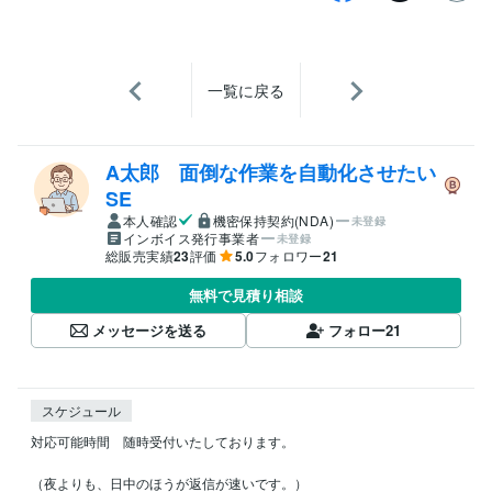
一覧に戻る
A太郎 面倒な作業を自動化させたい
SE
本人確認
機密保持契約(NDA)
未登録
インボイス発行事業者
未登録
総販売実績
23
評価
5.0
フォロワー
21
無料で見積り相談
メッセージを送る
フォロー
21
スケジュール
対応可能時間　随時受付いたしております。

（夜よりも、日中のほうが返信が速いです。）
