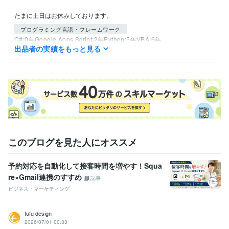
たまに土日はお休みしております。
プログラミング言語・フレームワーク
C#:0年
Google Apps Script:2年
Python:5年
VBA:6年
出品者の実績をもっと見る
得意分野
IT相談・システム開発
めんどくさい作業の自動化
スクレイピングを
使用した情報収集
ビジネス代行・事務代行
リサーチ全般
語学力
英語
日常会話レベル
このブログを見た人にオススメ
予約対応を自動化して接客時間を増やす！Squa
re×Gmail連携のすすめ
記事
ビジネス・マーケティング
fufu design
2026/07/01 00:33